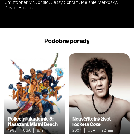
Christopher McDonald, Jessy Schram, Melanie Merkosky,
Devon Bostick
Podobné pořady
Policejní akademie 5:
Neuvěřitelný život
Nasazení: Miami Beach
rockera Coxe
1988 | USA | 87 min
2007 | USA | 92 min