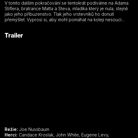
V tomto dalším pokračování se tentokrát podíváme na Adama
Stiflera, bratrance Matta a Steva, mladíka který je nula, stejně
jako jeho příbuzenstvo. Tlak jeho vrstevníků ho donutí
přemýšlet. Vyprosí si, aby mohl pomáhat na koleji nesoucí
název “Nahá Míle”, což je běh přes školní dvůr úplně nahý…
Trailer
Režie:
Joe Nussbaum
Herci:
Candace Kroslak, John White, Eugene Levy,