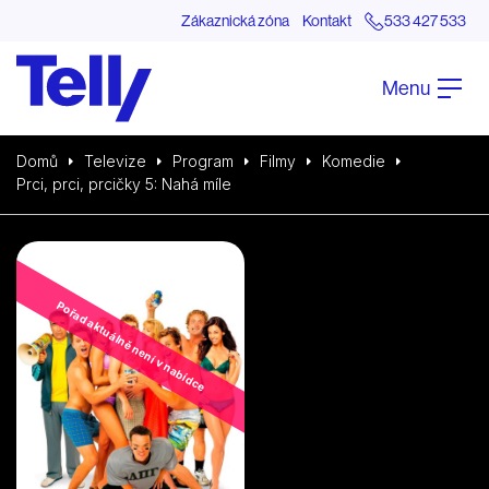
Zákaznická zóna
Kontakt
533 427 533
Menu
Domů
Televize
Program
Filmy
Komedie
Prci, prci, prcičky 5: Nahá míle
Pořad aktuálně není v nabídce