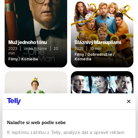
Muž jednoho tónu
Bláznivý Marsupilami
2023 | Velká Británie | 20
2025 | 10 min
min
Filmy / Dobrodružné /
Filmy / Komedie
Komedie
Nalaďte si web podle sebe
K lepšímu zážitku z Telly, analýze dat a úpravě reklam
Vánoční skřítek