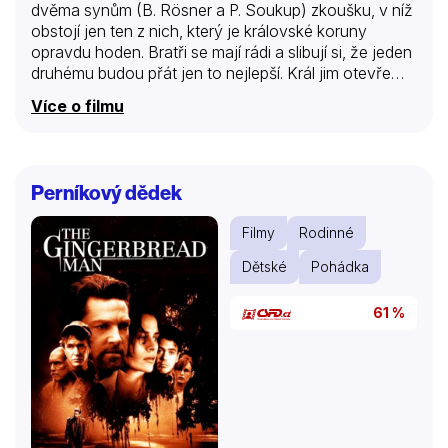
dvěma synům (B. Rösner a P. Soukup) zkoušku, v níž
obstojí jen ten z nich, který je královské koruny
opravdu hoden. Bratři se mají rádi a slibují si, že jeden
druhému budou přát jen to nejlepší. Král jim otevře
Síň poznání a tam uvidí obraz princezny (M.
Více o filmu
Steinmasslová). Láska k princezně je však rozdělí.
Čeká je boj s vlastním srdcem a sobeckostí a na jeho
konci svatba, královská koruna i smíření.
Perníkový dědek
Filmy
Rodinné
Dětské
Pohádka
61 %