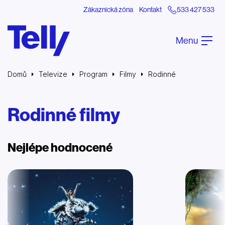
Zákaznická zóna
Kontakt
533 427 533
Menu
Domů
Televize
Program
Filmy
Rodinné
Rodinné filmy
Nejlépe hodnocené