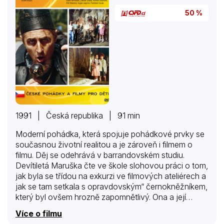
50 %
1991 | Česká republika | 91 min
Moderní pohádka, která spojuje pohádkové prvky se
současnou životní realitou a je zároveň i filmem o
filmu. Děj se odehrává v barrandovském studiu.
Devítiletá Maruška čte ve škole slohovou práci o tom,
jak byla se třídou na exkurzi ve filmových ateliérech a
jak se tam setkala s opravdovským“ černokněžníkem,
který byl ovšem hrozně zapomnětlivý. Ona a její
kamarád Honzík dostali do rukou jeho kouzelnou
Více o filmu
kouli, kvůli níž se stalo plno neuvěřitelných věcí…