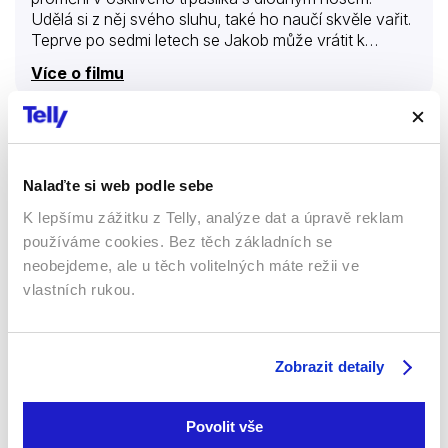
Udělá si z něj svého sluhu, také ho naučí skvěle vařit.
Teprve po sedmi letech se Jakob může vrátit k
rodičům, ti ho ale nepoznají a vyženou ho. Jakob si
Více o filmu
najde práci jako kuchař na zámku vévody Aloise,
který je jeho kuchařskými výtvory naprosto nadšen.
Najde tam spřízněnou duši – je to husa Mimi, která se
stane jeho nerozlučnou kamarádkou. Vévoda Alois
Velká kočičí pohádka
chystá svatbu s hraběnkou Wilhelminou. Jako
svatební jídlo si urozený pár objednal Jacobovu
Nalaďte si web podle sebe
Filmy
Rodinné
zvláštní paštiku. Čarodějnice ho naučila dávat do
K lepšímu zážitku z Telly, analýze dat a úpravě reklam
paštiky zvláštní…
Dětské
Pohádka
používáme cookies. Bez těch základních se
neobejdeme, ale u těch volitelných máte režii ve
54 %
vlastních rukou.
Zobrazit detaily
Povolit vše