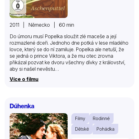
2011 | Německo | 60 min
Do úmoru musí Popelka sloužit zlé maceše a její
rozmazlené dceři. Jednoho dne potká v lese mladého
lovce, který se do ní zamiluje. Popelka ale netuší, že
se jedná o prince Viktora, a že mu otec zrovna
přikázal pozvat ke dvoru všechny dívky z království,
aby si našel nevěstu…
Více o filmu
Dúhenka
Filmy
Rodinné
Dětské
Pohádka