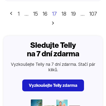
Předchozí
1
…
15
16
17
18
19
…
107
Další
Sledujte Telly
na 7 dní zdarma
Vyzkoušejte Telly na 7 dní zdarma. Stačí pár
kliků.
Vyzkoušejte Telly zdarma