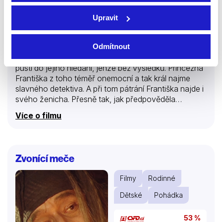
Upravit
1983 | Československo | 38 min
Krásná princezna si zamiluje černou kočku Jůru,
Odmítnout
kterou jí přinesla stařenka z chaloupky. Kočička se
však jednoho dne někam zaběhne. Celé království se
pustí do jejího hledání, jenže bez výsledku. Princezna
Františka z toho téměř onemocní a tak král najme
slavného detektiva. A při tom pátrání Františka najde i
svého ženicha. Přesně tak, jak předpověděla
královská babička… Televizní pohádka podle námětu
Více o filmu
Karla Čapka byla natočena v roce 1983 a zahráli si v
ní Tereza Pokorná, Zdeněk Řehoř, Antonín Navrátil,
Josef Dvořák a další herci.
Zvonící meče
Filmy
Rodinné
Dětské
Pohádka
53 %