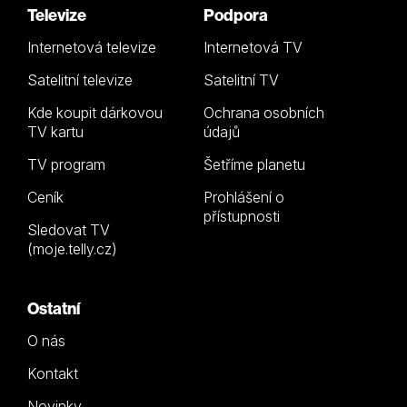
Televize
Podpora
Internetová televize
Internetová TV
Satelitní televize
Satelitní TV
Kde koupit dárkovou
Ochrana osobních
TV kartu
údajů
TV program
Šetříme planetu
Ceník
Prohlášení o
přístupnosti
Sledovat TV
(moje.telly.cz)
Ostatní
O nás
Kontakt
Novinky