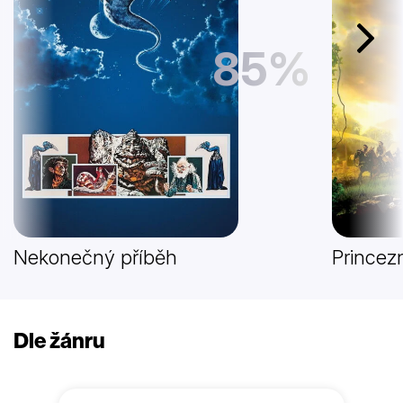
Další
85%
Nekonečný příběh
Princez
Dle žánru