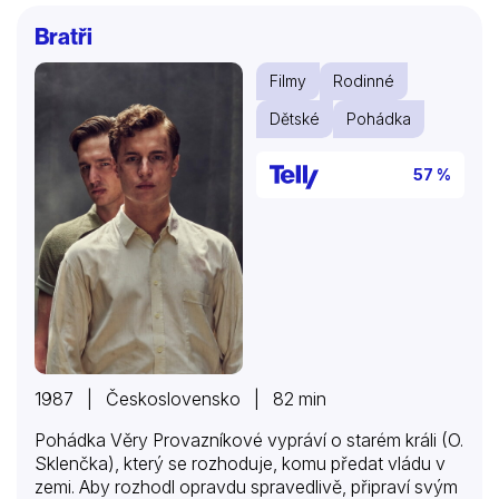
vítězství, když už sahal po královské koruně. Je to
Bratři
jeho neteř, budoucí královna Alexandra, její manžel
Valentin a přítel Alexandřina otce Krištof. Ti dva –
Filmy
Rodinné
vévoda Gaston i starý kouzelník – společně…
Dětské
Pohádka
57 %
1987 | Československo | 82 min
Pohádka Věry Provazníkové vypráví o starém králi (O.
Sklenčka), který se rozhoduje, komu předat vládu v
zemi. Aby rozhodl opravdu spravedlivě, připraví svým