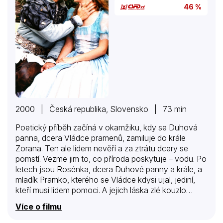
46 %
2000 | Česká republika, Slovensko | 73 min
Poetický příběh začíná v okamžiku, kdy se Duhová
panna, dcera Vládce pramenů, zamiluje do krále
Zorana. Ten ale lidem nevěří a za ztrátu dcery se
pomstí. Vezme jim to, co příroda poskytuje – vodu. Po
letech jsou Rosénka, dcera Duhové panny a krále, a
mladík Pramko, kterého se Vládce kdysi ujal, jediní,
kteří musí lidem pomoci. A jejich láska zlé kouzlo
zlomí…
Více o filmu