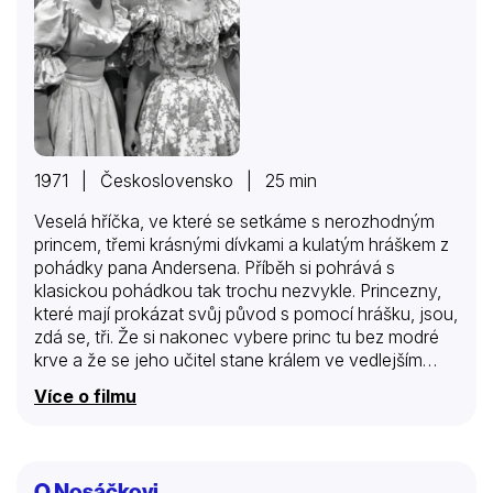
1971 | Československo | 25 min
Veselá hříčka, ve které se setkáme s nerozhodným
princem, třemi krásnými dívkami a kulatým hráškem z
pohádky pana Andersena. Příběh si pohrává s
klasickou pohádkou tak trochu nezvykle. Princezny,
které mají prokázat svůj původ s pomocí hrášku, jsou,
zdá se, tři. Že si nakonec vybere princ tu bez modré
krve a že se jeho učitel stane králem ve vedlejším
království a jenom pravá princezna zůstane na ocet,
Více o filmu
to už nikoho nepřekvapí.
O Nosáčkovi