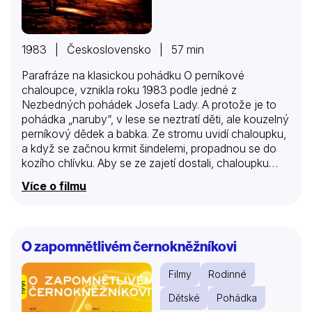
1983 | Československo | 57 min
Parafráze na klasickou pohádku O perníkové
chaloupce, vznikla roku 1983 podle jedné z
Nezbedných pohádek Josefa Lady. A protože je to
pohádka „naruby“, v lese se neztratí děti, ale kouzelný
perníkový dědek a babka. Ze stromu uvidí chaloupku,
a když se začnou krmit šindelemi, propadnou se do
kozího chlívku. Aby se ze zajetí dostali, chaloupku
zázračně promění v perníkovou. Jenže mamince a
Více o filmu
tatínkovi se perník brzo začne přejídat. Ve veselé
pohádce si hlavní role s chutí zahráli J. Císler a L.
Havelková.(oficiální text distributora)
O zapomnětlivém černokněžníkovi
Filmy
Rodinné
Dětské
Pohádka