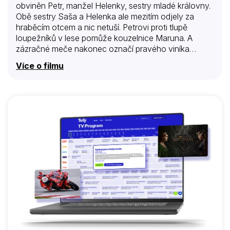
obviněn Petr, manžel Helenky, sestry mladé královny.
Obě sestry Saša a Helenka ale mezitím odjely za
hraběcím otcem a nic netuší. Petrovi proti tlupě
loupežníků v lese pomůže kouzelnice Maruna. A
zázračné meče nakonec označí pravého viníka
královského komplotu.
Více o filmu