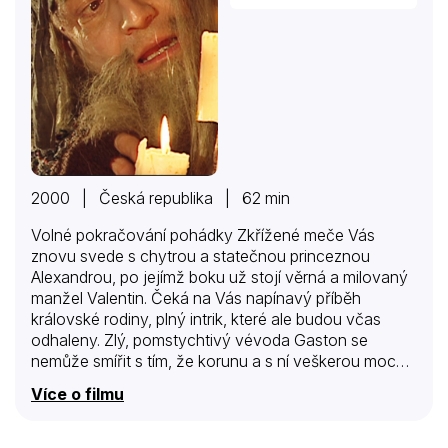
2000 | Česká republika | 62 min
Volné pokračování pohádky Zkřížené meče Vás
znovu svede s chytrou a statečnou princeznou
Alexandrou, po jejímž boku už stojí věrná a milovaný
manžel Valentin. Čeká na Vás napínavý příběh
královské rodiny, plný intrik, které ale budou včas
odhaleny. Zlý, pomstychtivý vévoda Gaston se
nemůže smířit s tím, že korunu a s ní veškerou moc
získal jeho starší bratr a spřádá podlé intriky a zlé pikle
Více o filmu
za vydatné pomoci starého kouzelníka Otona a jeho
němého pomocníka Alíka. Vévoda se touží zbavit
především tří lidí, kteří mu zabránili v konečném