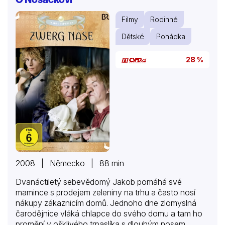
Filmy
Rodinné
Dětské
Pohádka
28 %
2008 | Německo | 88 min
Dvanáctiletý sebevědomý Jakob pomáhá své
mamince s prodejem zeleniny na trhu a často nosí
nákupy zákaznicím domů. Jednoho dne zlomyslná
čarodějnice vláká chlapce do svého domu a tam ho
promění v ošklivého trpaslíka s dlouhým nosem.