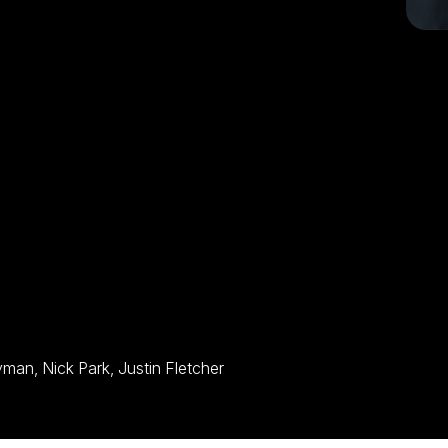
tí navždy?
Omid Djalili, John Sparkes, Kate Harbour, Andy Nyman, Nick Park, Justin Fletcher