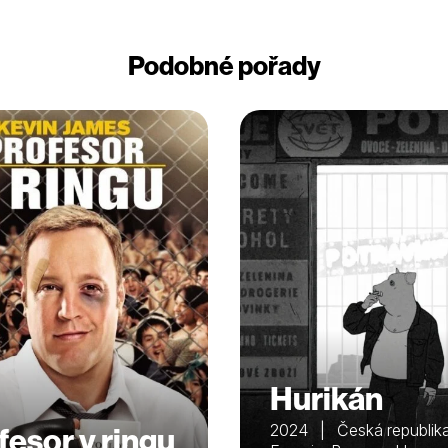
Podobné pořady
Hurikán
fesor v ringu
2024 | Česká republika