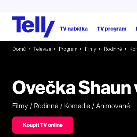
TV nabídka
TV program
Domů
Televize
Program
Filmy
Rodinné
Ko
Ovečka Shaun v
Filmy / Rodinné / Komedie / Animované
Koupit TV online