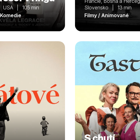
Francie, Bosna a Herceg
 USA | 105 min
Slovensko | 13 min
/ Komedie
Filmy / Animované
S chutí