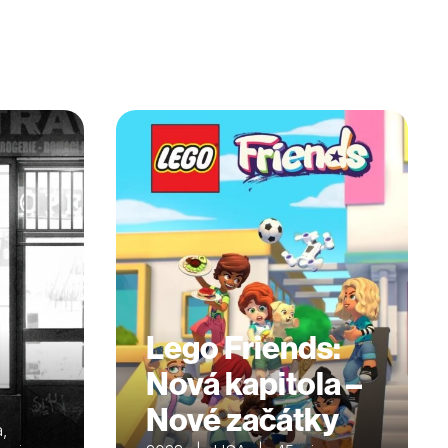
Lego Friends:
Nová kapitola –
Nové začátky
,