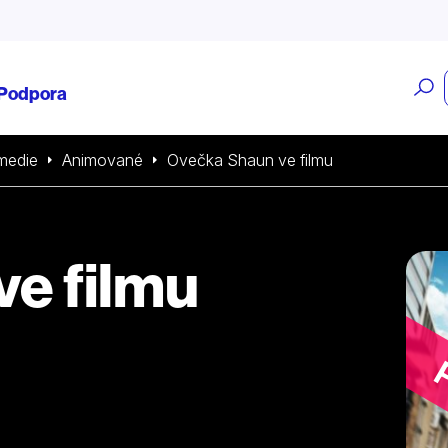
O
Podpora
v
medie
Animované
Ovečka Shaun ve filmu
e filmu