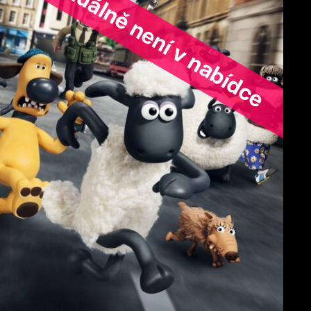
ořad aktuálně není v nabídce