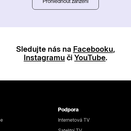
Prohlédnout zařízení
Sledujte nás na
Facebooku
,
Instagramu
či
YouTube
.
Podpora
ze
Internetová TV
Satelitní TV