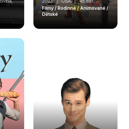
ovina,
2023 | USA | 45 min
Filmy / Rodinné / Animované /
Dětské