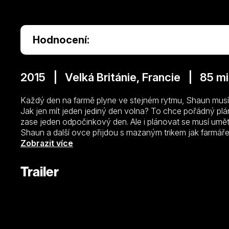
Hodnocení:
2015 | Velká Británie, Francie | 85 m
Každý den na farmě plyne ve stejném rytmu, Shaun musí p
Jak jen mít jeden jediný den volna? To chce pořádný plá
zase jeden odpočinkový den. Ale i plánovat se musí umět
Shaun a další ovce přijdou s mazaným trikem jak farmář
ohradu, farmář počítá, počítá a počítá své ovečky, až 
Zobrazit více
opatrně uloží do starého karavanu v rohu hřiště a předstí
pes Bitzer zjistí, co ovce udělaly, celý plán končí. Blitzer
Trailer
karavan se uvolní a přes všechny překážky vyjede ven na s
Bitzer vyrazí za karavanem, který ujíždí přímo do velkom
hospodaří na farmě. Farmář a pes se z města stále nevra
se Shaun v čele se rozhodne napravit svoji chybu a vydá
jeho věrného Bitzera. Na této záchranné výpravě je če