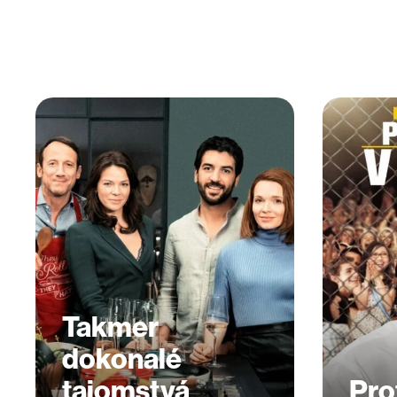
Takmer
dokonalé
tajomstvá
Pro