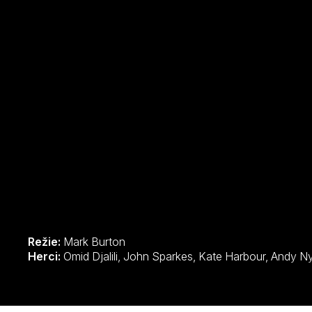
a kamarádi schopni najít svého farmáře dřív, než se ztra
Režie:
Mark Burton
Herci: