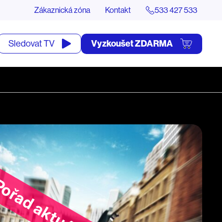
Zákaznická zóna
Kontakt
533 427 533
tevřít
Vyzkoušet ZDARMA
Sledovat TV
yhledávání