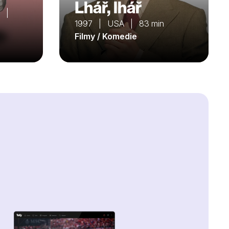
Lhář, lhář
a |
1997 | USA | 83 min
Filmy / Komedie