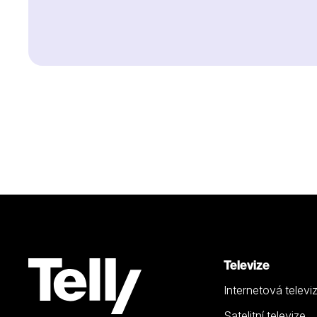
Televize
Internetová televi
Satelitní televize