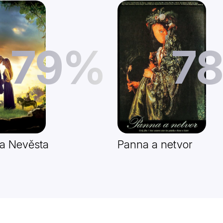
79%
7
na Nevěsta
Panna a netvor