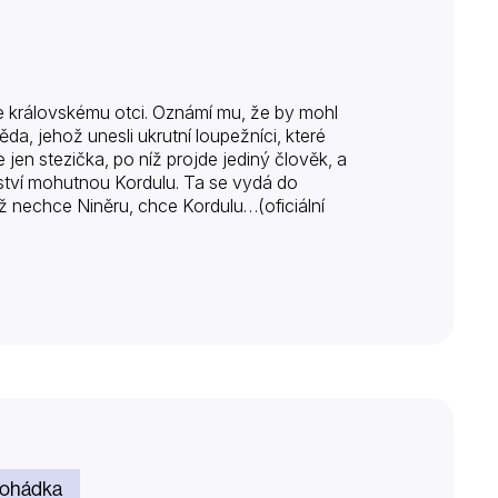
e královskému otci. Oznámí mu, že by mohl
a, jehož unesli ukrutní loupežníci, které
 jen stezička, po níž projde jediný člověk, a
vství mohutnou Kordulu. Ta se vydá do
ž nechce Niněru, chce Kordulu…(oficiální
ohádka