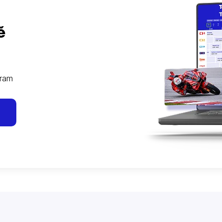
ě
gram