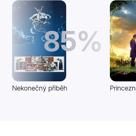
85%
Nekonečný příběh
Princez