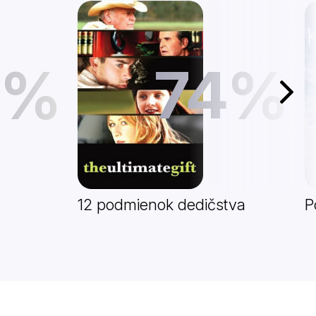
8%
74%
Další
12 podmienok dedičstva
P