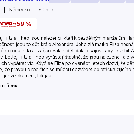
9 | Německo | 60 min
59 %
e, Fritz a Theo jsou nalezenci, kteří k bezdětným manželům Han
ečnosti jsou to děti krále Alexandra. Jeho zlá matka Eliza nesná
tého rodu, a tak ji začarovala a děti dala lokajovi, aby je zabil.
psy. Lotte, Fritz a Theo vyrůstají šťastně, že jsou nalezenci, ale
ích vypátrat víc. Když se Eliza po dvanácti letech dozví, že děti 
e, že pravdu o rodičích se můžou dozvědět od ptáčka žijícího 
, jenže zkamení, tak jak…
 o filmu