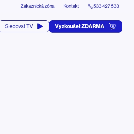
Zákaznická zóna
Kontakt
533 427 533
tevřít
Vyzkoušet ZDARMA
Sledovat TV
yhledávání