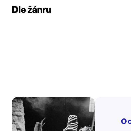
Dle žánru
O 