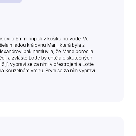
sovi a Emmi připluli v košíku po vodě. Ve
šela mladou královnu Marii, která byla z
 Alexandrovi pak namluvila, že Marie porodila
 vědí, a zvláště Lotte by chtěla o skutečných
žijí, vypraví se za nimi v přestrojení a Lotte
na Kouzelném vrchu. První se za ním vypraví