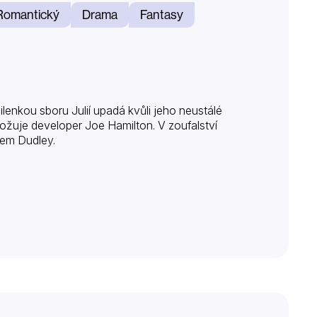
Romantický
Drama
Fantasy
lenkou sboru Julií upadá kvůli jeho neustálé
hrožuje developer Joe Hamilton. V zoufalství
nem Dudley.