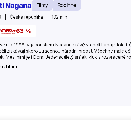
ti Nagana
Filmy
Rodinné
 | Česká republika | 102 min
63 %
 se rok 1998, v japonském Naganu právě vrcholí turnaj století. 
ělí získávají skoro ztracenou národní hrdost. Všechny malé dět
k. Mezi nimi je i Dom. Jedenáctiletý snílek, kluk z rozvrácené 
 o filmu