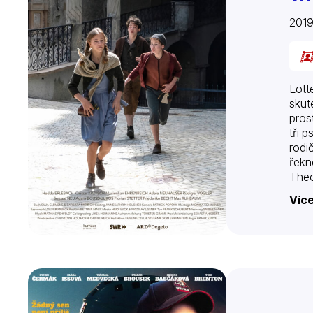
201
Lott
skut
pros
tři 
rodič
řekn
Theo
Více