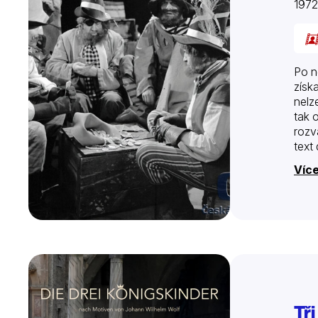
197
Po n
získ
nelz
tak 
rozv
text 
Více
Tři