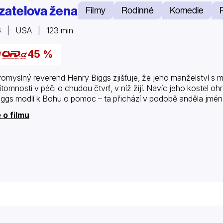
zatelova žena
Filmy
Rodinné
Komedie
6 | USA | 123 min
45 %
omyslný reverend Henry Biggs zjišťuje, že jeho manželství s mi
ítomnosti v péči o chudou čtvrť, v níž žijí. Navíc jeho kostel o
iggs modlí k Bohu o pomoc – ta přichází v podobě anděla jmé
 o filmu