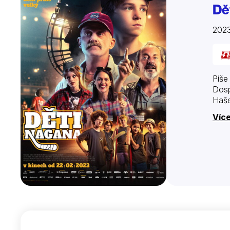
Dě
2023
Píše
Dosp
Haše
Více