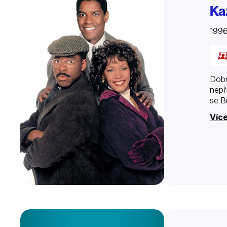
Ka
199
Dobr
nepř
se B
Více