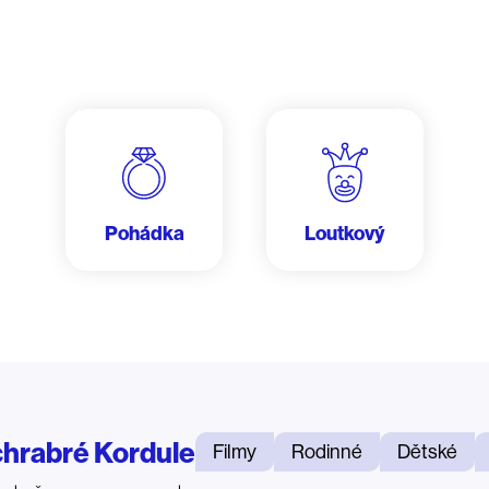
Pohádka
Loutkový
chrabré Kordule
Filmy
Rodinné
Dětské