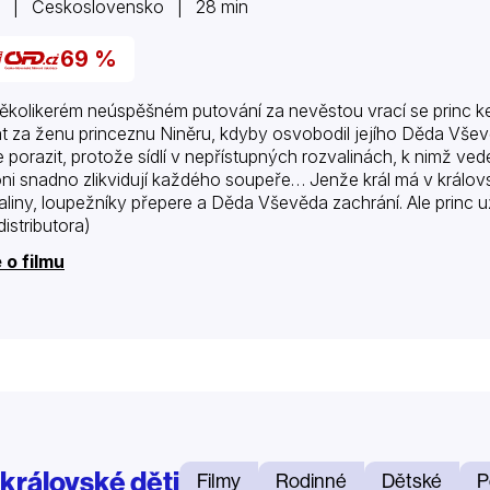
2 | Československo | 28 min
69 %
ěkolikerém neúspěšném putování za nevěstou vrací se princ k
at za ženu princeznu Niněru, kdyby osvobodil jejího Děda Vševěd
e porazit, protože sídlí v nepřístupných rozvalinách, k nimž vede
oni snadno zlikvidují každého soupeře… Jenže král má v králo
aliny, loupežníky přepere a Děda Vševěda zachrání. Ale princ u
distributora)
 o filmu
 královské děti
Filmy
Rodinné
Dětské
P