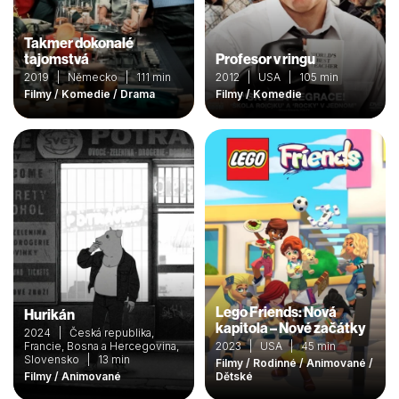
Takmer dokonalé
tajomstvá
Profesor v ringu
2019 | Německo | 111 min
2012 | USA | 105 min
Filmy / Komedie / Drama
Filmy / Komedie
Lego Friends: Nová
Hurikán
kapitola – Nové začátky
2024 | Česká republika,
Francie, Bosna a Hercegovina,
2023 | USA | 45 min
Slovensko | 13 min
Filmy / Rodinné / Animované /
Filmy / Animované
Dětské