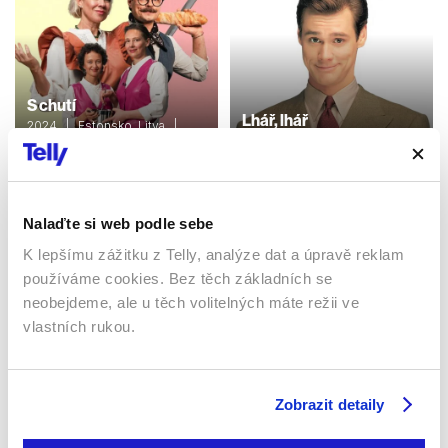
S chutí
Lhář, lhář
2024 | Estonsko, Litva |
108 min
1997 | USA | 83 min
Filmy / Komedie
Filmy / Komedie
Nalaďte si web podle sebe
Sledujte kdekoliv až na 6 zařízeních
K lepšímu zážitku z Telly, analýze dat a úpravě reklam
používáme cookies. Bez těch základních se
neobejdeme, ale u těch volitelných máte režii ve
Sledovat internetovou televizi jde odkudkoliv
po celé EU, a to až na 6 zařízeních.
vlastních rukou.
Zobrazit detaily