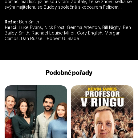
domácí mazlíčci již nejsou vítáni. Zoufalý, že se znovu setká se
svým majitelem, se Buddy společně s kocourem Felixem
vydává na odvážné a bláznivé dobrodružství.
Režie:
Ben Smith
Herci:
Luke Evans, Nick Frost, Gemma Arterton, Bill Nighy, Ben
Bailey-Smith, Rachael Louise Miller, Cory English, Morgan
Cambs, Dan Russell, Robert G. Slade
Podobné pořady