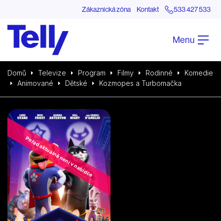
Zákaznická zóna
Kontakt
533 427 533
Menu
Domů
Televize
Program
Filmy
Rodinné
Komedie
Animované
Dětské
Kozmopes a Turbomačka
Pořad aktuálně není v nabídce