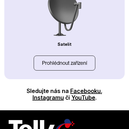
Satelit
Prohlédnout zařízení
Sledujte nás na
Facebooku
,
Instagramu
či
YouTube
.