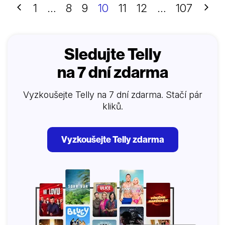
Předchozí
Dalš
1
…
8
9
10
11
12
…
107
Sledujte Telly
na 7 dní zdarma
Vyzkoušejte Telly na 7 dní zdarma. Stačí pár
kliků.
Vyzkoušejte Telly zdarma