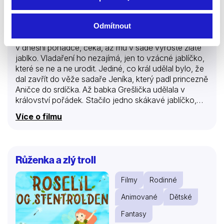
1977 | Československo | 38 min
Odmítnout
Králové mívají všelijaké nápady a ten, kterého najdete
v dnešní pohádce, čeká, až mu v sadě vyroste zlaté
jablko. Vladaření ho nezajímá, jen to vzácné jablíčko,
které se ne a ne urodit. Jediné, co král udělal bylo, že
dal zavřít do věže sadaře Jeníka, který padl princezně
Aničce do srdíčka. Až babka Grešlička udělala v
království pořádek. Stačilo jedno skákavé jablíčko,
král přišel k rozumu a Anička s Jeníkem měli svatbu.
Více o filmu
Růženka a zlý troll
Filmy
Rodinné
Animované
Dětské
Fantasy