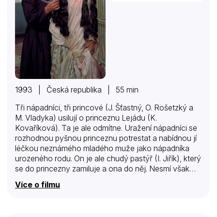
1993 | Česká republika | 55 min
Tři nápadníci, tři princové (J. Šťastný, O. Rošetzký a
M. Vladyka) usilují o princeznu Lejádu (K.
Kovaříková). Ta je ale odmítne. Uražení nápadníci se
rozhodnou pyšnou princeznu potrestat a nabídnou jí
léčkou neznámého mladého muže jako nápadníka
urozeného rodu. On je ale chudý pastýř (I. Jiřík), který
se do princezny zamiluje a ona do něj. Nesmí však
prozradit svou pravou identitu. Slíbil, že bude mlčet a
Více o filmu
dělat, co mu poručili. Nakonec se ale princezně
přizná, kdo opravdu je. To ale rozzuří prince,
nápadníky… Námět pohádky vychází volně z