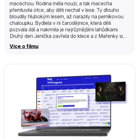
macechou. Rodina měla nouzi, a tak macecha
přemluvila otce, aby děti nechal v lese. Ty dlouho
bloudily hlubokým lesem, až narazily na perníkovou
chaloupku. Bydlela v ní čarodějnice, která děti
pozvala dál a nakrmila je nejrůznějšími lahůdkami.
Druhý den Jeníčka zavřela do klece a z Mařenky si
udělala služku. Pak začala chlapce vykrmovat,
Více o filmu
protože ho chtěla upéct a sníst. Jednoho dne se
Mařence podařilo čarodějnici strčit do pece.
Vysvobodila Jeníčka z klece a spolu prohledali
chaloupku, kde našli truhlici plnou pokladů. Co mohli,
nastrkali do ranečků a vydali se zpátky domů.
Macecha mezitím zemřela a tatínek byl moc šťastný,
že se mu děti vrátily.