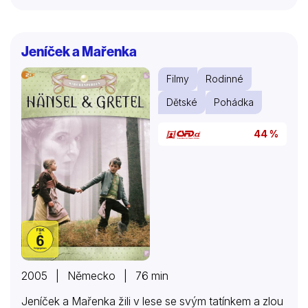
Jeníček a Mařenka
Filmy
Rodinné
Dětské
Pohádka
44 %
2005 | Německo | 76 min
Jeníček a Mařenka žili v lese se svým tatínkem a zlou