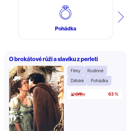
Další
Pohádka
O brokátové růži a slavíku z perleti
Filmy
Rodinné
Dětské
Pohádka
63 %