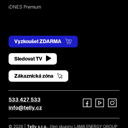
iDNES Premium
Vyzkoušet ZDARMA
Sledovat TV
Zákaznická zóna
533 427 533
info@telly.cz
Facebook
YouTube
Instagram
© 2026 |
Telly s.r.o.
, člen skupiny LAMA ENERGY GROUP