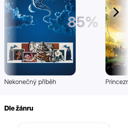
Další
85%
Nekonečný příběh
Princez
Dle žánru