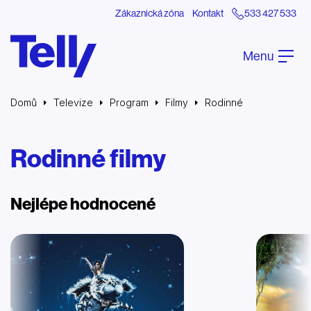
Zákaznická zóna
Kontakt
533 427 533
Menu
Domů
Televize
Program
Filmy
Rodinné
Rodinné filmy
Nejlépe hodnocené