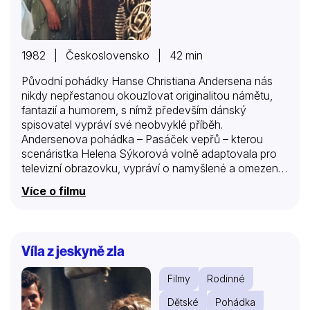
1982 | Československo | 42 min
Původní pohádky Hanse Christiana Andersena nás
nikdy nepřestanou okouzlovat originalitou námětu,
fantazií a humorem, s nímž především dánský
spisovatel vypráví své neobvyklé příběh.
Andersenova pohádka – Pasáček vepřů – kterou
scenáristka Helena Sýkorová volně adaptovala pro
televizní obrazovku, vypráví o namyšlené a omezené
princezně, která ke své škodě nedokázala rozeznat,
Více o filmu
co je pravé a co falešné.
Víla z jeskyně zla
Filmy
Rodinné
Dětské
Pohádka