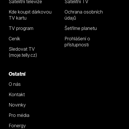
Satelitní televize
Satelitní TV
Kde koupit dárkovou
Ochrana osobních
TV kartu
údajů
TV program
Šetříme planetu
Ceník
Prohlášení o
přístupnosti
Sledovat TV
(moje.telly.cz)
Ostatní
O nás
Kontakt
Novinky
Pro média
Fonergy