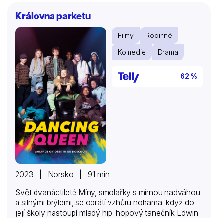
nejlepší kamarádky.
Královna parketu
Filmy
Rodinné
Komedie
Drama
62 %
2023 | Norsko | 91 min
Svět dvanáctileté Míny, smolařky s mírnou nadváhou
a silnými brýlemi, se obrátí vzhůru nohama, když do
její školy nastoupí mladý hip-hopový tanečník Edwin