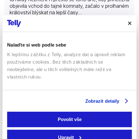
objevila vchod do tajné komnaty, začalo v prolhaném
království blýskat na lepší časy…
Více o filmu
Nalaďte si web podle sebe
Jablíčko se dokoulelo
K lepšímu zážitku z Telly, analýze dat a úpravě reklam
Filmy
Rodinné
používáme cookies. Bez těch základních se
neobejdeme, ale u těch volitelných máte režii ve
Dětské
Pohádka
vlastních rukou.
57 %
Zobrazit detaily
Povolit vše
Upravit