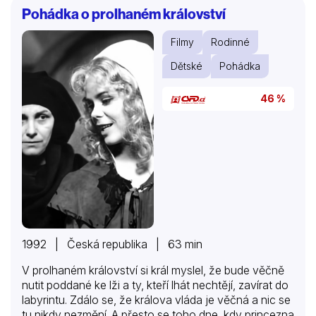
hinduistického mýtu, patřícího do oblasti náboženské
Pohádka o prolhaném království
indické literatury a zabývajícího se osudy bohů a
pozemských hrdinů. Hlavní postavou je hinduistická
Filmy
Rodinné
bohyně Kálí, symbol mateřských pudů a kultů.
Druhým hrdinou je její syn,…
Dětské
Pohádka
46 %
1992 | Česká republika | 63 min
V prolhaném království si král myslel, že bude věčně
nutit poddané ke lži a ty, kteří lhát nechtějí, zavírat do
labyrintu. Zdálo se, že králova vláda je věčná a nic se
tu nikdy nezmění. A přesto se toho dne, kdy princezna