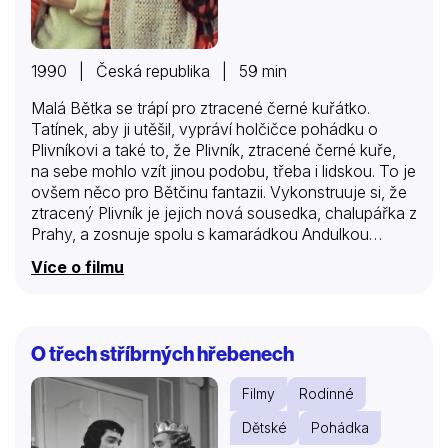
1990 | Česká republika | 59 min
Malá Bětka se trápí pro ztracené černé kuřátko.
Tatínek, aby ji utěšil, vypráví holčičce pohádku o
Plivníkovi a také to, že Plivník, ztracené černé kuře,
na sebe mohlo vzít jinou podobu, třeba i lidskou. To je
ovšem něco pro Bětčinu fantazii. Vykonstruuje si, že
ztracený Plivník je jejich nová sousedka, chalupářka z
Prahy, a zosnuje spolu s kamarádkou Andulkou
velkolepou past, na kterou ovšem sama doplatí. V
Více o filmu
komedii pro děti i dospělé si hlavní dětskou roli zahrála
Klára Jandová.
O třech stříbrných hřebenech
Filmy
Rodinné
Dětské
Pohádka