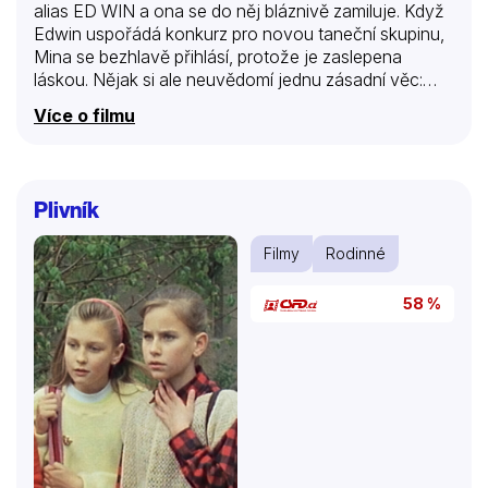
alias ED WIN a ona se do něj bláznivě zamiluje. Když
Edwin uspořádá konkurz pro novou taneční skupinu,
Mina se bezhlavě přihlásí, protože je zaslepena
láskou. Nějak si ale neuvědomí jednu zásadní věc:
neumí tančit! Plná pochybností o sobě samé, avšak s
Více o filmu
podporou své temperamentní a moudré babičky a
díky síle vlastního neutuchajícího nadšení se Mina
vrhá do cvičení a zkoušení, jen proto, aby se mohla
dostat do skupiny. Odváží se nakonec vykročit do
Plivník
neznáma a zůstane věrná sama sobě? Klasický, ale
přesto originální příběh o dospívání, plný humoru a
Filmy
Rodinné
překvapivých zvratů.
58 %