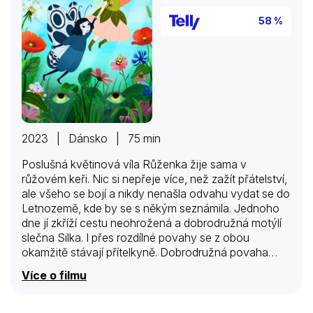
58 %
2023 | Dánsko | 75 min
Poslušná květinová víla Růženka žije sama v
růžovém keři. Nic si nepřeje více, než zažít přátelství,
ale všeho se bojí a nikdy nenašla odvahu vydat se do
Letnozemě, kde by se s někým seznámila. Jednoho
dne jí zkříží cestu neohrožená a dobrodružná motýlí
slečna Silka. I přes rozdílné povahy se z obou
okamžitě stávají přítelkyně. Dobrodružná povaha
táhne Silku ven, zatímco Růženka zůstává v bezpečí
Více o filmu
svého keře. Když ale Silku unese zlý kamenný troll,
Růžence nezbývá, než své strachy opustit a vydat se
na nebezpečnou cestu, která vede k záchraně