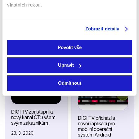
vlastních rukou.
Telly zařazuje do
nabídky program CNN
Z DIGI je Telly. Co
Prima News
všechno je nového?
Zobrazit detaily
29. 4. 2020
29. 3. 2020
Povolit vše
Upravit
Odmítnout
DIGI TV zpřístupnila
nový kanál ČT3 všem
DIGI TV přichází s
svým zákazníkům
novou aplikací pro
mobilní operační
23. 3. 2020
systém Android