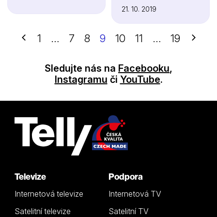
21. 10. 2019
Předchozí
Další
1
…
7
8
9
10
11
…
19
Sledujte nás na
Facebooku
,
Instagramu
či
YouTube
.
Televize
Podpora
Internetová televize
Internetová TV
Satelitní televize
Satelitní TV