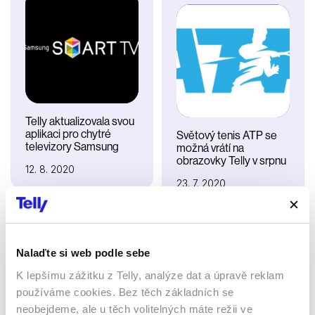
Telly aktualizovala svou
aplikaci pro chytré
Světový tenis ATP se
televizory Samsung
možná vrátí na
obrazovky Telly v srpnu
12. 8. 2020
23. 7. 2020
Nalaďte si web podle sebe
K lepšímu zážitku z Telly, analýze dat a úpravě reklam
používáme cookies. Bez těch základních se
neobejdeme, ale u těch volitelných máte režii ve