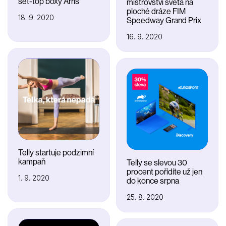
set-top boxy Arris
mistrovství světa na
ploché dráze FIM
18. 9. 2020
Speedway Grand Prix
16. 9. 2020
Telly startuje podzimní
kampaň
Telly se slevou 30
procent pořídíte už jen
1. 9. 2020
do konce srpna
25. 8. 2020