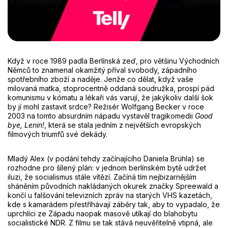
Když v roce 1989 padla Berlínská zeď, pro většinu Východních
Němců to znamenal okamžitý příval svobody, západního
spotřebního zboží a naděje. Jenže co dělat, když vaše
milovaná matka, stoprocentně oddaná soudružka, prospí pád
komunismu v kómatu a lékaři vás varují, že jakýkoliv další šok
by jí mohl zastavit srdce? Režisér Wolfgang Becker v roce
2003 na tomto absurdním nápadu vystavěl tragikomedii
Good
bye, Lenin!
, která se stala jedním z největších evropských
filmových triumfů své dekády.
Mladý Alex (v podání tehdy začínajícího Daniela Brühla) se
rozhodne pro šílený plán: v jednom berlínském bytě udržet
iluzi, že socialismus stále vítězí. Začíná tím nejbizarnějším
sháněním původních nakládaných okurek značky Spreewald a
končí u falšování televizních zpráv na starých VHS kazetách,
kde s kamarádem přestříhávají záběry tak, aby to vypadalo, že
uprchlíci ze Západu naopak masově utíkají do blahobytu
socialistické NDR. Z filmu se tak stává neuvěřitelně vtipná, ale