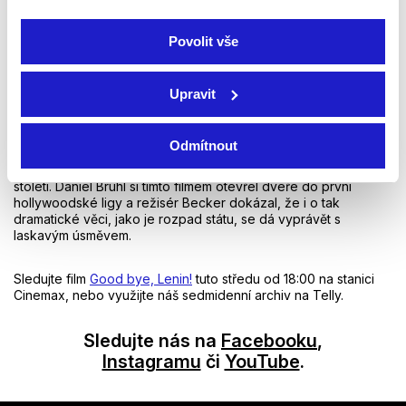
soundtrackem k
Amélii z Montmartru
– jeho křehká klavírní
hudba dodává filmu tu správnou melancholickou hloubku, díky
Povolit vše
které film neklouže k laciné parodii.
Humor, který přežil svou dobu
Upravit
Good bye, Lenin!
nestárne, protože stojí na pevných lidských
Odmítnout
základech. Je to oslava mateřské lásky a synovské obětavosti
zabalená do kulis jednoho z největších politických zvratů 20.
století. Daniel Brühl si tímto filmem otevřel dveře do první
hollywoodské ligy a režisér Becker dokázal, že i o tak
dramatické věci, jako je rozpad státu, se dá vyprávět s
laskavým úsměvem.
Sledujte film
Good bye, Lenin!
tuto středu od 18:00 na stanici
Cinemax, nebo využijte náš sedmidenní archiv na Telly.
Sledujte nás na
Facebooku
,
Instagramu
či
YouTube
.