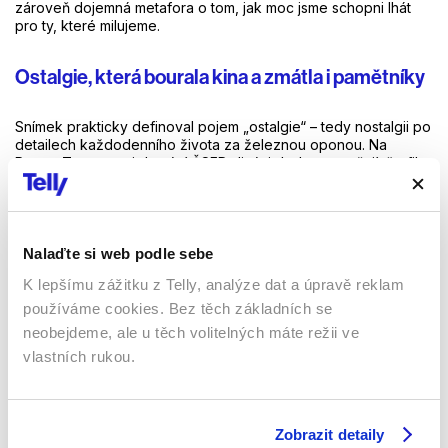
zároveň dojemná metafora o tom, jak moc jsme schopni lhát
pro ty, které milujeme.
Ostalgie, která bourala kina a zmátla i pamětníky
Snímek prakticky definoval pojem „ostalgie“ – tedy nostalgii po
detailech každodenního života za železnou oponou. Na
Rotten Tomatoes i domácí ČSFD diváci dodnes oceňují, že film
neroní slzy za režimem, ale s láskou a ironií vzpomíná na
plastové automobily Trabant, krepsilonové košile a
dederonové nákupní tašky. V zákulisí natáčení se přitom
odehrávaly stejně zajímavé věci jako před kamerou. Většina
scén se natáčela v reálných berlínských čtvrtích kolem Karl-
Nalaďte si web podle sebe
Marx-Allee, přičemž produkce musela digitálně umazávat
K lepšímu zážitku z Telly, analýze dat a úpravě reklam
moderní západní reklamy a loga, která mezitím město zaplavila.
používáme cookies. Bez těch základních se
neobejdeme, ale u těch volitelných máte režii ve
Fascinující je také slavná scéna, kdy kolem okna bytu proletí
na helikoptéře obří torzo Leninovy sochy, které jako by matce
vlastních rukou.
kynulo na rozloučenou. Tato scéna se stala vizuálním
symbolem celého filmu, přičemž tvůrci se nechali inspirovat
skutečným odstraňováním monumentálních památníků z Berlína
na počátku devadesátých let. Skvělý tah byl i angažmá
Zobrazit detaily
skladatele Yanna Tiersena, který krátce předtím uhranul svět