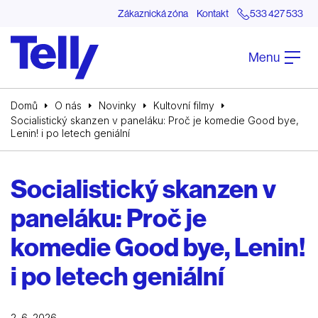
Zákaznická zóna
Kontakt
533 427 533
Menu
Domů
O nás
Novinky
Kultovní filmy
Socialistický skanzen v paneláku: Proč je komedie Good bye,
Lenin! i po letech geniální
Socialistický skanzen v
paneláku: Proč je
komedie Good bye, Lenin!
i po letech geniální
2. 6. 2026