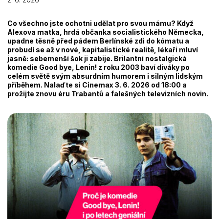
Co všechno jste ochotni udělat pro svou mámu? Když
Alexova matka, hrdá občanka socialistického Německa,
upadne těsně před pádem Berlínské zdi do kómatu a
probudí se až v nové, kapitalistické realitě, lékaři mluví
jasně: sebemenší šok ji zabije. Brilantní nostalgická
komedie Good bye, Lenin! z roku 2003 baví diváky po
celém světě svým absurdním humorem i silným lidským
příběhem. Nalaďte si Cinemax 3. 6. 2026 od 18:00 a
prožijte znovu éru Trabantů a falešných televizních novin.