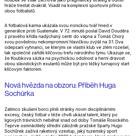
hráče trestat dvakrát. Vsadil na komplexní sportovní přínos
obou fotbalistů.
A fotbalová karma ukázala svou ironickou tvář hned v
generálce proti Guatemale. V 72. minutě poslal David Douděra
z pravého křídla nadýchaný centr do vápna a Tomáš Chorý
svou pověstnou nekompromisní hlavičkou zvýšil na 3:1. Dva
odepsaní vyhnanci, se kterými se vlastní klub ve zlém rozešel,
tak společně zařídili klíčovou trefu národního týmu. Ukazuje se,
že Koubkova sázka na psychickou odolnost a herní dravost
obou slávistických exulantů může být pro těžký turnajový start
klíčovým faktorem.
Nová hvězda na obzoru: Příběh Huga
Sochůrka
Zatímco zkušení borci plnili stránky novin disciplinárními
excesy, český fotbal v téže chvíli ukázal talent, který po
ligových trávnících neběhal snad od doby Tomáše Rosického.
Teprve osmnáctiletý střední záložník pražské Sparty Hugo
Sochůrek zažívá raketový vzestup, jaký tuzemský sport