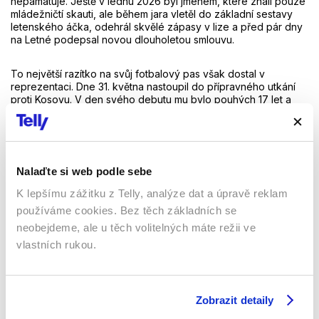
nepamatuje. Ještě v lednu 2026 byl jménem, které znali pouze
mládežničtí skauti, ale během jara vletěl do základní sestavy
letenského áčka, odehrál skvělé zápasy v lize a před pár dny
na Letné podepsal novou dlouholetou smlouvu.
To největší razítko na svůj fotbalový pas však dostal v
reprezentaci. Dne 31. května nastoupil do přípravného utkání
proti Kosovu. V den svého debutu mu bylo pouhých 17 let a
358 dní, čímž oficiálně překonal dosavadní rekord Adama
Hložka a stal se nejmladším reprezentantem v celé historii
českého a československého fotbalu.
Nalaďte si web podle sebe
Trenér Koubek na nic nečekal a mladíka s mimořádnou 93%
úspěšností přihrávek a skvělým herním přehledem zařadil do
K lepšímu zážitku z Telly, analýze dat a úpravě reklam
konečné 26členné nominace pro MS. Sochůrek, který své 18.
používáme cookies. Bez těch základních se
narozeniny oslavil teprve před třemi dny přímo v týmovém
hotelu, přináší do české zálohy kreativní prvek a drzost, jež
neobejdeme, ale u těch volitelných máte režii ve
mohou být proti pohyblivým asijským celkům neocenitelnou
vlastních rukou.
zbraní.
Taktika a očekávání před bitvou s Koreou
Zobrazit detaily