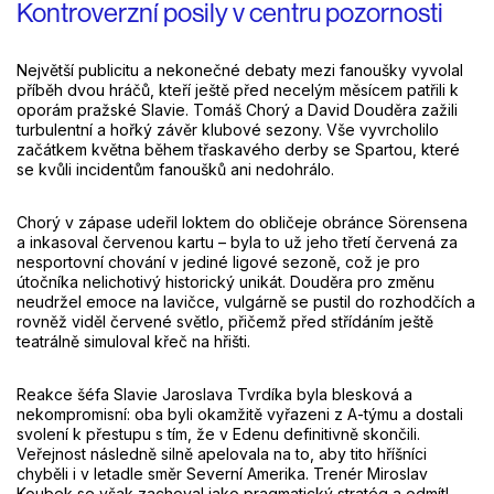
Kontroverzní posily v centru pozornosti
Největší publicitu a nekonečné debaty mezi fanoušky vyvolal
příběh dvou hráčů, kteří ještě před necelým měsícem patřili k
oporám pražské Slavie. Tomáš Chorý a David Douděra zažili
turbulentní a hořký závěr klubové sezony. Vše vyvrcholilo
začátkem května během třaskavého derby se Spartou, které
se kvůli incidentům fanoušků ani nedohrálo.
Chorý v zápase udeřil loktem do obličeje obránce Sörensena
a inkasoval červenou kartu – byla to už jeho třetí červená za
nesportovní chování v jediné ligové sezoně, což je pro
útočníka nelichotivý historický unikát. Douděra pro změnu
neudržel emoce na lavičce, vulgárně se pustil do rozhodčích a
rovněž viděl červené světlo, přičemž před střídáním ještě
teatrálně simuloval křeč na hřišti.
Reakce šéfa Slavie Jaroslava Tvrdíka byla blesková a
nekompromisní: oba byli okamžitě vyřazeni z A-týmu a dostali
svolení k přestupu s tím, že v Edenu definitivně skončili.
Veřejnost následně silně apelovala na to, aby tito hříšníci
chyběli i v letadle směr Severní Amerika. Trenér Miroslav
Koubek se však zachoval jako pragmatický stratég a odmítl