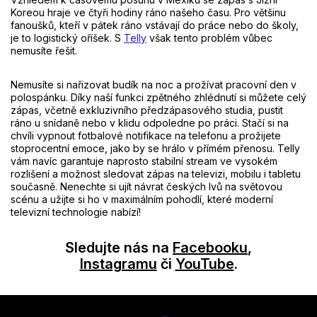
Koreou hraje ve čtyři hodiny ráno našeho času. Pro většinu
fanoušků, kteří v pátek ráno vstávají do práce nebo do školy,
je to logistický oříšek. S
Telly
však tento problém vůbec
nemusíte řešit.
Nemusíte si nařizovat budík na noc a prožívat pracovní den v
polospánku. Díky naší funkci zpětného zhlédnutí si můžete celý
zápas, včetně exkluzivního předzápasového studia, pustit
ráno u snídaně nebo v klidu odpoledne po práci. Stačí si na
chvíli vypnout fotbalové notifikace na telefonu a prožijete
stoprocentní emoce, jako by se hrálo v přímém přenosu. Telly
vám navíc garantuje naprosto stabilní stream ve vysokém
rozlišení a možnost sledovat zápas na televizi, mobilu i tabletu
současně. Nenechte si ujít návrat českých lvů na světovou
scénu a užijte si ho v maximálním pohodlí, které moderní
televizní technologie nabízí!
Sledujte nás na
Facebooku
,
Instagramu
či
YouTube
.