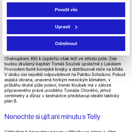
Otevírací zápas skupiny A napoví o českých šancích na
šampionátu úplně všechno. Jižní Korea, tradiční asijská velmoc
Povolit vše
vedená nestárnoucím Son Heung-minem, se prezentuje
diametrálně odlišným stylem, než s jakým se Češi potkávali v
evropské kvalifikaci. Korejci sázejí na extrémní dynamiku,
Upravit
rychlý přechod do útoku a agresivní celoplošný presink po
celých 90 minut.
Odmítnout
Český realizační tým bude pravděpodobně spoléhat na
defenzivní val v čele s Ladislavem Krejčím a Štěpánem
Chaloupkem. Klíč k úspěchu však leží ve středu pole. Zde
budou zkušený kapitán Tomáš Souček společně s Lukášem
Provodem tlumit korejské brejky a distribuovat míče na křídla.
V útoku visí největší odpovědnost na Patriku Schickovi. Pokud
asijská obrana, unavená horkým mexickým klimatem, v
průběhu druhé půle poleví, trenér Koubek má v záloze
připraveného právě urostlého Tomáše Chorého, jehož
centimetry a důraz v šestnáctce představují ideální taktický
plán B.
Nenechte si ujít ani minutu s Telly
Vzhledem k časovému posunu v Mexiku se zápas s Jižní