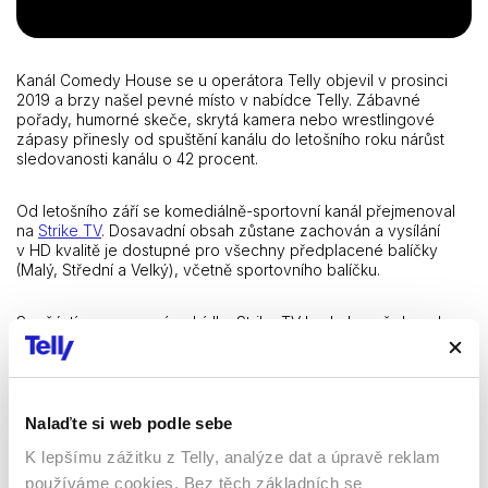
Kanál Comedy House se u operátora Telly objevil v prosinci
2019 a brzy našel pevné místo v nabídce Telly. Zábavné
pořady, humorné skeče, skrytá kamera nebo wrestlingové
zápasy přinesly od spuštění kanálu do letošního roku nárůst
sledovanosti kanálu o 42 procent.
Od letošního září se komediálně-sportovní kanál přejmenoval
na
Strike TV
. Dosavadní obsah zůstane zachován a vysílání
v HD kvalitě je dostupné pro všechny předplacené balíčky
(Malý, Střední a Velký), včetně sportovního balíčku.
Součástí programové nabídky Strike TV bude kromě dosud
vysílaných humorných pořadů a wrestlingu také sportovní
organizace Cage Warriors, která od roku 2001 pořádá zápasy
v MMA. Cage Warriors je brána jako líheň talentů pro
nejznámější MMA organizaci UFC – vzešel z ní například Paddy
Pimblett nebo jeden z nejslavnějších zápasníků UFC Conor
Nalaďte si web podle sebe
McGregor. Cage Warriors se vedle Strike TV objeví i v nabídce
K lepšímu zážitku z Telly, analýze dat a úpravě reklam
programu Premier Sport, který Telly taktéž vysílá.
používáme cookies. Bez těch základních se