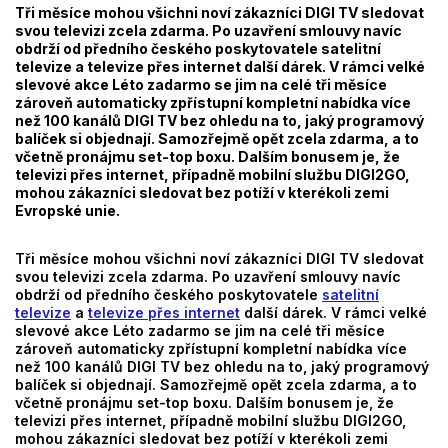
Tři měsíce mohou všichni noví zákazníci DIGI TV sledovat
svou televizi zcela zdarma. Po uzavření smlouvy navíc
obdrží od předního českého poskytovatele satelitní
televize a televize přes internet další dárek. V rámci velké
slevové akce Léto zadarmo se jim na celé tři měsíce
zároveň automaticky zpřístupní kompletní nabídka více
než 100 kanálů DIGI TV bez ohledu na to, jaký programový
balíček si objednají. Samozřejmě opět zcela zdarma, a to
včetně pronájmu set-top boxu. Dalším bonusem je, že
televizi přes internet, případně mobilní službu DIGI2GO,
mohou zákazníci sledovat bez potíží v kterékoli zemi
Evropské unie.
Tři měsíce mohou všichni noví zákazníci DIGI TV sledovat
svou televizi zcela zdarma. Po uzavření smlouvy navíc
obdrží od předního českého poskytovatele
satelitní
televize
a
televize přes internet
další dárek. V rámci velké
slevové akce Léto zadarmo se jim na celé tři měsíce
zároveň automaticky zpřístupní kompletní nabídka více
než 100 kanálů DIGI TV bez ohledu na to, jaký programový
balíček si objednají. Samozřejmě opět zcela zdarma, a to
včetně pronájmu set-top boxu. Dalším bonusem je, že
televizi přes internet, případně mobilní službu DIGI2GO,
mohou zákazníci sledovat bez potíží v kterékoli zemi