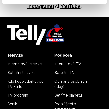
Sledujte nás na
Facebooku
,
Instagramu
či
YouTube
.
Televize
Podpora
Internetová televize
Internetová TV
Satelitní televize
Satelitní TV
Kde koupit dárkovou
Ochrana osobních
TV kartu
údajů
TV program
Šetříme planetu
Ceník
Prohlášení o