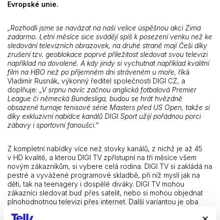
Evropské unie.
„Rozhodli jsme se navázat na naši velice úspěšnou akci Zima
zadarmo. Letní měsíce sice svádějí spíš k posezení venku než ke
sledování televizních obrazovek, na druhé straně mají Češi díky
zrušení tzv. geoblokace poprvé příležitost sledovat svou televizi
například na dovolené. A kdy jindy si vychutnat například kvalitní
film na HBO než po příjemném dni stráveném u moře,
říká
Vladimír Rusnák, výkonný ředitel společnosti DIGI CZ, a
doplňuje:
„V srpnu navíc začnou anglická fotbalová Premier
League či německá Bundesliga, budou se hrát hvězdně
obsazené turnaje tenisové série Masters před US Open, takže si
díky exkluzivní nabídce kanálů DIGI Sport užijí pořádnou porci
zábavy i sportovní fanoušci
.“
Z kompletní nabídky více než stovky kanálů, z nichž je až 45
v HD kvalitě, a kterou DIGI TV zpřístupní na tři měsíce všem
novým zákazníkům, si vybere celá rodina. DIGI TV si zakládá na
pestré a vyvážené programové skladbě, při níž myslí jak na
děti, tak na teenagery i dospělé diváky. DIGI TV mohou
zákazníci sledovat buď přes satelit, nebo si mohou objednat
plnohodnotnou televizi přes internet. Další variantou je oba
způsoby příjmu kombinovat tak, že si k satelitní televizi pořídí
mobilní službu DIGI2GO.