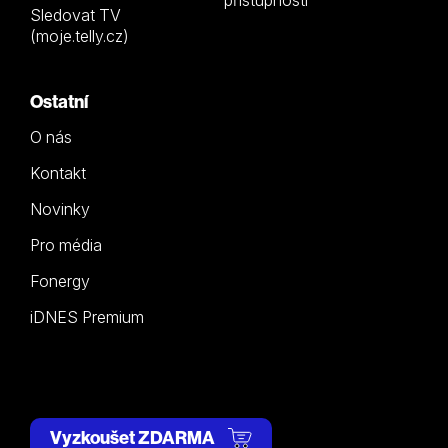
přístupnosti
Sledovat TV
(moje.telly.cz)
Ostatní
O nás
Kontakt
Novinky
Pro média
Fonergy
iDNES Premium
Vyzkoušet ZDARMA