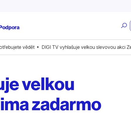
O
Podpora
v
potřebujete vědět
DIGI TV vyhlašuje velkou slevovou akci 
uje velkou
Zima zadarmo