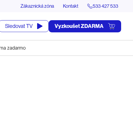
Zákaznická zóna
Kontakt
533 427 533
tevřít
Vyzkoušet ZDARMA
Sledovat TV
yhledávání
Zima zadarmo