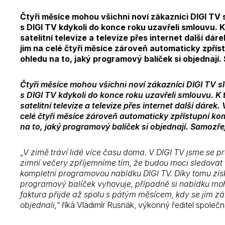
Čtyři měsíce mohou všichni noví zákazníci DIGI TV 
s DIGI TV kdykoli do konce roku uzavřeli smlouvu.
satelitní televize a televize přes internet další d
jim na celé čtyři měsíce zároveň automaticky zpřís
ohledu na to, jaký programový balíček si objednají
Čtyři měsíce mohou všichni noví zákazníci DIGI TV sl
s DIGI TV kdykoli do konce roku uzavřeli smlouvu. 
satelitní televize a televize přes internet další dáre
celé čtyři měsíce zároveň automaticky zpřístupní ko
na to, jaký programový balíček si objednají. Samozř
„
V zimě tráví lidé více času doma. V DIGI TV jsme se 
zimní večery zpříjemníme tím, že budou moci sledovat
kompletní programovou nabídku DIGI TV. Díky tomu získaj
programový balíček vyhovuje, případně si nabídku mohou
faktura přijde až spolu s pátým měsícem, kdy se jim zár
objednali,
“ říká Vladimír Rusnák, výkonný ředitel společn