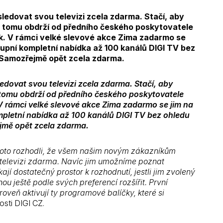
sledovat svou televizi zcela zdarma. Stačí, aby
 K tomu obdrží od předního českého poskytovatele
árek. V rámci velké slevové akce Zima zadarmo se
tupní kompletní nabídka až 100 kanálů DIGI TV bez
. Samozřejmě opět zcela zdarma.
edovat svou televizi zcela zdarma. Stačí, aby
K tomu obdrží od předního českého poskytovatele
k. V rámci velké slevové akce Zima zadarmo se jim na
mpletní nabídka až 100 kanálů DIGI TV bez ohledu
ejmě opět zcela zdarma.
proto rozhodli, že všem našim novým zákazníkům
 televizi zdarma. Navíc jim umožníme poznat
í dostatečný prostor k rozhodnutí, jestli jim zvolený
 ještě podle svých preferencí rozšířit. První
oveň aktivují ty programové balíčky, které si
osti DIGI CZ.