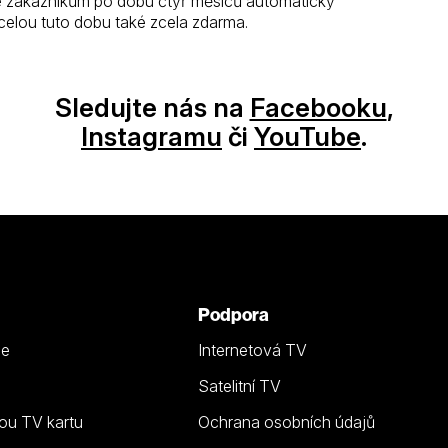
se zákazníkům po dobu čtyř měsíců automaticky
celou tuto dobu také zcela zdarma.
Sledujte nás na
Facebooku
,
Instagramu
či
YouTube
.
Podpora
ze
Internetová TV
Satelitní TV
ou TV kartu
Ochrana osobních údajů