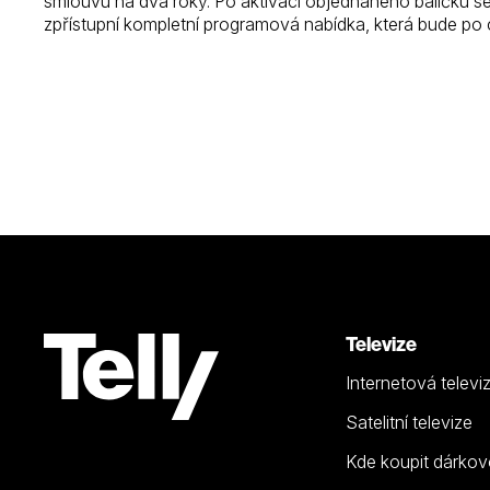
smlouvu na dva roky. Po aktivaci objednaného balíčku 
zpřístupní kompletní programová nabídka, která bude po 
Televize
Internetová televi
Satelitní televize
Kde koupit dárkov