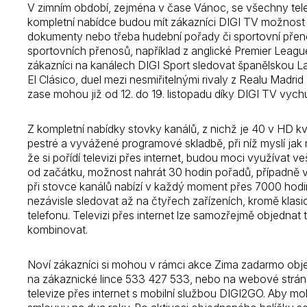
V zimním období, zejména v čase Vánoc, se všechny televiz
kompletní nabídce budou mít zákazníci DIGI TV možnost vyb
dokumenty nebo třeba hudební pořady či sportovní přeno
sportovních přenosů, například z anglické Premier Leagu
zákazníci na kanálech DIGI Sport sledovat španělskou La
El Clásico, duel mezi nesmiřitelnými rivaly z Realu Madrid
zase mohou již od 12. do 19. listopadu díky DIGI TV vych
Z kompletní nabídky stovky kanálů, z nichž je 40 v HD kva
pestré a vyvážené programové skladbě, při níž myslí jak n
že si pořídí televizi přes internet, budou moci využívat 
od začátku, možnost nahrát 30 hodin pořadů, případně 
při stovce kanálů nabízí v každý moment přes 7000 hodin t
nezávisle sledovat až na čtyřech zařízeních, kromě klasic
telefonu. Televizi přes internet lze samozřejmě objednat 
kombinovat.
Noví zákazníci si mohou v rámci akce Zima zadarmo obj
na zákaznické lince 533 427 533, nebo na webové stránce 
televize přes internet s mobilní službou DIGI2GO. Aby mohl