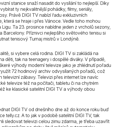
ní stanice snaží nasadit do vysílání to nejlepší. Díky
írat ty nejkvalitnější pohádky, filmy, seriály,
sy. Právě DIGI TV nabízí řadu exkluzivních
e, která se hraje i přes Vánoce. Vedle toho mohou
 Ligu. Ta 23. prosince nabídne jeden z vrcholů sezony,
 a Barcelony. Příznivci nejlepšího světového tenisu si
utnat tenisový Turnaj mistrů v Londýně.
litě, si vybere celá rodina. DIGI TV si zakládá na
a děti, tak na teenagery i dospělé diváky. V případě,
veškeré výhody moderní televize jako je zhlédnutí pořadu
využít 72 hodinový archiv odvysílaných pořadů, což
elevizní zábavy. Televizi přes internet lze navíc
ké televize též na počítači, tabletu či na chytrém
též ke klasické satelitní DIGI TV a výhody obou
ednat DIGI TV od dnešního dne až do konce roku buď
telly.cz. A to jak v podobě satelitní DIGI TV, tak
i sledovat televizi celou zimu zdarma, je třeba uzavřít