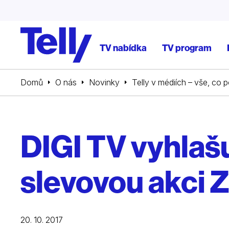
TV nabídka
TV program
Domů
O nás
Novinky
Telly v médiích – vše, co 
DIGI TV vyhlaš
slevovou akci 
20. 10. 2017