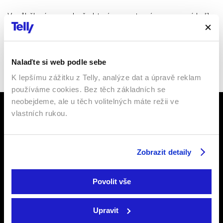
V průběhu února pak představíme sportovní programový balík
sestavený podle požadavků zákazníků Nové DIGI TV, kam
zařadíme vybrané sportovní události a také španělskou La Ligu.
Sledujte nás na
Facebooku
,
Nalaďte si web podle sebe
Instagramu
či
YouTube
.
K lepšímu zážitku z Telly, analýze dat a úpravě reklam
používáme cookies. Bez těch základních se
neobejdeme, ale u těch volitelných máte režii ve
vlastních rukou.
Zobrazit detaily
Televize
Podpora
Povolit vše
Internetová televize
Internetová TV
Satelitní televize
Satelitní TV
Upravit