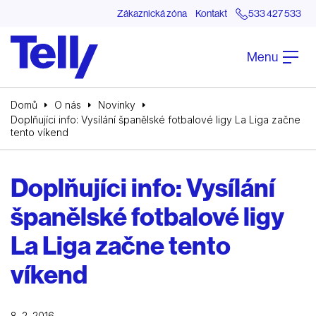
Zákaznická zóna
Kontakt
533 427 533
Menu
Domů
O nás
Novinky
Doplňujíci info: Vysílání španělské fotbalové ligy La Liga začne
tento víkend
Doplňujíci info: Vysílání
španělské fotbalové ligy
La Liga začne tento
víkend
8. 2. 2016