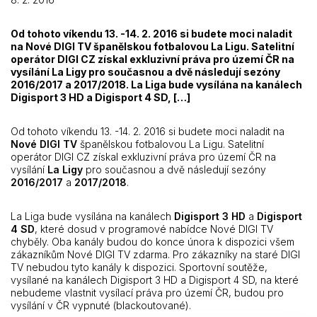
Od tohoto víkendu 13. -14. 2. 2016 si budete moci naladit
na Nové DIGI TV španělskou fotbalovou La Ligu. Satelitní
operátor DIGI CZ získal exkluzivní práva pro území ČR na
vysílání La Ligy pro současnou a dvě následují sezóny
2016/2017 a 2017/2018. La Liga bude vysílána na kanálech
Digisport 3 HD a Digisport 4 SD, […]
Od tohoto víkendu 13. -14. 2. 2016 si budete moci naladit na
Nové DIGI TV
španělskou fotbalovou La Ligu. Satelitní
operátor DIGI CZ získal exkluzivní práva pro území ČR na
vysílání
La Ligy
pro současnou a dvě následují sezóny
2016/2017
a
2017/2018
.
La Liga bude vysílána na kanálech
Digisport 3 HD
a
Digisport
4 SD
, které dosud v programové nabídce Nové DIGI TV
chyběly. Oba kanály budou do konce února k dispozici všem
zákazníkům Nové DIGI TV zdarma.
Pro zákazníky na staré DIGI
TV nebudou tyto kanály k dispozici.
Sportovní soutěže,
vysílané na kanálech Digisport 3 HD a Digisport 4 SD, na které
nebudeme vlastnit vysílací práva pro území ČR, budou pro
vysílání v ČR vypnuté (blackoutované).