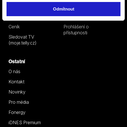
Kde koupit dárkovou
Ochrana osobních
TV kartu
údajů
Odmítnout
TV program
Šetříme planetu
Ceník
Prohlášení o
přístupnosti
Sledovat TV
(moje.telly.cz)
Ostatní
O nás
Kontakt
Novinky
Pro média
Fonergy
iDNES Premium