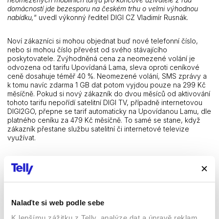
domácností jde bezesporu na českém trhu o velmi výhodnou
nabídku,
“ uvedl výkonný ředitel DIGI CZ Vladimír Rusnák.
Noví zákazníci si mohou objednat buď nové telefonní číslo,
nebo si mohou číslo převést od svého stávajícího
poskytovatele. Zvýhodněná cena za neomezené volání je
odvozena od tarifu Upovídaná Lama, sleva oproti ceníkové
ceně dosahuje téměř 40 %. Neomezené volání, SMS zprávy a
k tomu navíc zdarma 1 GB dat potom vyjdou pouze na 299 Kč
měsíčně. Pokud si nový zákazník do dvou měsíců od aktivování
tohoto tarifu nepořídí satelitní DIGI TV, případně internetovou
DIGI2GO, přepne se tarif automaticky na Upovídanou Lamu, dle
platného ceníku za 479 Kč měsíčně. To samé se stane, když
zákazník přestane službu satelitní či internetové televize
využívat.
Zájemci o zvýhodněný mobilní tarif se mohou informovat na
zákaznické lince 533 427 533, případně vyplnit jednoduchý
formulář
ZDE
.
O LAMA mobile
Nalaďte si web podle sebe
LAMA mobile je mobilní operátor provozovaný společností DIGI
K lepšímu zážitku z Telly, analýze dat a úpravě reklam