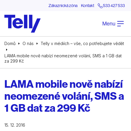
Zákaznická zóna
Kontakt
533 427 533
Menu
Domů
O nás
Telly v médiích – vše, co potřebujete vědět
LAMA mobile nově nabízí neomezené volání, SMS a 1 GB dat
za 299 Kč
LAMA mobile nově nabízí
neomezené volání, SMS a
1 GB dat za 299 Kč
15. 12. 2016