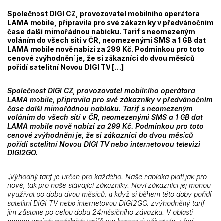
Společnost DIGI CZ, provozovatel mobilního operátora
LAMA mobile, připravila pro své zákazníky v předvánočním
čase další mimořádnou nabídku. Tarif s neomezeným
voláním do všech sítí v ČR, neomezenými SMS a 1 GB dat
LAMA mobile nově nabízí za 299 Kč. Podmínkou pro toto
cenové zvýhodnění je, že si zákazníci do dvou měsíců
pořídí satelitní Novou DIGI TV […]
Společnost DIGI CZ, provozovatel mobilního operátora
LAMA mobile, připravila pro své zákazníky v předvánočním
čase další mimořádnou nabídku. Tarif s neomezeným
voláním do všech sítí v ČR, neomezenými SMS a 1 GB dat
LAMA mobile nově nabízí za 299 Kč. Podmínkou pro toto
cenové zvýhodnění je, že si zákazníci do dvou měsíců
pořídí satelitní Novou DIGI TV nebo internetovou televizi
DIGI2GO.
„
Výhodný tarif je určen pro každého. Naše nabídka platí jak pro
nové, tak pro naše stávající zákazníky. Noví zákazníci jej mohou
využívat po dobu dvou měsíců, a když si během této doby pořídí
satelitní DIGI TV nebo internetovou DIGI2GO, zvýhodněný tarif
jim zůstane po celou dobu 24měsíčního závazku. V oblasti
neomezených mobilních tarifů pro koncové uživatele z řad