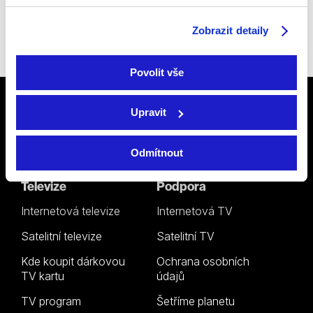
Sledujte nás na
Facebooku
,
Zobrazit detaily
Instagramu
či
YouTube
.
Povolit vše
Upravit
Odmítnout
Televize
Podpora
Internetová televize
Internetová TV
Satelitní televize
Satelitní TV
Kde koupit dárkovou
Ochrana osobních
TV kartu
údajů
TV program
Šetříme planetu