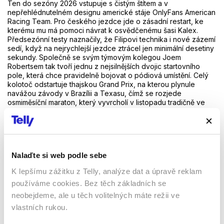
Ten do sezóny 2026 vstupuje s čistým štítem a v
nepřehlédnutelném designu americké stáje OnlyFans American
Racing Team. Pro českého jezdce jde o zásadní restart, ke
kterému mu má pomoci návrat k osvědčenému šasi Kalex.
Předsezónní testy naznačily, že Filipovi technika i nové zázemí
sedí, když na nejrychlejší jezdce ztrácel jen minimální desetiny
sekundy. Společně se svým týmovým kolegou Joem
Robertsem tak tvoří jednu z nejsilnějších dvojic startovního
pole, která chce pravidelně bojovat o pódiová umístění. Celý
kolotoč odstartuje thajskou Grand Prix, na kterou plynule
navážou závody v Brazílii a Texasu, čímž se rozjede
osmiměsíční maraton, který vyvrcholí v listopadu tradičně ve
Valencii.
Všechny přímé přenosy z tréninků, kvalifikací i samotných
závodů kategorií Moto3, Moto2 a MotoGP můžete sledovat na
stanicích Nova Sport, které jsou součástí programové nabídky
Nalaďte si web podle sebe
Telly. Díky funkci zpětného zhlédnutí si navíc můžete vychutnat
K lepšímu zážitku z Telly, analýze dat a úpravě reklam
i noční nebo brzké ranní závody z asijské části kalendáře
kdykoliv v průběhu dne.
používáme cookies. Bez těch základních se
neobejdeme, ale u těch volitelných máte režii ve
vlastních rukou.
Sledovat MotoGP živě