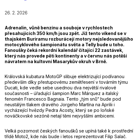
26. 2. 2026
Adrenalin, vůně benzínu a souboje v rychlostech
přesahujících 350 km/h jsou zpět. Již tento víkend se v
thajském Buriramu rozburácejí motory nejsledovanějšího
motocyklového šampionátu světa a Telly bude u toho.
Fanoušky čeká rekordní kalendář čítající 22 zastávek,
který nás provede pěti kontinenty a v červnu nás potěší
návratem na kultovní Masarykův okruh v Brně.
Královská kubatura MotoGP slibuje elektrizující podívanou
především díky přestupovému zemětřesení v továrním týmu
Ducati, kde vedle sebe usednou dva největší rivalové
současnosti – úřadující šampion Marc Márquez a italský
fenomén Francesco Bagnaia. Tento „tým snů“ bude pod
neustálým tlakem dravého Jorgeho Martína na Aprilii i
vycházející hvězdy Pedra Acosty, který se po loňské
nováčkovské sezóně netají těmi nejvyššími ambicemi.
Velká pozornost českých fanoušků se upíná také k prostřední
třídě Moto2, kde nás bude i letos reprezentovat Filip Salač.