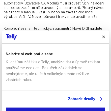
automaticky. Uživatelé CA Modulů musí provést ruční naladění
stanice se zadáním níže uvedených parametrů. Přesný návod
naleznete v manuálu Vaší TV nebo na zákaznické lince
výrobce Vaší TV. Nové i původní frekvence uvádíme níže.
Kompletní seznam technických parametrů Nové DIGI najdete
zde:
telly.cz/technicke-parametry-kanalu/
.
Nalaďte si web podle sebe
1. Sport 1 (Základní balíček)
Původní frekvence: 12053
Horiz, 30000, 3/4, DVB-S2, 8PSK
K lepšímu zážitku z Telly, analýze dat a úpravě reklam
Nová frekvence
: 11804, Vert, 28000, 7/8, QPSK
používáme cookies. Bez těch základních se
neobejdeme, ale u těch volitelných máte režii ve
32. Sport 2 (Základní balíček)
vlastních rukou.
Původní frekvence: 12053
Horiz, 30000, 3/4, DVB-S2, 8PSK
Nová frekvence
: 11766, Vert, 28000, 7/8, QPSK
39. AMC (Základní balíček)
Zobrazit detaily
Původní frekvence: 12723, Vert, 26660, 2/3, DVB-S2, 8PSK
Nová frekvence
:
12188
, Vert, 28000, 7/8, QPSK
(Pozor