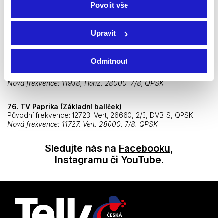
změna!!)
Povolit vše
50. Minimax (Základní balíček)
Upravit
Původní frekvence: 12723, Vert, 2/3, 26660, DVB-S2, 8PSK
Nová frekvence
: 11804, Vert, 28000, 7/8, QPSK
Odmítnout
56. Disney channel (Základní balíček)
Původní frekvence: 12723, Vert, 26660, 2/3, DVB-S, QPSK
Nová frekvence
: 11938, Horiz, 28000, 7/8, QPSK
76. TV Paprika (Základní balíček)
Původní frekvence: 12723, Vert, 26660, 2/3, DVB-S, QPSK
Nová frekvence
: 11727, Vert, 28000, 7/8, QPSK
Sledujte nás na
Facebooku
,
Instagramu
či
YouTube
.