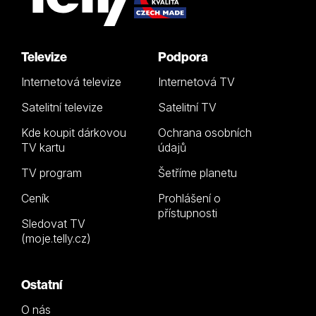
Televize
Podpora
Internetová televize
Internetová TV
Satelitní televize
Satelitní TV
Kde koupit dárkovou
Ochrana osobních
TV kartu
údajů
TV program
Šetříme planetu
Ceník
Prohlášení o
přístupnosti
Sledovat TV
(moje.telly.cz)
Ostatní
O nás