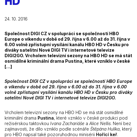
HD
24. 10. 2016
Společnost DIGI CZ v spolupráci se společností HBO
Europe o víkendu v době od 29. října v 6.00 až do 31. října v
6.00 volně zpřístupní vysílání kanálu HBO HD v Česku pro
diváky satelitní Nové DIGI TV i internetové televize
DIGI2GO. Vrcholem televizní sezony na HBO HD se má stát
osmidílné kriminální drama Pustina, které vzniklo v české
[…]
Společnost DIGI CZ v spolupráci se společností HBO Europe
o víkendu v době od 29. října v 6.00 až do 31. října v 6.00
volně zpřístupní vysílání kanálu HBO HD v Česku pro diváky
satelitní Nové DIGI TV i internetové televize DIGI2GO.
Vrcholem televizní sezony na HBO HD se má stát osmidílné
kriminální drama
Pustina
, které vzniklo v české produkci pod
režisérskou taktovkou
Ivana Zachariáše
a
Alice Nellis
. Není bez
zajímavosti, že dílo vzniklo podle scénáře
Štěpána Hulíka
, který
pro HBO napsal také pozoruhodnou minisérii
Hořící keř
.