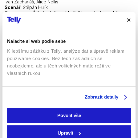
Ivan Zachariáš, Alice Nellis
Scénář
: Štěpán Hulík
Kameraman
: Štěpán Kučera, Matěj Cibulka Architekt: Milan
Býček
Hudba
: David Boulter
Zvuk
: Jakub čech, Pavel Rejholec Střih: Filip Malásek, Vladimír
Barák Výtvarník kostýmů: Simona Rybáková Umělecký maskér:
Milan Vlček Casting: Madla Zachariášová
Nalaďte si web podle sebe
Producent HBO Europe
: Tereza Polachová, Antony Root
K lepšímu zážitku z Telly, analýze dat a úpravě reklam
Dramaturg HBO Europe: Steve Matthews
Producenti Nutprodukce
: Pavla Janoušková Kubečková,
používáme cookies. Bez těch základních se
Tomáš Hrubý
neobejdeme, ale u těch volitelných máte režii ve
Výkonný producent Etamp
: Jan Bílek
vlastních rukou.
HERCI
Zobrazit detaily
Povolit vše
Upravit