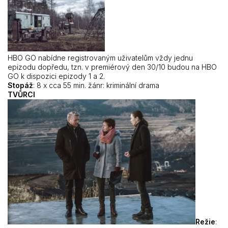
HBO GO nabídne registrovaným uživatelům vždy jednu
epizodu dopředu, tzn. v premiérový den 30/10 budou na HBO
GO k dispozici epizody 1 a 2.
Stopáž
: 8 x cca 55 min. žánr: kriminální drama
TVŮRCI
Režie
: