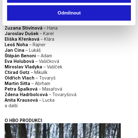
Odmítnout
Zuzana Stivínová
– Hana
Jaroslav Dušek
– Karel
Eliška Křenková
– Klára
Leoš Noha
– Rajner
Jan Cina
– Lukáš
Štěpán Benoni
– Adam
Eva Holubová
– Vašíčková
Miroslav Vladyka
– Vašíček
Ctirad Gotz
– Mikulík
Oldřich Vlach
– Tovaryš
Martin Sitta
– Abrham
Petra Špalková
– Masařová
Zdena Hadrbolcová
– Tovaryšová
Anita Krausová
– Lucka
a další
O HBO PRODUKCI