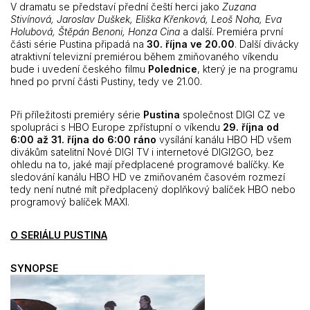
V dramatu se představí přední čeští herci jako
Zuzana
Stivínová, Jaroslav Duškek, Eliška Křenková, Leoš Noha, Eva
Holubová, Štěpán Benoni, Honza Cina
a další. Premiéra první
části série Pustina připadá na
30. října ve 20.00
. Další divácky
atraktivní televizní premiérou během zmiňovaného víkendu
bude i uvedení českého filmu
Polednice
, který je na programu
hned po první části Pustiny, tedy ve 21.00.
Při příležitosti premiéry série
Pustina
společnost DIGI CZ ve
spolupráci s HBO Europe zpřístupní o víkendu
29. října od
6:00 až 31. října do 6:00 ráno
vysílání kanálu HBO HD všem
divákům satelitní Nové DIGI TV i internetové DIGI2GO, bez
ohledu na to, jaké mají předplacené programové balíčky. Ke
sledování kanálu HBO HD ve zmiňovaném časovém rozmezí
tedy není nutné mít předplacený doplňkový balíček HBO nebo
programový balíček MAXI.
O SERIÁLU PUSTINA
SYNOPSE