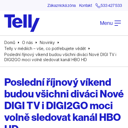
Zákaznická zóna
Kontakt
533 427 533
Menu
Domů
O nás
Novinky
Telly v médiích – vše, co potřebujete vědět
Poslední říjnový víkend budou všichni diváci Nové DIGI TV i
DIGI2GO moci volně sledovat kanál HBO HD
Poslední říjnový víkend
budou všichni diváci Nové
DIGI TV i DIGI2GO moci
volně sledovat kanál HBO