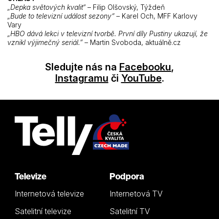
„Depka světových kvalit“
– Filip Olšovský, Týždeň
„Bude to televizní událost sezony“
– Karel Och, MFF Karlovy
Vary
„HBO dává lekci v televizní tvorbě. První díly Pustiny ukazují, že
vznikl výjimečný seriál.”
– Martin Svoboda, aktuálně.cz
Sledujte nás na
Facebooku
,
Instagramu
či
YouTube
.
Televize
Podpora
Internetová televize
Internetová TV
Satelitní televize
Satelitní TV