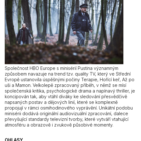
Společnost HBO Europe s minisérií Pustina významným
způsobem navazuje na trend tzv. quality TV, který ve Střední
Evropě ustanovila úspěšnými počiny Terapie, Hořící keř, Až po
uši a Mamon. Velkolepě zpracovaný příběh, v němž se mísí
společenská kritika, psychologické drama a napínavý thriller, je
koncipován tak, aby vtáhl diváky ke sledování přesvědčivě
napsaných postav a dějových linií, které se komplexně
propojují v rámci osmihodinového vyprávění. Unikátní podobu
minisérii dodává originální audiovizuální zpracování, dalece
převyšující standardy televizní tvorby, které vytváří vtahující
atmosféru a obrazově i zvukově působivé momenty.
OHLASY