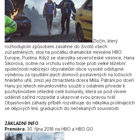
Zločin, který
rozhodujícím způsobem zasáhne do životů všech
zúčastněných, stojí na počátku dramatické minisérie HBO
Europe, Pustina. Když se starostka severočeské vesnice, Hana
Sikorová, ocitne na vrcholu svého boje proti velké těžební
společnosti nabízející obyvatelům obce vysoké odstupné
výměnou za opuštění jejich domovů postavených na ložiscích
hnědého uhlí, zmizí její čtrnáctiletá dcera Míša. Pátrání po dceři
Hanu po letech mírumilovného soužití s ostatními přivede k
pochybnostem ohledně celé komunity, která se pod vlivem
událostí začíná rozpadat a ukazovat svou pravou tvář.
Objasňování záhady příběh rozvětvuje do několika prolínajících
se dějových linií, gradujících do nečekaných souvislostí.
ZÁKLADNÍ INFO
Premiéra
: 30. října 2016 na HBO a HBO GO