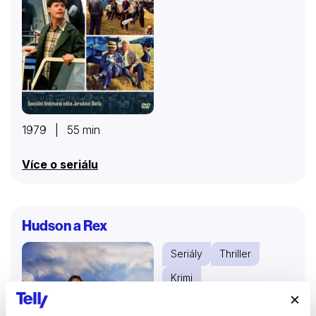
1979 | 55 min
Více o seriálu
Hudson a Rex
Seriály
Thriller
Krimi
48 %