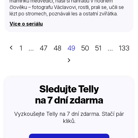
maminku medvědici, našli si náhradu v hodném
člověku – fotografu Václavovi, rostli, prali se, učili se
lézt po stromech, poznávali les a ostatní zvířátka.
Více o seriálu
Předchozí
1
…
47
48
49
50
51
…
133
Další
Sledujte Telly
na 7 dní zdarma
Vyzkoušejte Telly na 7 dní zdarma. Stačí pár
kliků.