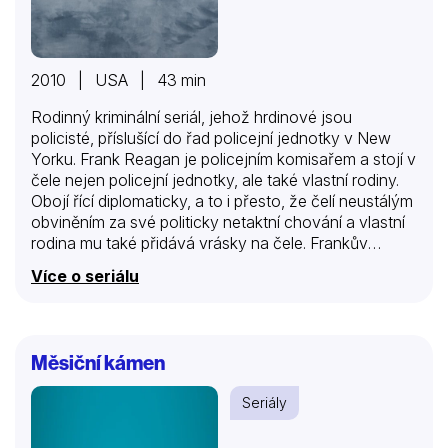
2010 | USA | 43 min
Rodinný kriminální seriál, jehož hrdinové jsou
policisté, příslušící do řad policejní jednotky v New
Yorku. Frank Reagan je policejním komisařem a stojí v
čele nejen policejní jednotky, ale také vlastní rodiny.
Obojí řící diplomaticky, a to i přesto, že čelí neustálým
obviněním za své politicky netaktní chování a vlastní
rodina mu také přidává vrásky na čele. Frankův
nejstarší syn Danny je zdrojem pýchy, ale také
Více o seriálu
starostí. Ostřílený detektiv, muž od rodiny a veterán
války v Iráku, občas používá pochybnou taktiku k
řešení problémů. Jediná žena Reganovy rodiny, Erin,
je asistentkou návladního a také matkou
Měsiční kámen
samoživitelkou, která se pohledem práva dívá nejen
na své sourozence, ale i otce. Jamie, nejmladší z
Seriály
Reaganů, čerstvý absolvent práv na Harvardu a
rodinné zlatíčko, se…