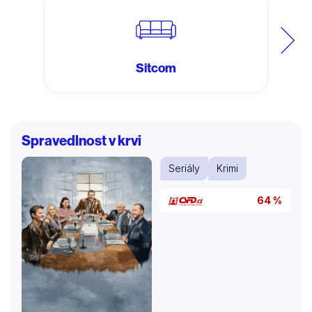
Další
Sitcom
Spravedlnost v krvi
Seriály
Krimi
64 %