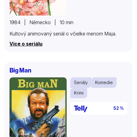
1984 | Německo | 10 min
Kultový animovaný seriál o včielke menom Maja.
Více o seriálu
Big Man
Seriály
Komedie
Krimi
52 %