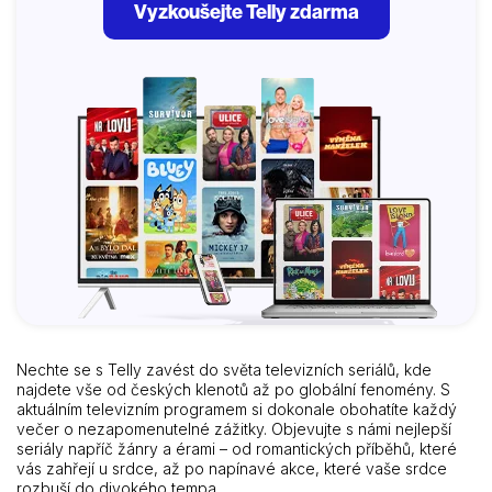
Vyzkoušejte Telly zdarma
Nechte se s Telly zavést do světa televizních seriálů, kde
najdete vše od českých klenotů až po globální fenomény. S
aktuálním televizním programem si dokonale obohatíte každý
večer o nezapomenutelné zážitky. Objevujte s námi nejlepší
seriály napříč žánry a érami – od romantických příběhů, které
vás zahřejí u srdce, až po napínavé akce, které vaše srdce
rozbuší do divokého tempa.