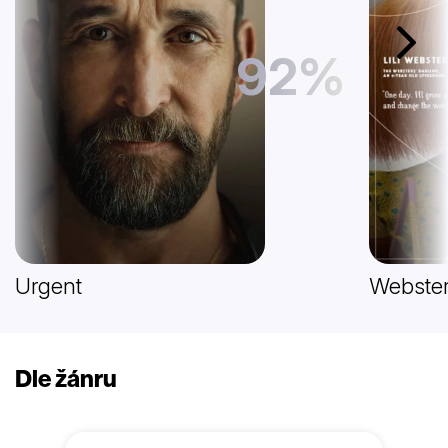
Další
92%
Urgent
Webster
Dle žánru