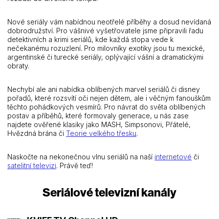
Nové seriály vám nabídnou neotřelé příběhy a dosud nevídaná
dobrodružství. Pro vášnivé vyšetřovatele jsme připravili řadu
detektivních a krimi seriálů, kde každá stopa vede k
nečekanému rozuzlení. Pro milovníky exotiky jsou tu mexické,
argentinské či turecké seriály, oplývající vášní a dramatickými
obraty.
Nechybí ale ani nabídka oblíbených marvel seriálů či disney
pořadů, které rozsvítí oči nejen dětem, ale i věčným fanouškům
těchto pohádkových vesmírů. Pro návrat do světa oblíbených
postav a příběhů, které formovaly generace, u nás zase
najdete ověřené klasiky jako MASH, Simpsonovi, Přátelé,
Hvězdná brána či
Teorie velkého třesku
.
Naskočte na nekonečnou vlnu seriálů na naší
internetové
či
satelitní televizi
. Právě teď!
Seriálové televizní kanály