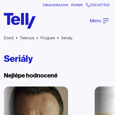
Zákaznická zóna
Kontakt
533 427 533
Menu
Domů
Televize
Program
Seriály
Seriály
Nejlépe hodnocené