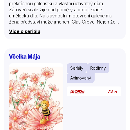
překrásnou galeristku a vlastní úchvatný dům.
Zároveň si ale žije nad poměry a potají krade
umělecká díla. Na slavnostním otevření galerie mu
žena představí muže jménem Clas Greve. Nejen že je
Greve ideálním kandidátem na pozici, o kterou Roger
Více o seriálu
usiluje, je i majitelem Rubensova Lovu na kance,
jednoho z nejžádanějších obrazů v historii moderního
umění. Roger vycítí příležitost stát se finančně
nezávislým a začne plánovat svou vůbec největší
Včelka Mája
krádež. Brzy ovšem narazí na problém a tentokrát to
nejsou peníze, které by ho mohly poslat ke dnu…
Seriály
Rodinný
Animovaný
73 %