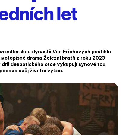
dních let
to wrestlerskou dynastii Von Erichových postihlo
í životopisné drama Železní bratři z roku 2023
ý dril despotického otce vykupují synové tou
 podává svůj životní výkon.