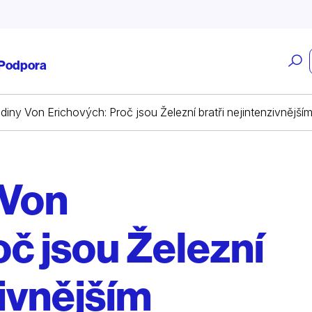
O
Podpora
v
rodiny Von Erichových: Proč jsou Železní bratři nejintenzivnějš
 Von
č jsou Železní
zivnějším