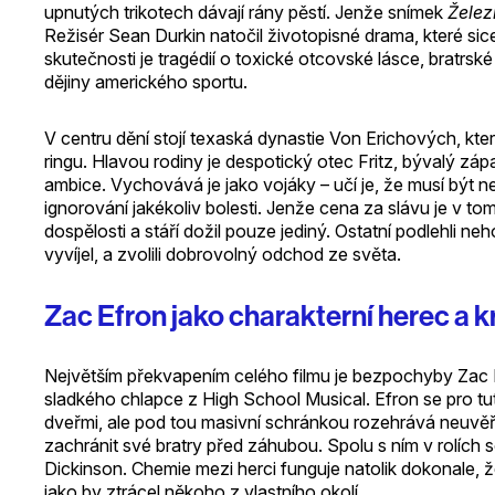
upnutých trikotech dávají rány pěstí. Jenže snímek
Železn
Režisér Sean Durkin natočil životopisné drama, které sice
skutečnosti je tragédií o toxické otcovské lásce, bratrsk
dějiny amerického sportu.
V centru dění stojí texaská dynastie Von Erichových, kter
ringu. Hlavou rodiny je despotický otec Fritz, bývalý zápa
ambice. Vychovává je jako vojáky – učí je, že musí být nej
ignorování jakékoliv bolesti. Jenže cena za slávu je v to
dospělosti a stáří dožil pouze jediný. Ostatní podlehli 
vyvíjel, a zvolili dobrovolný odchod ze světa.
Zac Efron jako charakterní herec a kr
Největším překvapením celého filmu je bezpochyby Zac E
sladkého chlapce z High School Musical. Efron se pro tuto
dveřmi, ale pod tou masivní schránkou rozehrává neuvěřit
zachránit své bratry před záhubou. Spolu s ním v rolích 
Dickinson. Chemie mezi herci funguje natolik dokonale, ž
jako by ztrácel někoho z vlastního okolí.