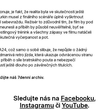
je, je fakt, že realita byla ve skutečnosti ještě
rkin musel z finálního scénáře úplně vyškrtnout
l sebevraždu. Režisér to zdůvodnil tím, že film by pod
 neunesli a příběh by působil neuvěřitelně, byť se
restlingový trénink a všechny zápasy ve filmu natáčeli
 skutečná vyčerpanost a pot.
 A24, což samo o sobě slibuje, že nepůjde o žádný
dmanivá retro jízda, která ukazuje odvrácenou stranu
 příběh o síle bratrského pouta a nebezpečí
tí ještě dlouho po závěrečných titulcích.
žijte náš 7denní archiv.
Sledujte nás na
Facebooku
,
Instagramu
či
YouTube
.