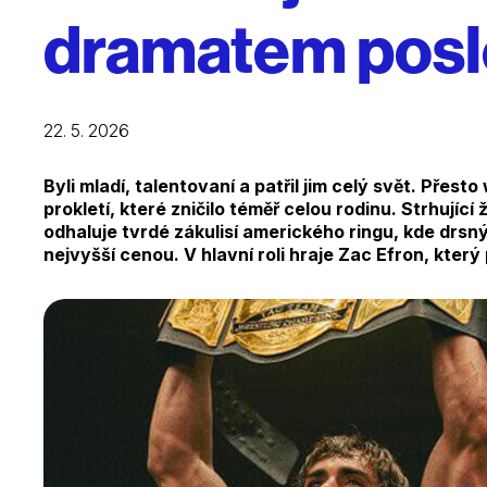
dramatem posle
22. 5. 2026
Byli mladí, talentovaní a patřil jim celý svět. Přes
prokletí, které zničilo téměř celou rodinu. Strhujíc
odhaluje tvrdé zákulisí amerického ringu, kde drsn
nejvyšší cenou. V hlavní roli hraje Zac Efron, který