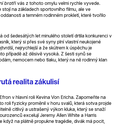
í bratři
vás z tohoto omylu velmi rychle vyvede.
 stojí na základech sportovního filmu, ale ve
é oddanosti a temném rodinném prokletí, které tvořilo
á od šedesátých let minulého století drtila konkurenci v
sník, který si přes své syny plní vlastní neukojené
tvrdší, nejrychlejší a že skútrem k úspěchu je
mto případě až děsivě vysoká. Z šesti synů se
nehodám, nemocem nebo tlaku, který na ně rodinný klan
utá realita zákulisí
fron v hlavní roli Kevina Von Ericha. Zapomeňte na
 roli fyzicky proměnil v horu svalů, která sotva projde
elně citlivý a ustrašený výkon kluka, který se snaží
sourozenců excelují Jeremy Allen White a Harris
e když na plátně propukne tragédie, divák má pocit,