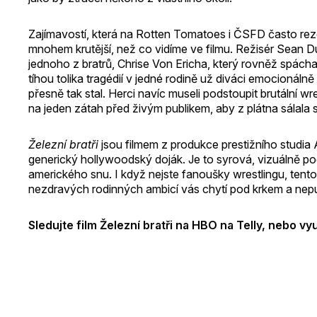
Zajímavostí, která na Rotten Tomatoes i ČSFD často rezonu
mnohem krutější, než co vidíme ve filmu. Režisér Sean Du
jednoho z bratrů, Chrise Von Ericha, který rovněž spácha
tíhou tolika tragédií v jedné rodině už diváci emocionálně
přesně tak stal. Herci navíc museli podstoupit brutální w
na jeden zátah před živým publikem, aby z plátna sálala
Železní bratři
jsou filmem z produkce prestižního studia
generický hollywoodský doják. Je to syrová, vizuálně po
amerického snu. I když nejste fanoušky wrestlingu, tento
nezdravých rodinných ambicí vás chytí pod krkem a nepus
Sledujte film Železní bratři na HBO na Telly, nebo vyu