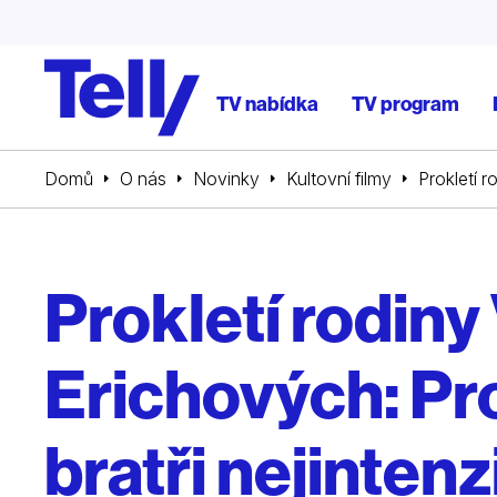
TV nabídka
TV program
Domů
O nás
Novinky
Kultovní filmy
Prokletí 
Prokletí rodiny
Erichových: Pro
bratři nejinten