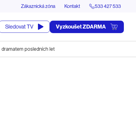
Zákaznická zóna
Kontakt
533 427 533
tevřít
Vyzkoušet ZDARMA
Sledovat TV
yhledávání
ím dramatem posledních let