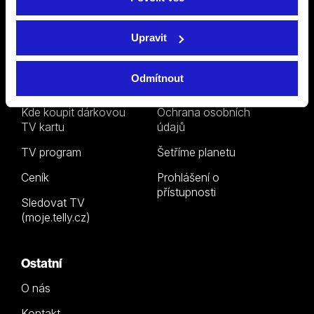
Televize
Podpora
Upravit
Internetová televize
Internetová TV
Odmítnout
Satelitní televize
Satelitní TV
Kde koupit dárkovou
Ochrana osobních
TV kartu
údajů
TV program
Šetříme planetu
Ceník
Prohlášení o
přístupnosti
Sledovat TV
(moje.telly.cz)
Ostatní
O nás
Kontakt