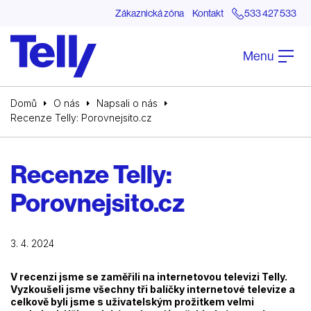
Zákaznická zóna
Kontakt
533 427 533
Menu
Domů
O nás
Napsali o nás
Recenze Telly: Porovnejsito.cz
Recenze Telly:
Porovnejsito.cz
3. 4. 2024
V recenzi jsme se zaměřili na internetovou televizi Telly.
Vyzkoušeli jsme všechny tři balíčky internetové televize a
celkově byli jsme s uživatelským prožitkem velmi