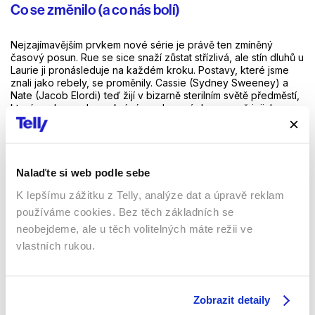
Co se změnilo (a co nás bolí)
Nejzajímavějším prvkem nové série je právě ten zmíněný
časový posun. Rue se sice snaží zůstat střízlivá, ale stín dluhů u
Laurie ji pronásleduje na každém kroku. Postavy, které jsme
znali jako rebely, se proměnily. Cassie (Sydney Sweeney) a
Nate (Jacob Elordi) teď žijí v bizarně sterilním světě předměstí,
který pod povrchem skrývá mnohem víc hnusu než jejich
středoškolské románky. Diváci si však budou muset zvyknout i
na absence – po tragickém odchodu Anguse Clouda se seriál
musí obejít bez oblíbeného Fezca a v týmu chybí i Kat v podání
Barbie Ferreiry, která projekt opustila po neshodách s tvůrci.
Nalaďte si web podle sebe
Zahraniční kritici i první české ohlasy na Seznam Zprávách se
K lepšímu zážitku z Telly, analýze dat a úpravě reklam
shodují v jednom:
Euforie
ztratila svou lehkost, ale získala na
používáme cookies. Bez těch základních se
osudovosti. Už to není barevná jízda, ale spíš pomalé, tísnivé
neobejdeme, ale u těch volitelných máte režii ve
drama. Vizuálně je to stále špička – kamera Marcella Réva stále
čaruje se světlem a stíny tak, jak to nikdo jiný neumí. Jenže
vlastních rukou.
tentokrát ty stíny vypadají o něco skutečněji. Seriál se už
nepokouší být „cool“, pokouší se přežít dospělost. A to je pro
generaci, která s ním vyrostla, možná ta nejděsivější zpráva.
Zobrazit detaily