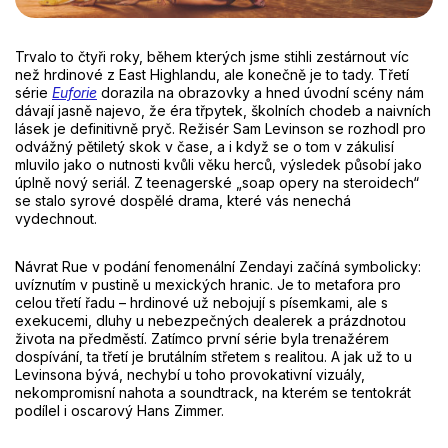
Trvalo to čtyři roky, během kterých jsme stihli zestárnout víc
než hrdinové z East Highlandu, ale konečně je to tady. Třetí
série
Euforie
dorazila na obrazovky a hned úvodní scény nám
dávají jasně najevo, že éra třpytek, školních chodeb a naivních
lásek je definitivně pryč. Režisér Sam Levinson se rozhodl pro
odvážný pětiletý skok v čase, a i když se o tom v zákulisí
mluvilo jako o nutnosti kvůli věku herců, výsledek působí jako
úplně nový seriál. Z teenagerské „soap opery na steroidech“
se stalo syrové dospělé drama, které vás nenechá
vydechnout.
Návrat Rue v podání fenomenální Zendayi začíná symbolicky:
uvíznutím v pustině u mexických hranic. Je to metafora pro
celou třetí řadu – hrdinové už nebojují s písemkami, ale s
exekucemi, dluhy u nebezpečných dealerek a prázdnotou
života na předměstí. Zatímco první série byla trenažérem
dospívání, ta třetí je brutálním střetem s realitou. A jak už to u
Levinsona bývá, nechybí u toho provokativní vizuály,
nekompromisní nahota a soundtrack, na kterém se tentokrát
podílel i oscarový Hans Zimmer.