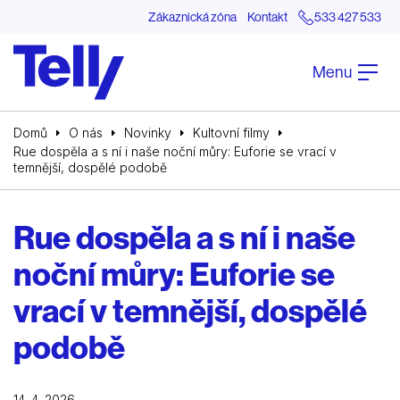
Zákaznická zóna
Kontakt
533 427 533
Menu
Domů
O nás
Novinky
Kultovní filmy
Rue dospěla a s ní i naše noční můry: Euforie se vrací v
temnější, dospělé podobě
Rue dospěla a s ní i naše
noční můry: Euforie se
vrací v temnější, dospělé
podobě
14. 4. 2026