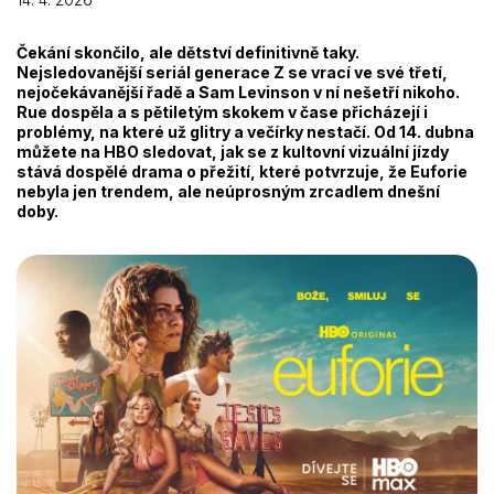
Čekání skončilo, ale dětství definitivně taky.
Nejsledovanější seriál generace Z se vrací ve své třetí,
nejočekávanější řadě a Sam Levinson v ní nešetří nikoho.
Rue dospěla a s pětiletým skokem v čase přicházejí i
problémy, na které už glitry a večírky nestačí. Od 14. dubna
můžete na HBO sledovat, jak se z kultovní vizuální jízdy
stává dospělé drama o přežití, které potvrzuje, že Euforie
nebyla jen trendem, ale neúprosným zrcadlem dnešní
doby.