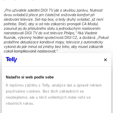
„Pro uživatele satelitní DIGI TV jde o skvělou zprávu. Nutnost
dvou ovladačů přece jen částečně snižovala komfort při
sledování televize. Set-top box, a tedy druhý ovladač, již není
potřeba. Stačí, aby si od nás zákazníci pronajali CA Modul,
zasunuli jej do příslušného slotu a jednoduchým nastavením
nainstalovali DIGI TV do své televize Philips,“
říká Vladimír
Rusnák, výkonný ředitel společnosti DIGI CZ, a dodává:
„Pokud
proběhne aktualizace kanálové mapy, televizor ji automaticky
vykoná do pár minut od změny bez toho, aby musel zákazník
cokoli komplikovaně nastavovat.“
CA Modul si mohou zákazníci DIGI TV s dvouletou vázaností
pronajmout za 49 Kč měsíčně, tedy o 20 Kč měsíčně méně, než
činí měsíční pronájem satelitního set-top boxu Kaon. CA Modul
si samozřejmě mohou zákazníci také zakoupit, pořizovací cena
Nalaďte si web podle sebe
je při dvouleté vázanosti 1000 Kč. K výměně set-top boxu
K lepšímu zážitku z Telly, analýze dat a úpravě reklam
KAON za CA Modul stačí kontaktovat zákaznickou linku DIGI TV
na čísle 533 427 533. Podmínkou fungování DIGI TV pouze
používáme cookies. Bez těch základních se
s jedním ovladačem je televizor Philips roku výroby 2018
neobejdeme, ale u těch volitelných máte režii ve
s podporou standardu DVB-S2 a slotem CI+. Seznam všech
vlastních rukou.
zařízení s podporou „fast-scan“ je k dispozici na
telly.cz/fast-
scan
.