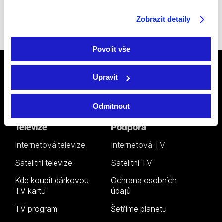
Sledujte nás na
Facebooku
,
Zobrazit detaily
Instagramu
či
YouTube
.
Povolit vše
Upravit
Odmítnout
Televize
Podpora
Internetová televize
Internetová TV
Satelitní televize
Satelitní TV
Kde koupit dárkovou
Ochrana osobních
TV kartu
údajů
TV program
Šetříme planetu