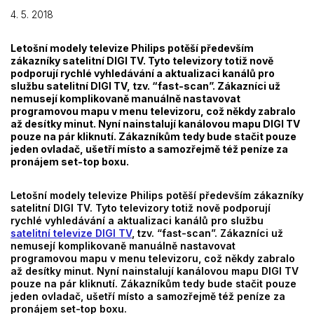
4. 5. 2018
Letošní modely televize Philips potěší především
zákazníky satelitní DIGI TV. Tyto televizory totiž nově
podporují rychlé vyhledávání a aktualizaci kanálů pro
službu satelitní DIGI TV, tzv. “fast-scan”. Zákazníci už
nemusejí komplikovaně manuálně nastavovat
programovou mapu v menu televizoru, což někdy zabralo
až desítky minut. Nyní nainstalují kanálovou mapu DIGI TV
pouze na pár kliknutí. Zákazníkům tedy bude stačit pouze
jeden ovladač, ušetří místo a samozřejmě též peníze za
pronájem set-top boxu.
Letošní modely televize Philips potěší především zákazníky
satelitní DIGI TV. Tyto televizory totiž nově podporují
rychlé vyhledávání a aktualizaci kanálů pro službu
satelitní televize DIGI TV
, tzv.
“fast-scan”
. Zákazníci už
nemusejí komplikovaně manuálně nastavovat
programovou mapu v menu televizoru, což někdy zabralo
až desítky minut. Nyní nainstalují kanálovou mapu DIGI TV
pouze na pár kliknutí. Zákazníkům tedy bude stačit pouze
jeden ovladač, ušetří místo a samozřejmě též peníze za
pronájem set-top boxu.