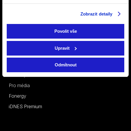
Ceník
Prohlášení o
přístupnosti
Zobrazit detaily
Sledovat TV
(moje.telly.cz)
Povolit vše
Ostatní
Upravit
O nás
Kontakt
Odmítnout
Novinky
Pro média
Fonergy
iDNES Premium