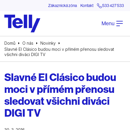
Zákaznická zóna
Kontakt
533 427 533
Menu
Domů
O nás
Novinky
Slavné El Clásico budou moci v přímém přenosu sledovat
všichni diváci DIGI TV
Slavné El Clásico budou
moci v přímém přenosu
sledovat všichni diváci
DIGI TV
30. 3. 2016