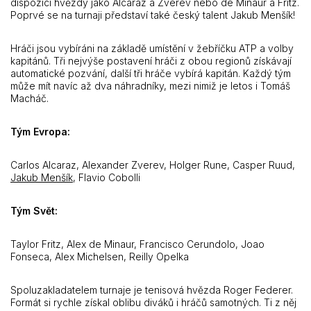
dispozici hvězdy jako Alcaraz a Zverev nebo de Minaur a Fritz.
Poprvé se na turnaji představí také český talent Jakub Menšík!
Hráči jsou vybíráni na základě umístění v žebříčku ATP a volby
kapitánů. Tři nejvýše postavení hráči z obou regionů získávají
automatické pozvání, další tři hráče vybírá kapitán. Každý tým
může mít navíc až dva náhradníky, mezi nimiž je letos i Tomáš
Macháč.
Tým Evropa:
Carlos Alcaraz, Alexander Zverev, Holger Rune, Casper Ruud,
Jakub Menšík
, Flavio Cobolli
Tým Svět:
Taylor Fritz, Alex de Minaur, Francisco Cerundolo, Joao
Fonseca, Alex Michelsen, Reilly Opelka
Spoluzakladatelem turnaje je tenisová hvězda Roger Federer.
Formát si rychle získal oblibu diváků i hráčů samotných. Ti z něj