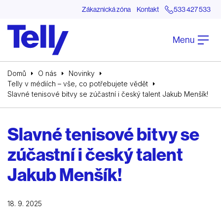
Zákaznická zóna
Kontakt
533 427 533
Menu
Domů
O nás
Novinky
Telly v médiích – vše, co potřebujete vědět
Slavné tenisové bitvy se zúčastní i český talent Jakub Menšík!
Slavné tenisové bitvy se
zúčastní i český talent
Jakub Menšík!
18. 9. 2025