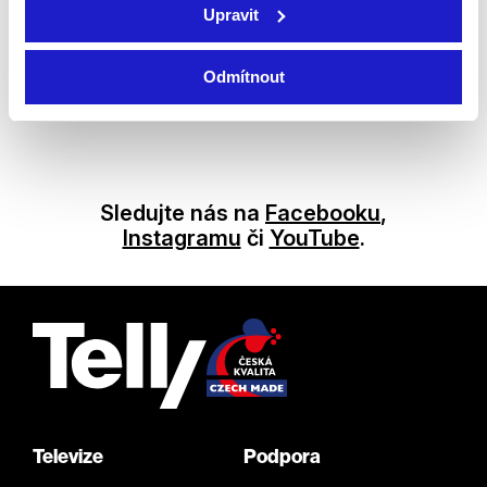
Upravit
Praha 2017 – vítěz: Evropa (15:9)
Který tým jako první dosáhne třinácti bodů a získá trofej?
Odmítnout
Sledujte na kanále Eurosport.
S Telly od 350 Kč na měsíc
Vám neunikne jediný moment!
Sledujte nás na
Facebooku
,
Instagramu
či
YouTube
.
Televize
Podpora