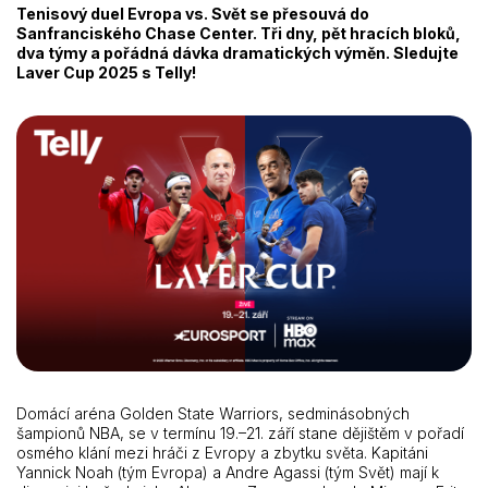
Tenisový duel Evropa vs. Svět se přesouvá do
Sanfranciského Chase Center. Tři dny, pět hracích bloků,
dva týmy a pořádná dávka dramatických výměn. Sledujte
Laver Cup 2025 s Telly!
Domácí aréna Golden State Warriors, sedminásobných
šampionů NBA, se v termínu 19.–21. září stane dějištěm v pořadí
osmého klání mezi hráči z Evropy a zbytku světa. Kapitáni
Yannick Noah (tým Evropa) a Andre Agassi (tým Svět) mají k