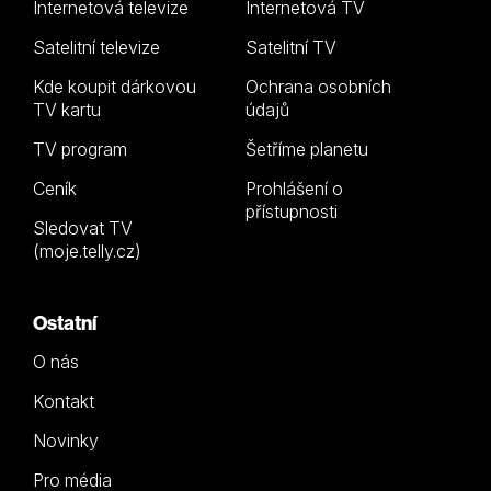
Internetová televize
Internetová TV
Satelitní televize
Satelitní TV
Kde koupit dárkovou
Ochrana osobních
TV kartu
údajů
TV program
Šetříme planetu
Ceník
Prohlášení o
přístupnosti
Sledovat TV
(moje.telly.cz)
Ostatní
O nás
Kontakt
Novinky
Pro média