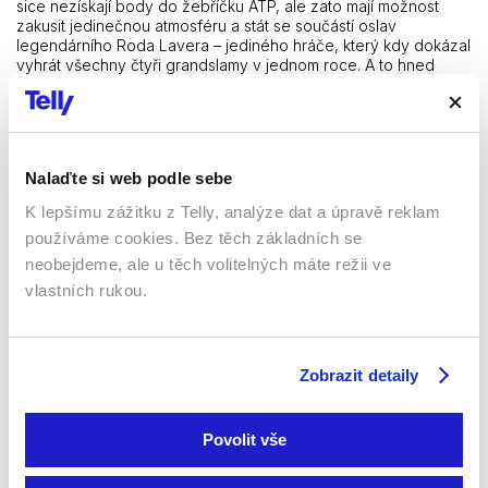
sice nezískají body do žebříčku ATP, ale zato mají možnost
zakusit jedinečnou atmosféru a stát se součástí oslav
legendárního Roda Lavera – jediného hráče, který kdy dokázal
vyhrát všechny čtyři grandslamy v jednom roce. A to hned
dvakrát.
Výsledky předchozích ročníků:
Nalaďte si web podle sebe
Berlín 2024 – vítěz: Evropa (13:11)
K lepšímu zážitku z Telly, analýze dat a úpravě reklam
používáme cookies. Bez těch základních se
Vancouver 2023 – vítěz: Svět (13:2)
neobejdeme, ale u těch volitelných máte režii ve
vlastních rukou.
Londýn 2022 – vítěz: Svět (13:8)
Boston 2021 – vítěz: Evropa (14:1)
Zobrazit detaily
Ženeva 2019 – vítěz: Evropa (13:11)
Povolit vše
Chicago 2018 – vítěz: Evropa (13:8)