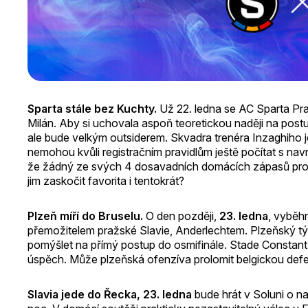
Sparta stále bez Kuchty.
Už 22. ledna se AC Sparta Prah
Milán. Aby si uchovala aspoň teoretickou naději na post
ale bude velkým outsiderem. Skvadra trenéra Inzaghiho je
nemohou kvůli registračním pravidlům ještě počítat s na
že žádný ze svých 4 dosavadních domácích zápasů proti
jim zaskočit favorita i tentokrát?
Plzeň míří do Bruselu.
O den později,
23. ledna
, vyběhn
přemožitelem pražské Slavie, Anderlechtem. Plzeňský t
pomýšlet na přímý postup do osmifinále. Stade Constant
úspěch. Může plzeňská ofenzíva prolomit belgickou def
Slavia jede do Řecka, 23. ledna
bude hrát v Soluni o n