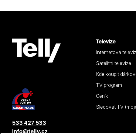
Televize
Internetová televi
Satelitní televize
Kde koupit dárkov
TV program
Ceník
Sledovat TV (moje.
533 427 533
info@telly.cz