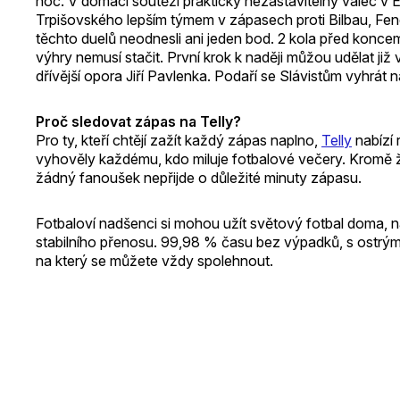
noc. V domácí soutěži prakticky nezastavitelný válec v Ev
Trpišovského lepším týmem v zápasech proti Bilbau, Fene
těchto duelů neodnesli ani jeden bod. 2 kola před koncem z
výhry nemusí stačit. První krok k naději můžou udělat již 
dřívější opora Jiří Pavlenka. Podaří se Slávistům vyhrát
Proč sledovat zápas na Telly?
Pro ty, kteří chtějí zažít každý zápas naplno,
Telly
nabízí 
vyhověly každému, kdo miluje fotbalové večery. Kromě ži
žádný fanoušek nepřijde o důležité minuty zápasu.
Fotbaloví nadšenci si mohou užít světový fotbal doma, n
stabilního přenosu. 99,98 % času bez výpadků, s ostrým
na který se můžete vždy spolehnout.