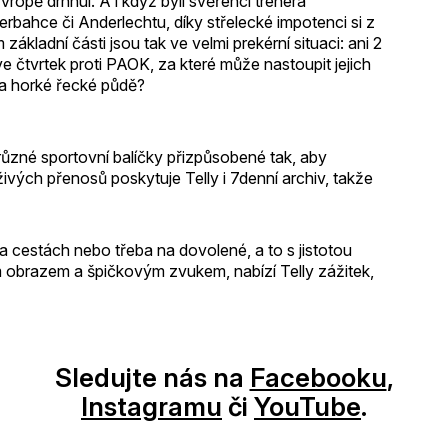
ropě drhnul. A i když byli svěřenci trenéra
rbahce či Anderlechtu, díky střelecké impotenci si z
ákladní části jsou tak ve velmi prekérní situaci: ani 2
ve čtvrtek proti PAOK, za které může nastoupit jejich
 na horké řecké půdě?
různé sportovní balíčky přizpůsobené tak, aby
vých přenosů poskytuje Telly i 7denní archiv, takže
a cestách nebo třeba na dovolené, a to s jistotou
 obrazem a špičkovým zvukem, nabízí Telly zážitek,
Sledujte nás na
Facebooku
,
Instagramu
či
YouTube
.