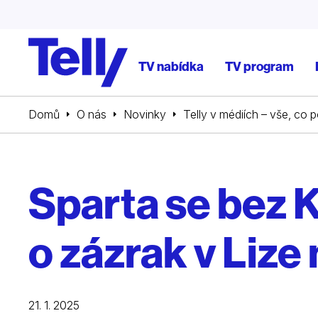
TV nabídka
TV program
Domů
O nás
Novinky
Telly v médiích – vše, co 
Sparta se bez 
o zázrak v Lize
21. 1. 2025