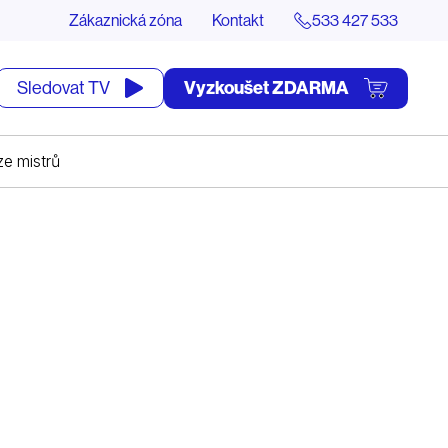
Zákaznická zóna
Kontakt
533 427 533
tevřít
Vyzkoušet ZDARMA
Sledovat TV
yhledávání
ze mistrů