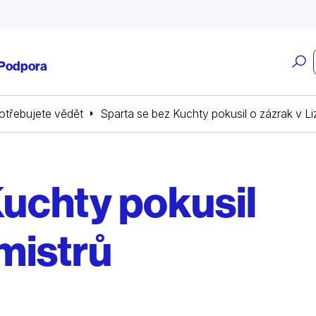
O
Podpora
v
potřebujete vědět
Sparta se bez Kuchty pokusil o zázrak v Li
Kuchty pokusil
 mistrů