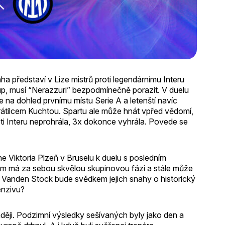
a představí v Lize mistrů proti legendárnímu Interu
up, musí “Nerazzuri” bezpodmínečně porazit. V duelu
 na dohled prvnímu místu Serie A a letenští navíc
vrátilcem Kuchtou. Spartu ale může hnát vpřed vědomí,
 Interu neprohrála, 3x dokonce vyhrála. Povede se
e Viktoria Plzeň v Bruselu k duelu s posledním
ým má za sebou skvělou skupinovou fázi a stále může
 Vanden Stock bude svědkem jejich snahy o historický
enzivu?
aději. Podzimní výsledky sešívaných byly jako den a