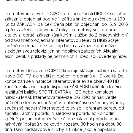
Internetovou televizi DIGI2GO od společnosti DIGI CZ si mohou
zákazníci objednat poprvé 1. září za sníženou akční cenu 299
Kč za ZÁKLADNÍ balíček. Cena platí při objednání do 15. 9. 2016
a při uzavření smlouvy na 2 roky. Internetový set-top box
k televizi doručí zákazníkům kurýrní služba do 2 pracovních dní
od závazného objednání. Internetovou televizi DIGI2GO je
možné objednat i bez set-top boxu a zákazník pak může
sledovat svou televizi jen na mobilních zařízeních. Aktuální
akční ceník a příklady nejběžnějších služeb jsou uvedeny níže.
Internetová televize DIGI2GO kopíruje stávající nabídku satelitní
Nové DIGI TV, ale s větším počtem programů v HD kvalitě. Do
konce září se v nabídce internetové televize objeví 40 HD
kanálů. Zákazníci mají k dispozici ZÁKLADNÍ balíček a k němu
rozšiřující balíčky SPORT, EXTRA a HBO nebo kompletní
nabídku MAXI. Internetová televize DIGI2GO přináší vedle
běžného sledování pořadů v reálném čase i všechny výhody
současné moderní internetové televize – přehrání pořadu od
začátku, archiv pořadů, tj. sledování pořadů až 72 hodin
zpětně, posun pořadu v čase či pozastavení pořadu nebo
nahrávání pořadů v celkovém rozsahu 30 hodin na dobu 30
dnů. Další nadstavbové služby a funkce jako je například