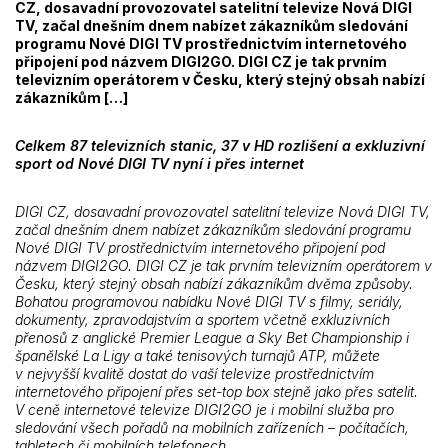
CZ, dosavadní provozovatel satelitní televize Nová DIGI
TV, začal dnešním dnem nabízet zákazníkům sledování
programu Nové DIGI TV prostřednictvím internetového
připojení pod názvem DIGI2GO. DIGI CZ je tak prvním
televizním operátorem v Česku, který stejný obsah nabízí
zákazníkům […]
Celkem 87 televizních stanic, 37 v HD rozlišení a exkluzivní
sport od Nové DIGI TV nyní i přes internet
DIGI CZ, dosavadní provozovatel satelitní televize Nová DIGI TV,
začal dnešním dnem nabízet zákazníkům sledování programu
Nové DIGI TV prostřednictvím internetového připojení pod
názvem DIGI2GO. DIGI CZ je tak prvním televizním operátorem v
Česku, který stejný obsah nabízí zákazníkům dvěma způsoby.
Bohatou programovou nabídku Nové DIGI TV s filmy, seriály,
dokumenty, zpravodajstvím a sportem včetně exkluzivních
přenosů z anglické Premier League a Sky Bet Championship i
španělské La Ligy a také tenisových turnajů ATP, můžete
v nejvyšší kvalitě dostat do vaší televize prostřednictvím
internetového připojení přes set-top box stejně jako přes satelit.
V ceně internetové televize DIGI2GO je i mobilní služba pro
sledování všech pořadů na mobilních zařízeních – počítačích,
tabletech či mobilních telefonech.