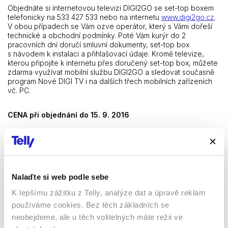
Objednáte si internetovou televizi DIGI2GO se set-top boxem
telefonicky na 533 427 533 nebo na internetu
www.digi2go.cz
.
V obou případech se Vám ozve operátor, který s Vámi dořeší
technické a obchodní podmínky. Poté Vám kurýr do 2
pracovních dní doručí smluvní dokumenty, set-top box
s návodem k instalaci a přihlašovací údaje. Kromě televize,
kterou připojíte k internetu přes doručený set-top box, můžete
zdarma využívat mobilní službu DIGI2GO a sledovat současně
program Nové DIGI TV i na dalších třech mobilních zařízeních
vč. PC.
CENA při objednání do 15. 9. 2016
Základní balíček 299 Kč
1. NET STB 69 Kč
Celkem měsíčně: 368 Kč
Nalaďte si web podle sebe
K lepšímu zážitku z Telly, analýze dat a úpravě reklam
používáme cookies. Bez těch základních se
2. Nový zákazník – Jsem fanoušek fotbalu a chci DIGI2GO,
neobejdeme, ale u těch volitelných máte režii ve
abych mohl sledovat anglickou Premier League a