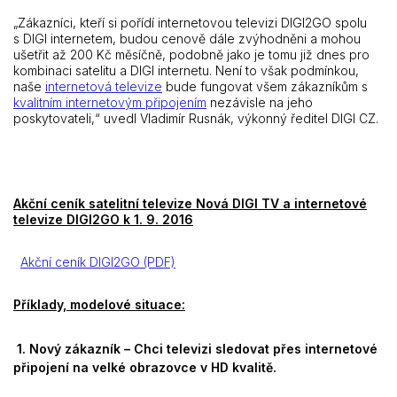
„Zákazníci, kteří si pořídí internetovou televizi DIGI2GO spolu
s DIGI internetem, budou cenově dále zvýhodněni a mohou
ušetřit až 200 Kč měsíčně, podobně jako je tomu již dnes pro
kombinaci satelitu a DIGI internetu. Není to však podmínkou,
naše
internetová televize
bude fungovat všem zákazníkům s
kvalitním internetovým připojením
nezávisle na jeho
poskytovateli,“ uvedl Vladimír Rusnák, výkonný ředitel DIGI CZ.
Akční ceník satelitní televize Nová DIGI TV a internetové
televize DIGI2GO k 1. 9. 2016
Akční ceník DIGI2GO (PDF)
Příklady, modelové situace:
1.
Nov
ý zákazník – Chci televizi sledovat přes internetové
připojení na velké obrazovce v HD kvalitě.