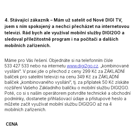
4. Stávající zákazník – Mám už satelit od Nové DIGI TV,
jsem s ním spokojený a nechci přecházet na internetovou
televizi. Rád bych ale využíval mobilní služby DIGI2GO a
sledoval příležitostně program i na počítači a dalších
mobilních zařízeních.
Máme pro Vás řešení. Objednáte si na telefonním čísle
533 427 533 nebo na internetu
www.digi2go.cz
. „kombinované
vysílání“. V praxi jde o přechod z ceny 299 Kč za ZÁKLADNÍ
balíček pro satelitní televizi na cenu 349 Kč za ZÁKLADNÍ
balíček „kombinovaného vysílání“, tj. za příplatek 50 Kč získáte
rozšíření Vašeho Základního balíčku o mobilní službu DIGI2GO.
Poté, co si s naším operátorem potvrdíte technické a obchodní
podmínky, dostanete přihlašovací údaje a přístupové heslo a
můžete začít využívat mobilní službu DIGI2GO až na 4
mobilních zařízeních.
CENA