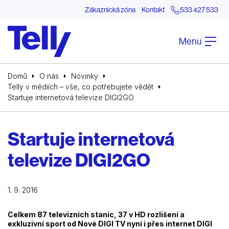
Zákaznická zóna
Kontakt
533 427 533
Menu
Domů
O nás
Novinky
Telly v médiích – vše, co potřebujete vědět
Startuje internetová televize DIGI2GO
Startuje internetová
televize DIGI2GO
1. 9. 2016
Celkem 87 televizních stanic, 37 v HD rozlišení a
exkluzivní sport od Nové DIGI TV nyní i přes internet DIGI