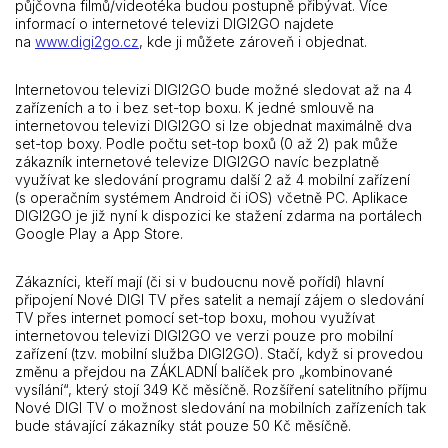
půjčovna filmů/videotéka budou postupně přibývat. Více
informací o internetové televizi DIGI2GO najdete
na
www.digi2go.cz
, kde ji můžete zároveň i objednat.
Internetovou televizi DIGI2GO bude možné sledovat až na 4
zařízeních a to i bez set-top boxu. K jedné smlouvě na
internetovou televizi DIGI2GO si lze objednat maximálně dva
set-top boxy. Podle počtu set-top boxů (0 až 2) pak může
zákazník internetové televize DIGI2GO navíc bezplatně
využívat ke sledování programu další 2 až 4 mobilní zařízení
(s operačním systémem Android či iOS) včetně PC. Aplikace
DIGI2GO je již nyní k dispozici ke stažení zdarma na portálech
Google Play a App Store.
Zákazníci, kteří mají (či si v budoucnu nově pořídí) hlavní
připojení Nové DIGI TV přes satelit a nemají zájem o sledování
TV přes internet pomocí set-top boxu, mohou využívat
internetovou televizi DIGI2GO ve verzi pouze pro mobilní
zařízení (tzv. mobilní služba DIGI2GO). Stačí, když si provedou
změnu a přejdou na ZÁKLADNÍ balíček pro „kombinované
vysílání“, který stojí 349 Kč měsíčně. Rozšíření satelitního příjmu
Nové DIGI TV o možnost sledování na mobilních zařízeních tak
bude stávající zákazníky stát pouze 50 Kč měsíčně.