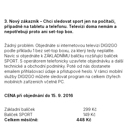
3.
Nový zákazník – Chci sledovat sport jen na počítači,
případně na tabletu a telefonu. Televizi doma nemám a
nepotřebuji proto ani set-top box.
Žádný problém. Objednáte si internetovou televizi DIGI2GO
podle příkladu 1 bez set-top boxu, za který tedy neplatíte.
Navíc si objednáte k ZÁKLADNÍMU balíčku rozšiřující balíček
SPORT. S operátorem telefonicky uzavřete objednávku a další
technické a obchodní podmínky. Poté od nás dostanete
emailem přihlašovací údaje a přístupové heslo. V rámci mobilní
služby DIGI2GO můžete sledovat program na celkem čtyřech
mobilních zařízeních včetně PC.
CENA při objednání do 15. 9. 2016
Základní balíček 299 Kč
Balíček SPORT 149 Kč
Celkem měsíčně: 448 Kč