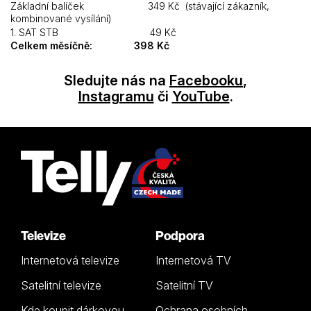
Základní balíček 349 Kč (stávající zákazník,
kombinované vysílání)
1. SAT STB 49 Kč
Celkem měsíčně: 398 Kč
Sledujte nás na
Facebooku
,
Instagramu
či
YouTube
.
Televize
Podpora
Internetová televize
Internetová TV
Satelitní televize
Satelitní TV
Kde koupit dárkovou
Ochrana osobních