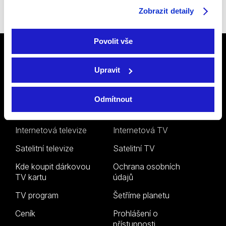
Instagramu
či
YouTube
.
Zobrazit detaily
Povolit vše
Upravit
Odmítnout
Televize
Podpora
Internetová televize
Internetová TV
Satelitní televize
Satelitní TV
Kde koupit dárkovou
Ochrana osobních
TV kartu
údajů
TV program
Šetříme planetu
Ceník
Prohlášení o
přístupnosti