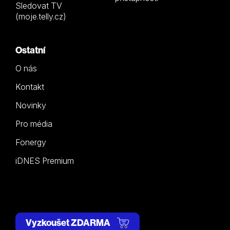
Sledovat TV
(moje.telly.cz)
Ostatní
O nás
Kontakt
Novinky
Pro média
Fonergy
iDNES Premium
Vyzkoušet ZDARMA