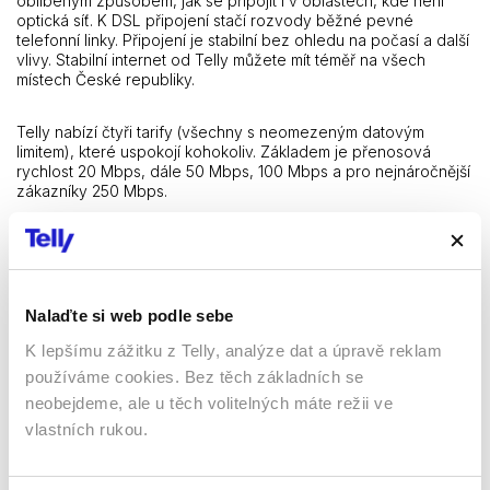
oblíbeným způsobem, jak se připojit i v oblastech, kde není
optická síť. K DSL připojení stačí rozvody běžné pevné
telefonní linky. Připojení je stabilní bez ohledu na počasí a další
vlivy. Stabilní internet od Telly můžete mít téměř na všech
místech České republiky.
Telly nabízí čtyři tarify (všechny s neomezeným datovým
limitem), které uspokojí kohokoliv. Základem je přenosová
rychlost 20 Mbps, dále 50 Mbps, 100 Mbps a pro nejnáročnější
zákazníky 250 Mbps.
Nejoblíbenější tarif DSL 50 přijde na pouhých 280 korun za
měsíc (původní cena 550 Kč), což je na českém trhu
bezkonkurenční nabídka. Také další tarify nabízí Telly za
mimořádně zajímavých cenových podmínek, které v Česku
Nalaďte si web podle sebe
nemají konkurenci. Tarif DSL 100 přijde měsíčně na pouhých
350 korun (původní cena 650 Kč). Nejrychlejší DSL 250 je
K lepšímu zážitku z Telly, analýze dat a úpravě reklam
k dispozici za 600 korun (původní cena 700 Kč).
používáme cookies. Bez těch základních se
neobejdeme, ale u těch volitelných máte režii ve
Všechny podrobnosti k této mimořádné, časově omezené
vlastních rukou.
nabídce najdete zde:
https://telly.cz/internet/internet-dsl-2/
.
Sledujte nás na
Facebooku
,