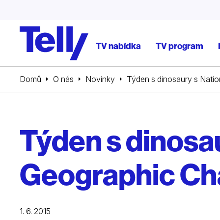
TV nabídka
TV program
Domů
O nás
Novinky
Týden s dinosaury s Nati
Týden s dinosau
Geographic Ch
1. 6. 2015