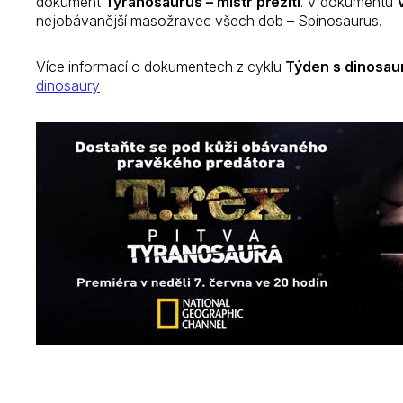
dokument
Tyranosaurus – mistr přežití
. V dokumentu
nejobávanější masožravec všech dob – Spinosaurus.
Více informací o dokumentech z cyklu
Týden s dinosau
dinosaury