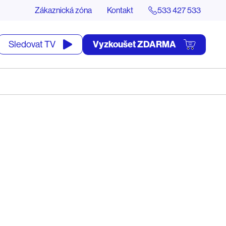
Zákaznická zóna
Kontakt
533 427 533
tevřít
Vyzkoušet ZDARMA
Sledovat TV
yhledávání