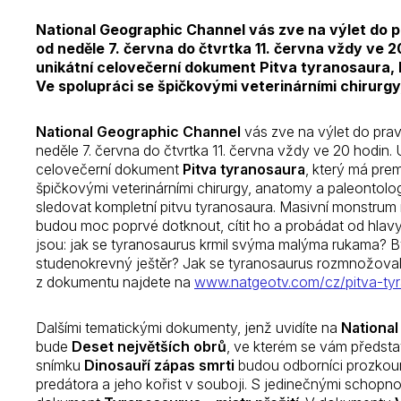
National Geographic Channel vás zve na výlet do p
od neděle 7. června do čtvrtka 11. června vždy ve 
unikátní celovečerní dokument Pitva tyranosaura, k
Ve spolupráci se špičkovými veterinárními chirurg
National Geographic Channel
vás zve na výlet do pra
neděle 7. června do čtvrtka 11. června vždy ve 20 hodin
celovečerní dokument
Pitva tyranosaura
, který má pre
špičkovými veterinárními chirurgy, anatomy a paleontolo
sledovat kompletní pitvu tyranosaura. Masivní monstrum 
budou moc poprvé dotknout, cítit ho a probádat od hlavy
jsou: jak se tyranosaurus krmil svýma malýma rukama? 
studenokrevný ještěr? Jak se tyranosaurus rozmnožoval?
z dokumentu najdete na
www.natgeotv.com/cz/pitva-ty
Dalšími tematickými dokumenty, jenž uvidíte na
Nationa
bude
Deset největších obrů
, ve kterém se vám
předsta
snímku
Dinosauří zápas smrti
budou odborníci prozkou
predátora a jeho kořist v souboji. S jedinečnými schop