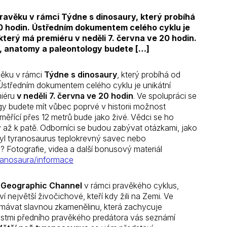
ravěku v rámci Týdne s dinosaury, který probíhá
20 hodin. Ústředním dokumentem celého cyklu je
terý má premiéru v neděli 7. června ve 20 hodin.
y, anatomy a paleontology budete […]
věku v rámci
Týdne s dinosaury
, který probíhá od
. Ústředním dokumentem celého cyklu je unikátní
miéru
v neděli 7. června ve 20 hodin
. Ve spolupráci se
gy budete mít vůbec poprvé v historii možnost
měřící přes 12 metrů bude jako živé. Vědci se ho
 až k patě. Odborníci se budou zabývat otázkami, jako
Byl tyranosaurus teplokrevný savec nebo
 Fotografie, videa a další bonusový materiál
ranosaura/informace
l Geographic Channel
v rámci pravěkého cyklus,
ví
největší živočichové, kteří kdy žili na Zemi. Ve
mávat slavnou zkamenělinu, která zachycuje
nostmi předního pravěkého predátora vás seznámí