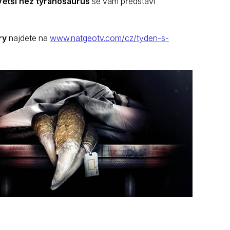
Větší než tyranosaurus
se vám představí
ry
najdete na
www.natgeotv.com/cz/tyden-s-