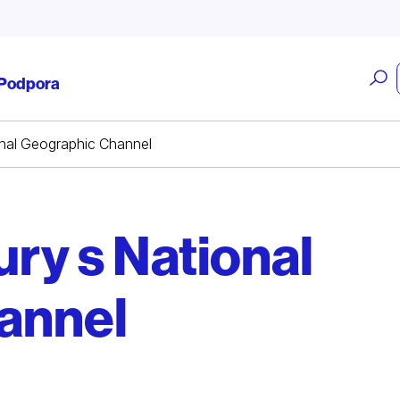
O
Podpora
v
onal Geographic Channel
ry s National
annel