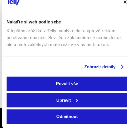
Leoš
Miroslav
Slavice
Havířov
Herálecký
Böhm
Nalaďte si web podle sebe
Jan
Josef
Hrádek
Krhanice
Chuděj
Podroužek
K lepšímu zážitku z Telly, analýze dat a úpravě reklam
používáme cookies. Bez těch základních se neobejdeme,
Michal
Jaroslava
Valy
Šumperk
Mládek
Zemanová
ale u těch volitelných máte režii ve vlastních rukou.
Zobrazit detaily
Povolit vše
Sledujte nás na
Facebooku
,
Instagramu
či
YouTube
.
Upravit
Odmítnout