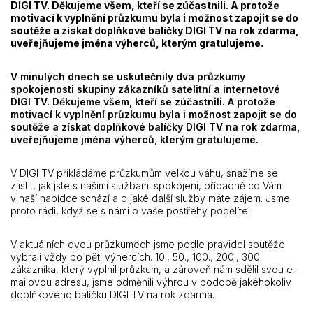
DIGI TV. Děkujeme všem, kteří se zúčastnili. A protože
motivací k vyplnění průzkumu byla i možnost zapojit se do
soutěže a získat doplňkové balíčky DIGI TV na rok zdarma,
uveřejňujeme jména výherců, kterým gratulujeme.
V minulých dnech se uskutečnily dva průzkumy
spokojenosti skupiny zákazníků satelitní a internetové
DIGI TV. Děkujeme všem, kteří se zúčastnili. A protože
motivací k vyplnění průzkumu byla i možnost zapojit se do
soutěže a získat doplňkové balíčky DIGI TV na rok zdarma,
uveřejňujeme jména výherců, kterým gratulujeme.
V DIGI TV přikládáme průzkumům velkou váhu, snažíme se
zjistit, jak jste s našimi službami spokojeni, případně co Vám
v naší nabídce schází a o jaké další služby máte zájem. Jsme
proto rádi, když se s námi o vaše postřehy podělíte.
V aktuálních dvou průzkumech jsme podle pravidel soutěže
vybrali vždy po pěti výhercích. 10., 50., 100., 200., 300.
zákazníka, který vyplnil průzkum, a zároveň nám sdělil svou e-
mailovou adresu, jsme odměnili výhrou v podobě jakéhokoliv
doplňkového balíčku DIGI TV na rok zdarma.