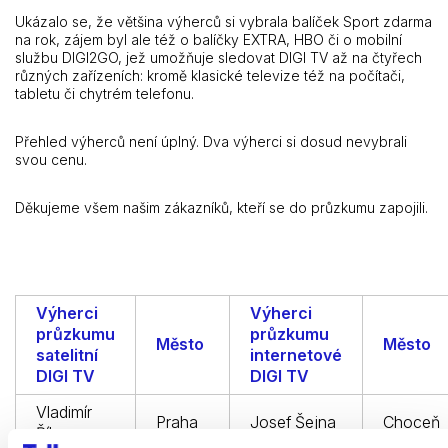
Ukázalo se, že většina výherců si vybrala balíček Sport zdarma
na rok, zájem byl ale též o balíčky EXTRA, HBO či o mobilní
službu DIGI2GO, jež umožňuje sledovat DIGI TV až na čtyřech
různých zařízeních: kromě klasické televize též na počítači,
tabletu či chytrém telefonu.
Přehled výherců není úplný. Dva výherci si dosud nevybrali
svou cenu.
Děkujeme všem našim zákazníků, kteří se do průzkumu zapojili.
Výherci
Výherci
průzkumu
průzkumu
Město
Město
satelitní
internetové
DIGI TV
DIGI TV
Vladimír
Praha
Josef Šejna
Choceň
Říha