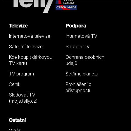
Televize
Podpora
Internetová televize
Internetová TV
Satelitní televize
Satelitní TV
Kde koupit dárkovou
Ochrana osobních
TV kartu
údajů
TV program
Šetříme planetu
Ceník
Prohlášení o
přístupnosti
Sledovat TV
(moje.telly.cz)
Ostatní
O nás