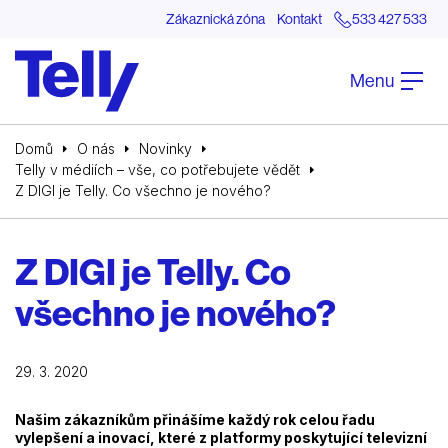
Zákaznická zóna
Kontakt
533 427 533
Menu
Domů
O nás
Novinky
Telly v médiích – vše, co potřebujete vědět
Z DIGI je Telly. Co všechno je nového?
Z DIGI je Telly. Co
všechno je nového?
29. 3. 2020
Našim zákazníkům přinášíme každý rok celou řadu
vylepšení a inovací, které z platformy poskytující televizní