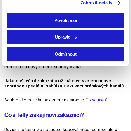
Zobrazit detaily
Automaticky získáte vylepšenou a svěžejší verzi aplikace Telly.
Pokud ale nebudete chtít jeden z nových balíčku, sami vám ho
Povolit vše
nepřepneme. Zůstane vám ten, na který jste zvyklí.
Kdybyste si některý z nových balíčků objednat chtěli, a
Upravit
nezáleží na tom, jestli to bude Malý, Střední nebo Velký,
získáte naši kompletní nabídku všech televizních programů na
3 měsíce bez dalšího příplatku.
Odmítnout
Přechod na nový balíček se tedy vyplatí.
Jako naši věrní zákazníci už máte ve své e-mailové
schránce speciální nabídku s aktivací prémiových kanálů.
Souhrn všech změn naleznete na stránce
Co se mění
.
Co s Telly získají noví zákazníci?
Rozumíme tomu, že nechcete kupovat něco, co neznáte a