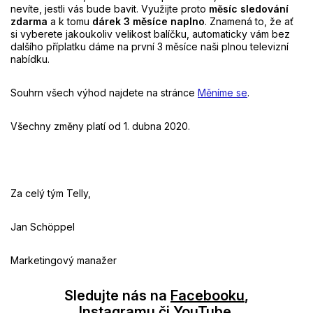
nevíte, jestli vás bude bavit. Využijte proto
měsíc sledování
zdarma
a k tomu
dárek 3 měsíce naplno
. Znamená to, že ať
si vyberete jakoukoliv velikost balíčku, automaticky vám bez
dalšího příplatku dáme na první 3 měsíce naši plnou televizní
nabídku.
Souhrn všech výhod najdete na stránce
Měníme se
.
Všechny změny platí od 1. dubna 2020.
Za celý tým Telly,
Jan Schöppel
Marketingový manažer
Sledujte nás na
Facebooku
,
Instagramu
či
YouTube
.