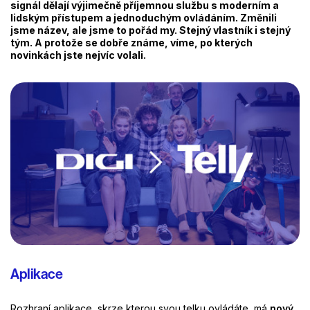
signál dělají výjimečně příjemnou službu s moderním a
lidským přístupem a jednoduchým ovládáním. Změnili
jsme název, ale jsme to pořád my. Stejný vlastník i stejný
tým. A protože se dobře známe, víme, po kterých
novinkách jste nejvíc volali.
Aplikace
Rozhraní aplikace, skrze kterou svou telku ovládáte, má
nový