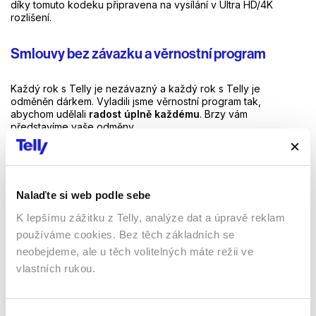
díky tomuto kodeku připravena na vysílání v Ultra HD/4K
rozlišení.
Smlouvy bez závazku a věrnostní program
Každý rok s Telly je nezávazný a každý rok s Telly je
odměněn dárkem. Vyladili jsme věrnostní program tak,
abychom udělali
radost úplně každému
. Brzy vám
představíme vaše odměny.
Zákaznická péče
Nalaďte si web podle sebe
Nikdo nechce čekat hodinu na přepojení operátora nebo si
povídat s chatboty, proto si zakládáme na tom, aby se
K lepšímu zážitku z Telly, analýze dat a úpravě reklam
každému zákazníkovi dostalo rychlé a odborné péče. Pokud
používáme cookies. Bez těch základních se
si nevíte s čímkoliv rady, koukněte nejdřív na stránku
Podpory
,
kde odpověď na svou otázku nejspíš najdete. A kdyby
neobejdeme, ale u těch volitelných máte režii ve
náhodou ne, obracejte se na nás na naší lince
533 427 533
vlastních rukou.
nebo napište e-mail na
info@telly.cz
.
Co se změní pro stávající zákazníky?