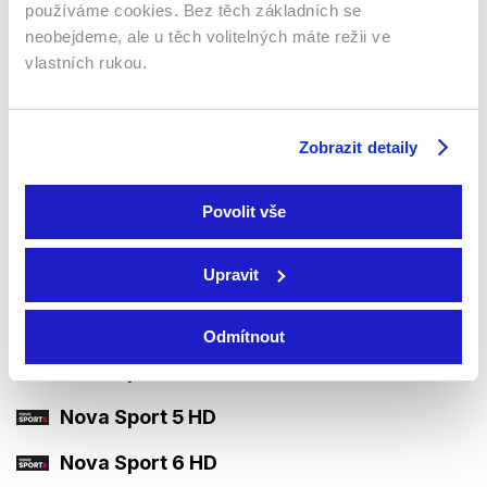
Strike TV HD
používáme cookies. Bez těch základních se
neobejdeme, ale u těch volitelných máte režii ve
ČT sport HD
vlastních rukou.
Premier Sport 1 HD
Premier Sport 2 HD
Zobrazit detaily
Premier Sport 3 HD
Povolit vše
Nova Sport 1 HD
Upravit
Nova Sport 2 HD
Nova Sport 3 HD
Odmítnout
Nova Sport 4 HD
Nova Sport 5 HD
Nova Sport 6 HD