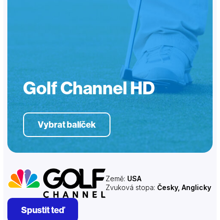
Golf Channel HD
Vybrat balíček
Země:
USA
Zvuková stopa:
Česky, Anglicky
Spustit teď