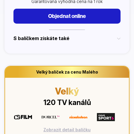
Garantovaná výhodná cena na 1 rok
Objednat online
S balíčkem získáte také
Velký balíček za cenu Malého
Velký
120 TV kanálů
Zobrazit detail balíčku