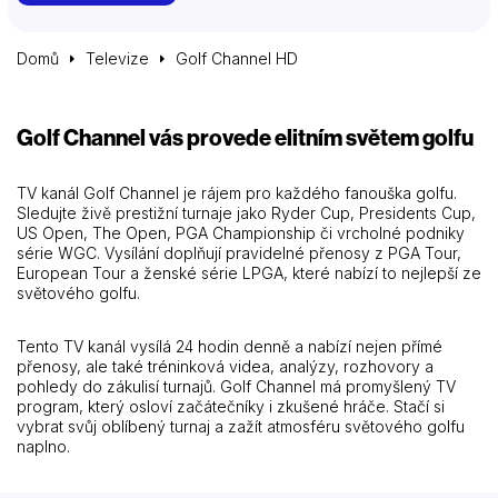
Domů
Televize
Golf Channel HD
Golf Channel vás provede elitním světem golfu
TV kanál Golf Channel je rájem pro každého fanouška golfu.
Sledujte živě prestižní turnaje jako Ryder Cup, Presidents Cup,
US Open, The Open, PGA Championship či vrcholné podniky
série WGC. Vysílání doplňují pravidelné přenosy z PGA Tour,
European Tour a ženské série LPGA, které nabízí to nejlepší ze
světového golfu.
Tento TV kanál vysílá 24 hodin denně a nabízí nejen přímé
přenosy, ale také tréninková videa, analýzy, rozhovory a
pohledy do zákulisí turnajů. Golf Channel má promyšlený TV
program, který osloví začátečníky i zkušené hráče. Stačí si
vybrat svůj oblíbený turnaj a zažít atmosféru světového golfu
naplno.