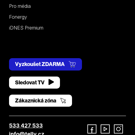
Pro média
Fonergy
iDNES Premium
Vyzkoušet ZDARMA
Sledovat TV
Zákaznická zóna
533 427 533
info@telly.cz