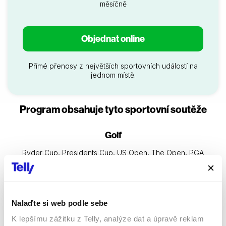
měsíčně
Objednat online
Přímé přenosy z největších sportovních událostí na
jednom místě.
Program obsahuje tyto sportovní soutěže
Golf
Ryder Cup, Presidents Cup, US Open, The Open, PGA
Championship, WGC, European Tour, LPGA
Další sportovní kanály
Nalaďte si web podle sebe
K lepšímu zážitku z Telly, analýze dat a úpravě reklam