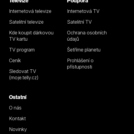
Televize
Podpora
Internetová televize
Internetová TV
Satelitní televize
Satelitní TV
Kde koupit dárkovou
Ochrana osobních
TV kartu
údajů
TV program
Šetříme planetu
Ceník
Prohlášení o
přístupnosti
Sledovat TV
(moje.telly.cz)
Ostatní
O nás
Kontakt
Novinky