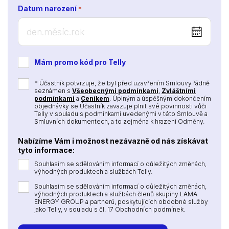
Datum narození
*
DD
dot
MM
Mám promo kód pro Telly
dot
YYYY
*
* Účastník potvrzuje, že byl před uzavřením Smlouvy řádně
seznámen s
Všeobecnými podmínkami
,
Zvláštními
podmínkami
a
Ceníkem
. Úplným a úspěšným dokončením
objednávky se Účastník zavazuje plnit své povinnosti vůči
Telly v souladu s podmínkami uvedenými v této Smlouvě a
Smluvních dokumentech, a to zejména k hrazení Odměny.
Nabízíme Vám i možnost nezávazně od nás získávat
tyto informace:
Souhlasím se sdělováním informací o důležitých změnách,
výhodných produktech a službách Telly.
Souhlasím se sdělováním informací o důležitých změnách,
výhodných produktech a službách členů skupiny LAMA
ENERGY GROUP a partnerů, poskytujících obdobné služby
jako Telly, v souladu s čl. 17 Obchodních podmínek.