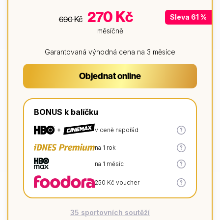
270 Kč
Sleva 61 %
690 Kč
měsíčně
Garantovaná výhodná cena na 3 měsíce
Objednat online
BONUS k balíčku
Více
v ceně napořád
informací
Více
na 1 rok
informací
Více
na 1 měsíc
informací
Více
250 Kč voucher
informací
35 sportovních soutěží