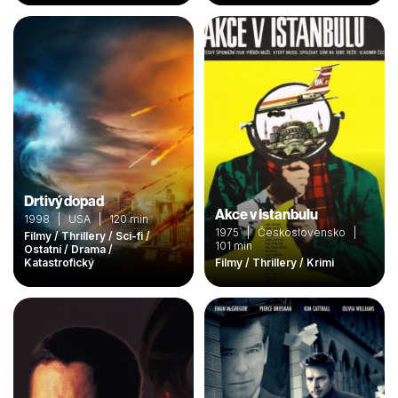
Drtivý dopad
Akce v Istanbulu
1998 | USA | 120 min
1975 | Československo |
Filmy / Thrillery / Sci-fi /
101 min
Ostatní / Drama /
Katastrofický
Filmy / Thrillery / Krimi