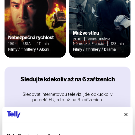
Muž ve stínu
Nebezpečná rychlost
2010 | Velká Británie,
1994 | USA | 111 min
Německo, Francie | 128 min
Filmy / Thrillery / Akční
Filmy / Thrillery / Drama
Sledujte kdekoliv až na 6 zařízeních
Sledovat internetovou televizi jde odkudkoliv
po celé EU, a to až na 6 zařízeních.