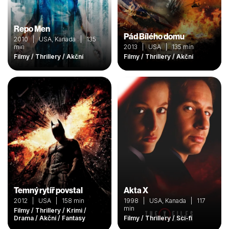
Repo Men
Pád Bílého domu
2010 | USA, Kanada | 135
min
2013 | USA | 135 min
Filmy / Thrillery / Akční
Filmy / Thrillery / Akční
Temný rytíř povstal
Akta X
2012 | USA | 158 min
1998 | USA, Kanada | 117
min
Filmy / Thrillery / Krimi /
Drama / Akční / Fantasy
Filmy / Thrillery / Sci-fi