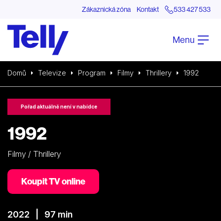
Zákaznická zóna
Kontakt
533 427 533
Menu
Domů
Televize
Program
Filmy
Thrillery
1992
Pořad aktuálně není v nabídce
1992
Filmy / Thrillery
Koupit TV online
2022 | 97 min