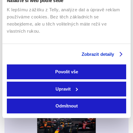
Nalaďte si web podle sebe
K lepšímu zážitku z Telly, analýze dat a úpravě reklam
používáme cookies. Bez těch základních se
neobejdeme, ale u těch volitelných máte režii ve
vlastních rukou.
Smart TV - Android, Google, Samsung, LG, VIDAA
Zobrazit detaily
Povolit vše
Upravit
Mobily a tablety (Android a Apple)
Odmítnout