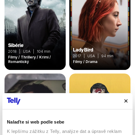
Sibérie
Lady Bird
2018 | USA | 104 min
2017 | USA | 94 min
Filmy / Thrillery / Krimi /
Romantický
Filmy / Drama
Nalaďte si web podle sebe
K lepšímu zážitku z Telly, analýze dat a úpravě reklam