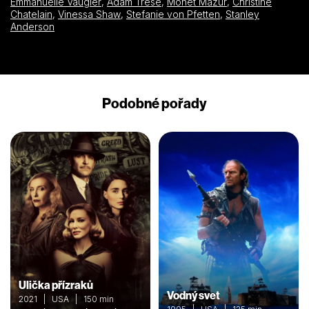
Emmanuelle Vaugier
,
Adam Trese
,
Monet Mazur
,
Christine
Chatelain
,
Vinessa Shaw
,
Stefanie von Pfetten
,
Stanley
Anderson
Podobné pořady
Ulička přízraků
Vodný svet
2021 | USA | 150 min