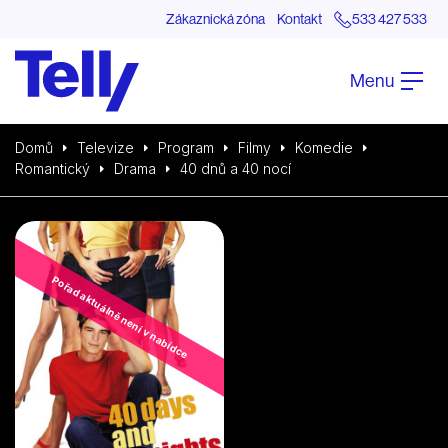
Zákaznická zóna
Kontakt
533 427 533
Menu
Domů
Televize
Program
Filmy
Komedie
Romantický
Drama
40 dnů a 40 nocí
Pořad aktuálně není v nabídce