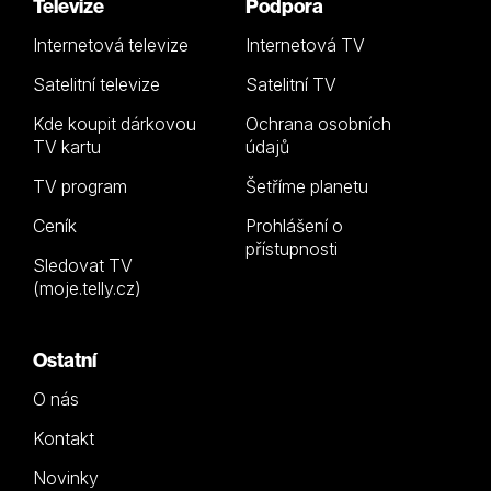
Televize
Podpora
Internetová televize
Internetová TV
Satelitní televize
Satelitní TV
Kde koupit dárkovou
Ochrana osobních
TV kartu
údajů
TV program
Šetříme planetu
Ceník
Prohlášení o
přístupnosti
Sledovat TV
(moje.telly.cz)
Ostatní
O nás
Kontakt
Novinky