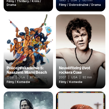
1995 | USA | 135 min
Filmy / Thrillery / Krimi /
Drama
Filmy / Dobrodružné / Drama
Policejní akademie 5:
Neuvěřitelný život
Nasazení: Miami Beach
rockera Coxe
1988 | USA | 87 min
2007 | USA | 92 min
Filmy / Komedie
Filmy / Komedie