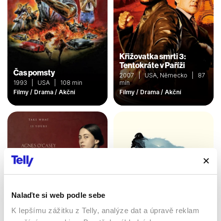
Křižovatka smrti 3:
Tentokráte v Paříži
Čas pomsty
2007 | USA, Německo | 87
1993 | USA | 108 min
min
Filmy / Drama / Akční
Filmy / Drama / Akční
Nalaďte si web podle sebe
K lepšímu zážitku z Telly, analýze dat a úpravě reklam
REVENANT