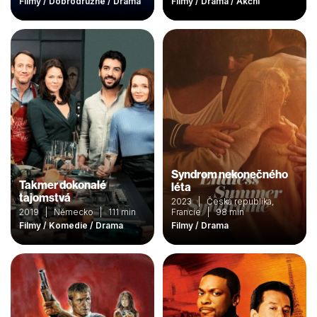
Filmy / Dobrodružné / Drama
Filmy / Drama / Akční
Syndrom nekonečného
Takmer dokonalé
léta
tajomstvá
2023 | Česká republika,
2019 | Německo | 111 min
Francie | 98 min
Filmy / Komedie / Drama
Filmy / Drama