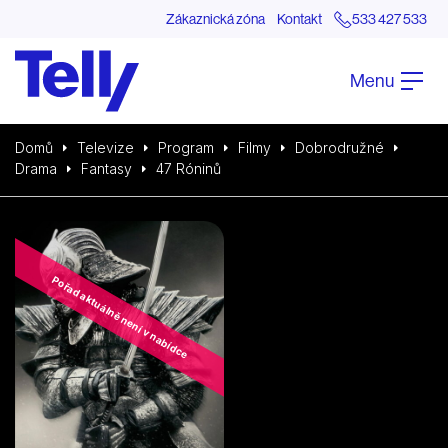
Zákaznická zóna
Kontakt
533 427 533
Menu
Domů
Televize
Program
Filmy
Dobrodružné
Drama
Fantasy
47 Róninů
Pořad aktuálně není v nabídce