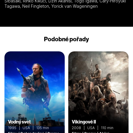
Šibasaki, Rinko Kikuči, Džin Akaniši, Togo Igawa, Cary-Hiroyuki
Tagawa, Neil Fingleton, Yorick van Wageningen
Podobné pořady
Vodný svet
Vikingové II
1995 | USA | 135 min
2008 | USA | 110 min