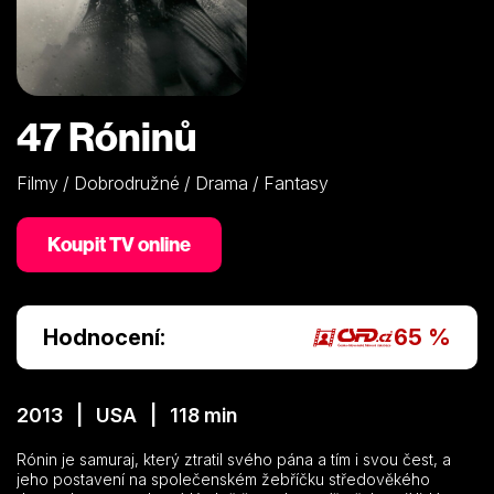
47 Róninů
Filmy / Dobrodružné / Drama / Fantasy
Koupit TV online
Hodnocení:
65 %
2013 | USA | 118 min
Rónin je samuraj, který ztratil svého pána a tím i svou čest, a
jeho postavení na společenském žebříčku středověkého