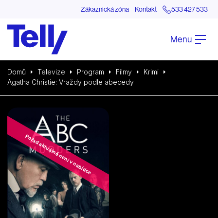
Zákaznická zóna
Kontakt
533 427 533
Menu
Domů
Televize
Program
Filmy
Krimi
Agatha Christie: Vraždy podle abecedy
Pořad aktuálně není v nabídce