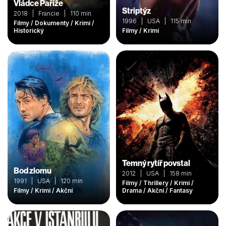
Vládce Paříže
Striptýz
2018 | Francie | 110 min
1996 | USA | 115 min
Filmy / Dokumenty / Krimi /
Historický
Filmy / Krimi
Temný rytíř povstal
Bod zlomu
2012 | USA | 158 min
1991 | USA | 120 min
Filmy / Thrillery / Krimi /
Filmy / Krimi / Akční
Drama / Akční / Fantasy