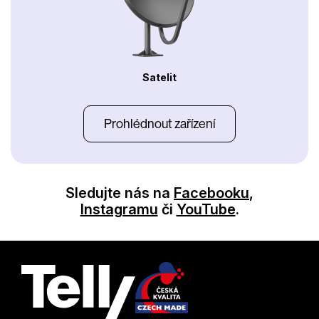
Satelit
Prohlédnout zařízení
Sledujte nás na
Facebooku
,
Instagramu
či
YouTube
.