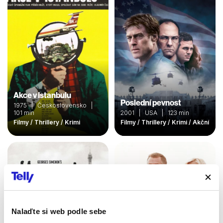
Akce v Istanbulu
Poslední pevnost
1975 | Československo |
101 min
2001 | USA | 123 min
Filmy / Thrillery / Krimi
Filmy / Thrillery / Krimi / Akční
Nalaďte si web podle sebe