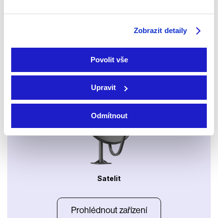
Xbox app
Zobrazit detaily
Povolit vše
Apple TV aplikace
Set-top boxy Arris
Upravit
Odmítnout
Satelit
Prohlédnout zařízení