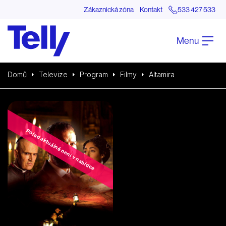
Zákaznická zóna
Kontakt
533 427 533
Menu
Domů
Televize
Program
Filmy
Altamira
Pořad aktuálně není v nabídce