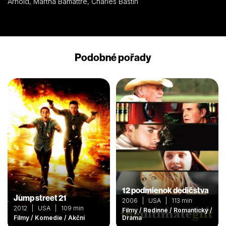
Arnold, Martha Bamattre, Charles Bastin
Podobné pořady
12 podmienok dedičstva
Jump street 21
2006 | USA | 113 min
2012 | USA | 109 min
Filmy / Rodinné / Romantický /
Filmy / Komedie / Akční
Drama