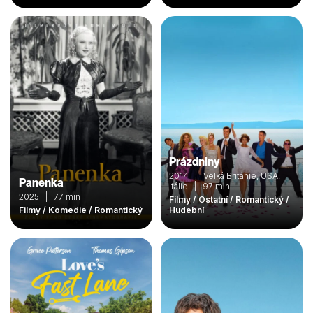
Prázdniny
2014 | Velká Británie, USA,
Panenka
Itálie | 97 min
2025 | 77 min
Filmy / Ostatní / Romantický /
Filmy / Komedie / Romantický
Hudební