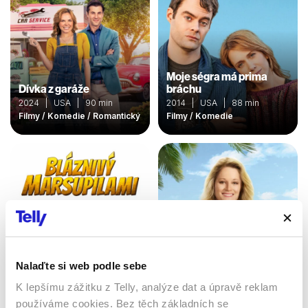
Moje ségra má prima
Dívka z garáže
bráchu
2024 | USA | 90 min
2014 | USA | 88 min
Filmy / Komedie / Romantický
Filmy / Komedie
Nalaďte si web podle sebe
K lepšímu zážitku z Telly, analýze dat a úpravě reklam
Bláznivý Marsupilami
používáme cookies. Bez těch základních se
Znovu zamilovaní