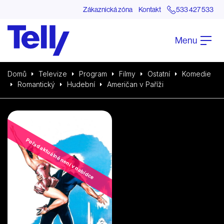
Zákaznická zóna
Kontakt
533 427 533
Menu
Domů
Televize
Program
Filmy
Ostatní
Komedie
Romantický
Hudební
Američan v Paříži
Pořad aktuálně není v nabídce