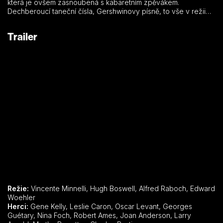
která je ovšem zasnoubená s kabaretním zpěvákem.
Dechberoucí taneční čísla, Gershwinovy písně, to vše v režii
legendárního Vincenta Minnelliho…(oficiální text distributora)
Trailer
Režie:
Vincente Minnelli, Hugh Boswell, Alfred Raboch, Edward
Woehler
Herci:
Gene Kelly, Leslie Caron, Oscar Levant, Georges
Guétary, Nina Foch, Robert Ames, Joan Anderson, Larry