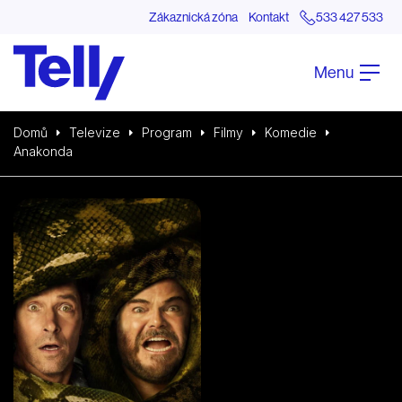
Zákaznická zóna
Kontakt
533 427 533
Menu
Domů
Televize
Program
Filmy
Komedie
Anakonda