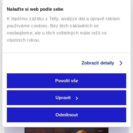
Nalaďte si web podle sebe
K lepšímu zážitku z Telly, analýze dat a úpravě reklam
používáme cookies. Bez těch základních se
neobejdeme, ale u těch volitelných máte režii ve
vlastních rukou.
Náhodný milionář
Když se zamiluje mrzout
2002 | USA | 96 min
2024 | Finsko | 97 min
Zobrazit detaily
Filmy / Komedie
Filmy / Komedie / Drama
Povolit vše
Sledujte kdekoliv až na 6 zařízeních
Upravit
Sledovat internetovou televizi jde odkudkoliv
Odmítnout
po celé EU, a to až na 6 zařízeních.