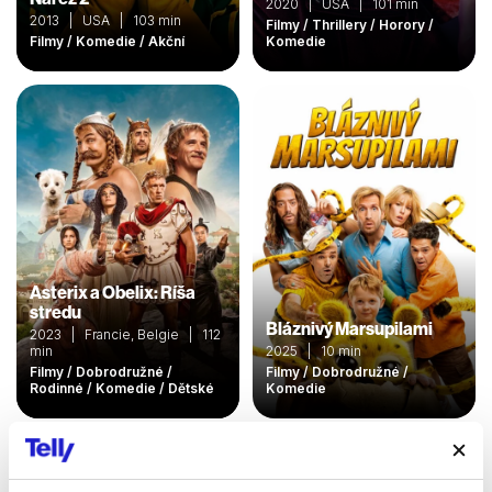
2020 | USA | 101 min
2013 | USA | 103 min
Filmy / Thrillery / Horory /
Filmy / Komedie / Akční
Komedie
Asterix a Obelix: Ríša
stredu
Bláznivý Marsupilami
2023 | Francie, Belgie | 112
min
2025 | 10 min
Filmy / Dobrodružné /
Filmy / Dobrodružné /
Rodinné / Komedie / Dětské
Komedie