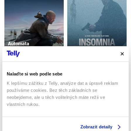
Automata
Insomnie
2014 | USA, Bulharsko,
Kanada | 109 min
2002 | USA | 114 min
Filmy / Thrillery / Sci-fi /
Filmy / Thrillery / Krimi /
Drama
Drama
Nalaďte si web podle sebe
K lepšímu zážitku z Telly, analýze dat a úpravě reklam
používáme cookies. Bez těch základních se
Sledujte kdekoliv až na 6 zařízeních
neobejdeme, ale u těch volitelných máte režii ve
vlastních rukou.
Sledovat internetovou televizi jde odkudkoliv
po celé EU, a to až na 6 zařízeních.
Zobrazit detaily