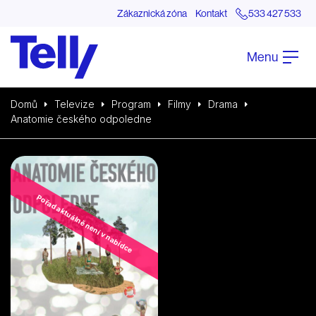
Zákaznická zóna
Kontakt
533 427 533
Menu
Domů
Televize
Program
Filmy
Drama
Anatomie českého odpoledne
Pořad aktuálně není v nabídce