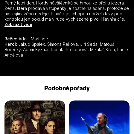
Parný letní den. Hordy návštěvníků se hrnou ke břehu jezera.
Žena, která prodává vstupenky je špatně naladěná, protože se
nic zajímavého neděje. Plavčík je schopen udržet davy pod
kontrolou jen pokud má v ruce vychlazené pivo. Hlavním cílem
většiny návštěvníků je najít nejlepší místo pro svůj ručník.
Zobrazit více
Odpoledne jako každé jiné je brzy narušeno ženou, která
hledá své dvě děti. Nikdo ji však nebere vážně, děti se ztrácí a
Režie:
Adam Martinec
zase nachází, všechno bude v pořádku…
Herci:
Jakub Špalek, Simona Peková, Jiří Šeda, Matouš
Borecký, Adam Kyznar, Renata Prokopová, Mikuláš Křen, Lucie
Andělová
Podobné pořady