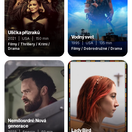
Ulička přízraků
Vodný svet
2021 | USA | 150 min
1995 | USA | 135 min
Filmy / Thrillery / Krimi /
Drama
Filmy / Dobrodružné / Drama
Nemilosrdní: Nová
generace
Lady Bird
2023 | Francie | 93 min