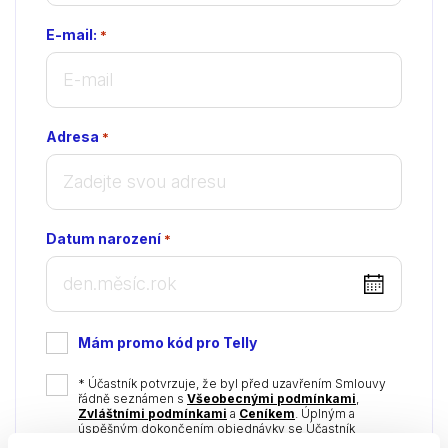
E-mail:
*
Adresa
*
Datum narození
*
DD
dot
MM
Mám promo kód pro Telly
dot
YYYY
*
* Účastník potvrzuje, že byl před uzavřením Smlouvy
řádně seznámen s
Všeobecnými podmínkami
,
Zvláštními podmínkami
a
Ceníkem
. Úplným a
úspěšným dokončením objednávky se Účastník
zavazuje plnit své povinnosti vůči Telly v souladu s