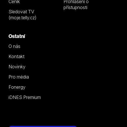
Ceník
Prohlášení o
přístupnosti
Sledovat TV
(moje.telly.cz)
Ostatní
O nás
Kontakt
Novinky
Pro média
Fonergy
iDNES Premium