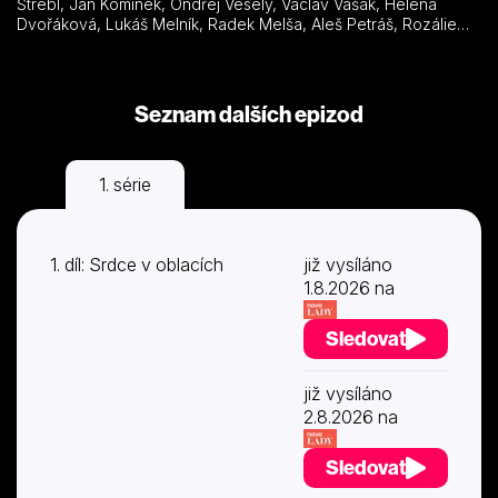
Štrébl, Jan Komínek, Ondřej Veselý, Václav Vašák, Helena
Dvořáková, Lukáš Melník, Radek Melša, Aleš Petráš, Rozálie
Havelková
Seznam dalších epizod
1. série
1. díl: Srdce v oblacích
již vysíláno
1.8.2026 na
Sledovat
již vysíláno
2.8.2026 na
Sledovat