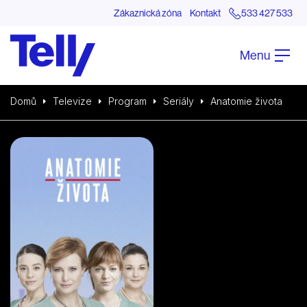
Zákaznická zóna
Kontakt
533 427 533
Menu
Domů
Televize
Program
Seriály
Anatomie života