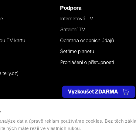
Podpora
ze
Internetová TV
Satelitní TV
ou TV kartu
Ochrana osobních údajů
Šetříme planetu
Prohlášení o přístupnosti
telly.cz)
Vyzkoušet ZDARMA
e
 | Všechna práva vyhrazena. |
Nastavení cookies
, analýze dat a úpravě reklam používáme cookies. Bez těch zákl
itelných máte režii ve vlastních rukou.