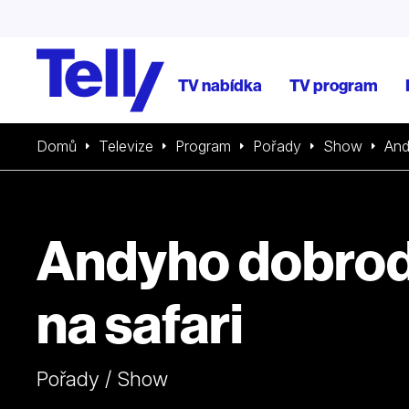
TV nabídka
TV program
Domů
Televize
Program
Pořady
Show
And
Andyho dobrod
na safari
Pořady / Show