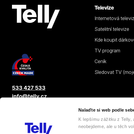
Televize
Internetová televi
Satelitní televize
Kde koupit dárkov
TV program
Ceník
Sledovat TV (moje.
533 427 533
info@telly.cz
Nalaďte si web podle seb
© 2026 |
Telly s.r.o.
, člen skupiny LAMA ENERGY GROUP
K lepšímu zážitku z Telly
neobejdeme, ale u těch vol