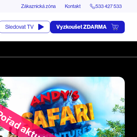
Zákaznická zóna
Kontakt
533 427 533
tevřít
Vyzkoušet ZDARMA
Sledovat TV
yhledávání