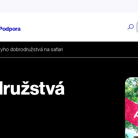
O
Podpora
v
yho dobrodružstvá na safari
ružstvá