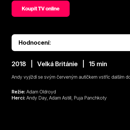
Koupit TV online
Hodnocení:
2018 | Velká Británie | 15 min
Andy vyjíždí se svým červeným autíčkem vstříc dalším do
Režie:
Adam Oldroyd
Herci:
Andy Day, Adam Astill, Puja Panchkoty