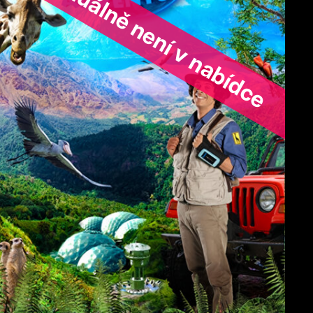
ořad aktuálně není v nabídce