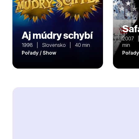
Saf
Aj múdry schybí
2007 |
1998 | Slovensko | 40 min
min
Pořady / Show
Pořady