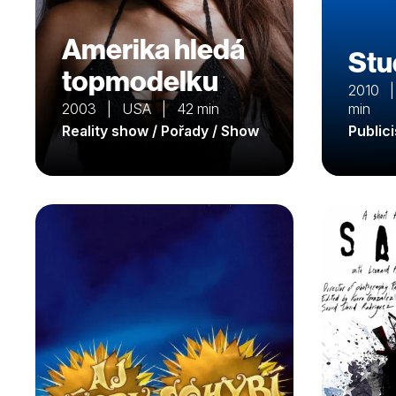
Amerika hledá
Stu
topmodelku
2010 |
2003 | USA | 42 min
min
Reality show / Pořady / Show
Public