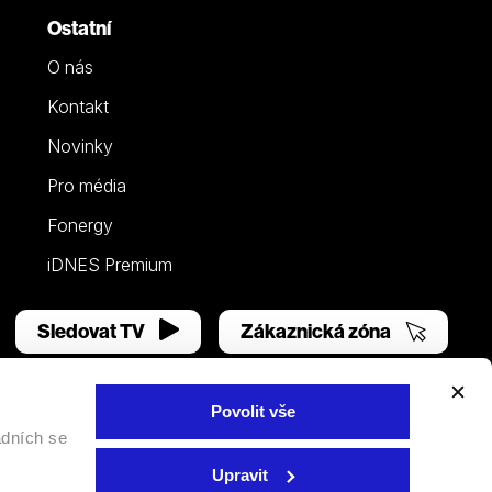
Ostatní
O nás
Kontakt
Novinky
Pro média
Fonergy
iDNES Premium
Sledovat TV
Zákaznická zóna
Povolit vše
adních se
Facebook
YouTube
Instagram
Upravit