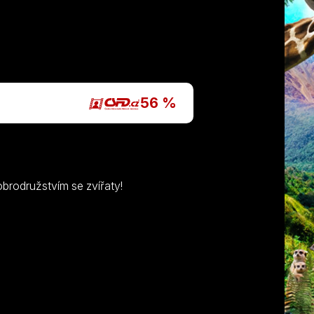
P
56 %
brodružstvím se zvířaty!