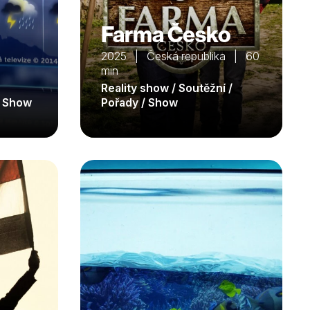
Farma Česko
2025 | Česká republika | 60
min
Reality show / Soutěžní /
/ Show
Pořady / Show