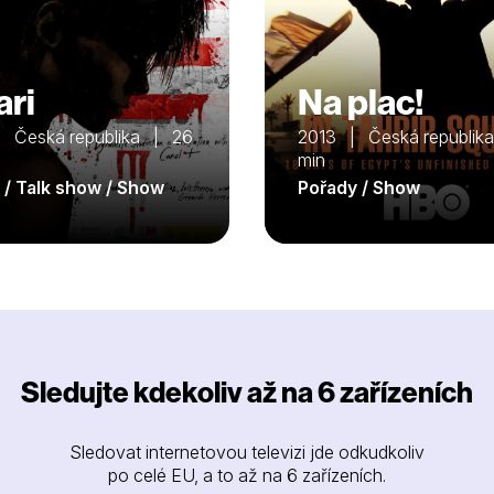
ari
Na plac!
 Česká republika | 26
2013 | Česká republik
min
 / Talk show / Show
Pořady / Show
Sledujte kdekoliv až na 6 zařízeních
Sledovat internetovou televizi jde odkudkoliv
po celé EU, a to až na 6 zařízeních.