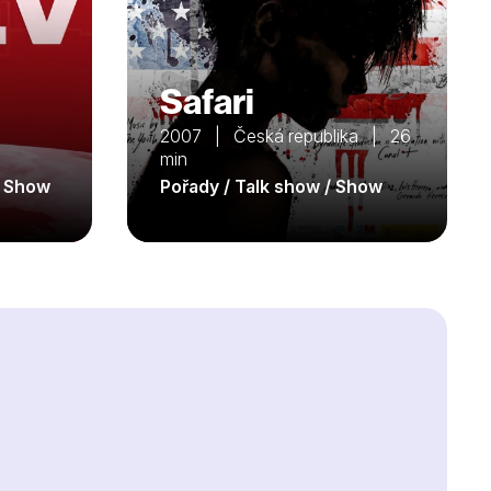
Safari
2007 | Česká republika | 26
min
/ Show
Pořady / Talk show / Show