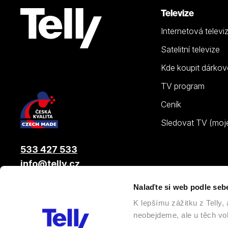
Televize
Internetová televi
Satelitní televize
Kde koupit dárkov
TV program
Ceník
Sledovat TV (moje.
533 427 533
info@telly.cz
Nalaďte si web podle seb
© 2026 |
Telly s.r.o.
, člen skupiny LAMA ENERGY GROUP
K lepšímu zážitku z Telly
neobejdeme, ale u těch vol