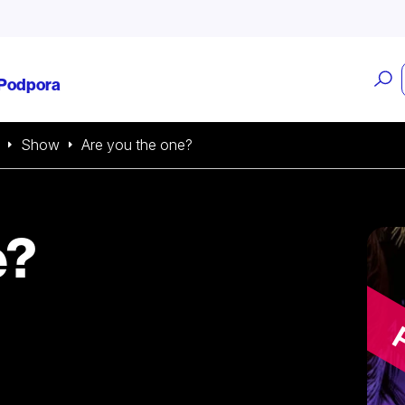
O
Podpora
v
Show
Are you the one?
e?