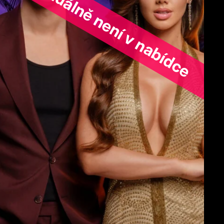
ořad aktuálně není v nabídce