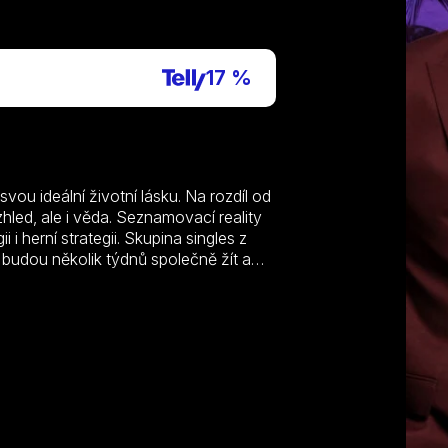
P
17 %
u ideální životní lásku. Na rozdíl od
ed, ale i věda. Seznamovací reality
 herní strategii. Skupina singles z
 budou několik týdnů společně žít a
ždému účastníkovi byl totiž na základě
tita však zůstává skryta. Úkolem
o finále sestavit všechny perfektní
u rozdělí. Natáčení probíhá v luxusní
romantickou historii. V minulosti
s nabízí ideální prostředí pro vznik