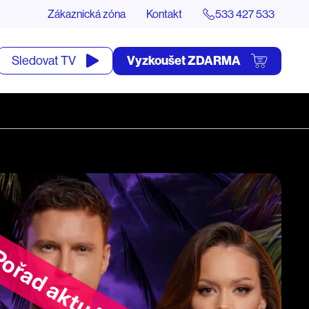
Zákaznická zóna
Kontakt
533 427 533
tevřít
Vyzkoušet ZDARMA
Sledovat TV
yhledávání