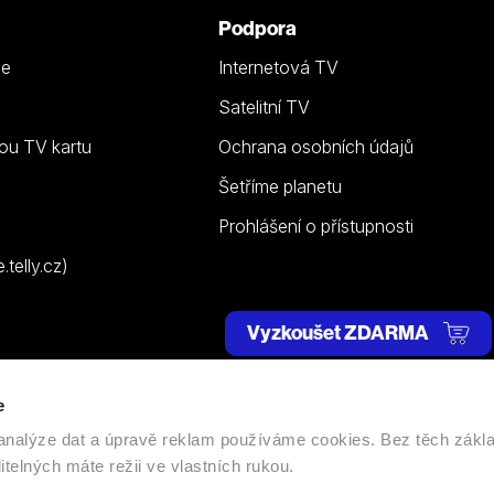
Podpora
ze
Internetová TV
Satelitní TV
ou TV kartu
Ochrana osobních údajů
Šetříme planetu
Prohlášení o přístupnosti
telly.cz)
Vyzkoušet ZDARMA
e
 | Všechna práva vyhrazena. |
Nastavení cookies
, analýze dat a úpravě reklam používáme cookies. Bez těch zákl
itelných máte režii ve vlastních rukou.