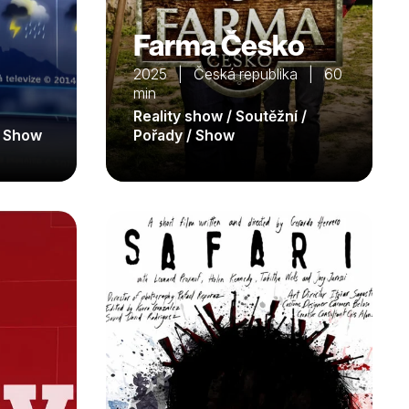
Farma Česko
2025 | Česká republika | 60
min
Reality show / Soutěžní /
/ Show
Pořady / Show