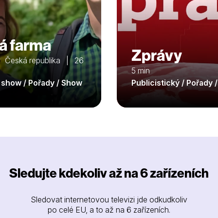
á farma
Zprávy
 Česká republika | 26
5 min
y show / Pořady / Show
Publicistický / Pořady 
Sledujte kdekoliv až na 6 zařízeních
Sledovat internetovou televizi jde odkudkoliv
po celé EU, a to až na 6 zařízeních.