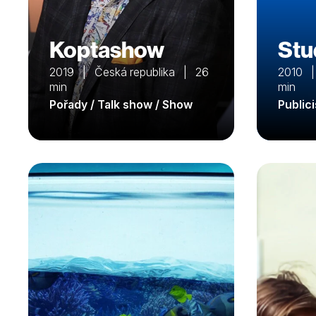
Koptashow
Stu
2019 | Česká republika | 26
2010 |
min
min
Pořady / Talk show / Show
Public