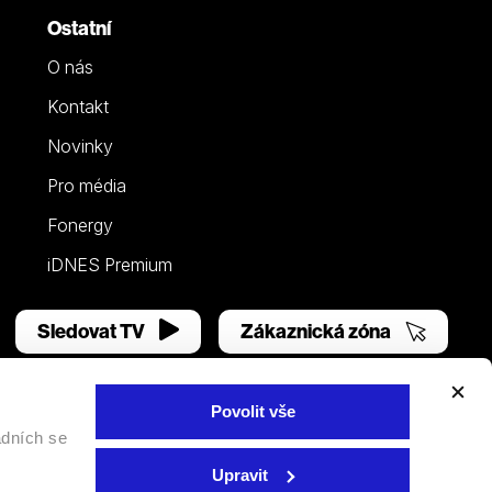
Ostatní
O nás
Kontakt
Novinky
Pro média
Fonergy
iDNES Premium
Sledovat TV
Zákaznická zóna
Povolit vše
adních se
Facebook
YouTube
Instagram
Upravit