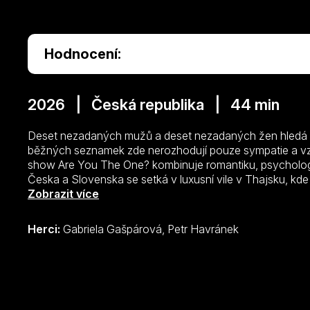
Hodnocení:
2026 | Česká republika | 44 min
Deset nezadaných mužů a deset nezadaných žen hledá svo
běžných seznamek zde nerozhodují pouze sympatie a vzhl
show Are You The One? kombinuje romantiku, psychologii i
Česka a Slovenska se setká v luxusní vile v Thajsku, kde
postupně odhalovat, kdo je jejich perfektní protějšek. Ka
Zobrazit více
odborné analýzy předem určen ideální partner. Jeho iden
soutěžících je tyto dvojice odhalit. Pokud se jim podaří d
Herci:
Gabriela Gašpárová, Petr Havránek
páry, čeká je lákavá finanční odměna, kterou si mezi sebo
vile s výhledem na moře v Thajsku, která má sama o sobě 
sloužila jako soukromé hnízdečko pro zamilovaný pár. Dne
nových vztahů, emocí i nečekaných zvratů.