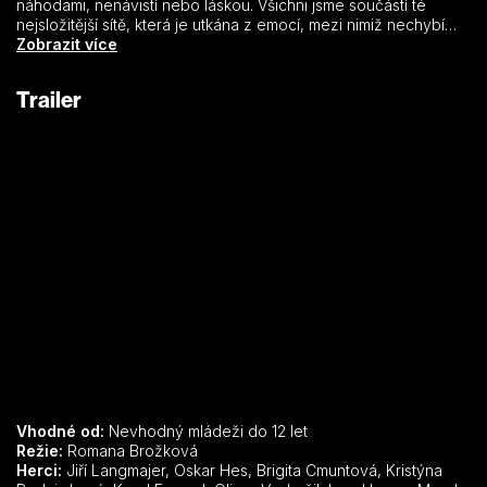
náhodami, nenávistí nebo láskou. Všichni jsme součástí té
nejsložitější sítě, která je utkána z emocí, mezi nimiž nechybí
humor, ironie, bolest, napětí a pochopitelně i láska a vášeň.
Zobrazit více
Bábovky mapují současné partnerské i rodinné vztahy, ukazují
zábavné a trefné situace z každodenního života, které zná
Trailer
každý z nás.
Vhodné od:
Nevhodný mládeži do 12 let
Režie:
Romana Brožková
Herci:
Jiří Langmajer, Oskar Hes, Brigita Cmuntová, Kristýna