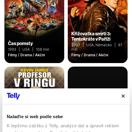
Křižovatka smrti 3:
Tentokráte v Paříži
Čas pomsty
2007 | USA, Německo | 87
1993 | USA | 108 min
min
Filmy / Drama / Akční
Filmy / Drama / Akční
Nalaďte si web podle sebe
K lepšímu zážitku z Telly, analýze dat a úpravě reklam