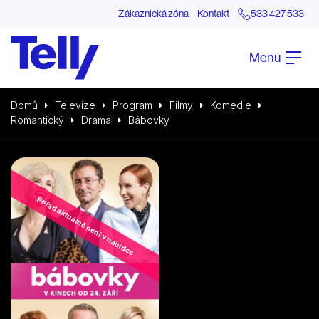
Zákaznická zóna
Kontakt
533 427 533
Menu
Domů
Televize
Program
Filmy
Komedie
Romantický
Drama
Bábovky
Pořad aktuálně není v nabídce