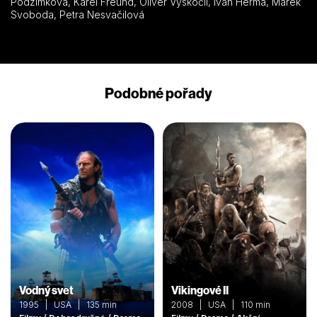
Podzimková, Karel Freund, Oliver Vyskočil, Ivan Herma, Marek
Svoboda, Petra Nesvačilová
Podobné pořady
Vodný svet
Vikingové II
1995 | USA | 135 min
2008 | USA | 110 min