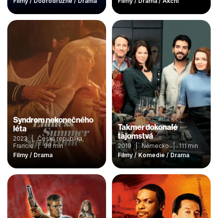
Filmy / Dobrodružné / Drama
Filmy / Drama / Akční
Syndrom nekonečného
Takmer dokonalé
léta
tajomstvá
2023 | Česká republika,
Francie | 98 min
2019 | Německo | 111 min
Filmy / Drama
Filmy / Komedie / Drama