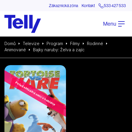
Zákaznická zóna
Kontakt
533 427 533
Menu
Domů
Televize
Program
Filmy
Rodinné
Animované
Bajky naruby: Želva a zajíc
Pořad aktuálně není v nabídce