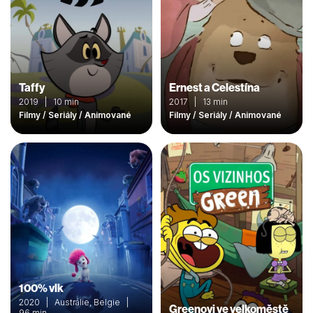
Taffy
Ernest a Celestína
2019 | 10 min
2017 | 13 min
Filmy / Seriály / Animované
Filmy / Seriály / Animované
100% vlk
2020 | Austrálie, Belgie |
Greenovi ve velkoměstě
96 min