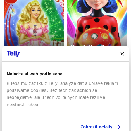
Kouzelná beruška a
Barbie v Louskáčku
černý kocour
2001 | 84 min
2015 | 25 min
Filmy / Animované
Filmy / Seriály / Animované
Nalaďte si web podle sebe
K lepšímu zážitku z Telly, analýze dat a úpravě reklam
používáme cookies. Bez těch základních se
Sledujte kdekoliv až na 6 zařízeních
neobejdeme, ale u těch volitelných máte režii ve
vlastních rukou.
Sledovat internetovou televizi jde odkudkoliv
po celé EU, a to až na 6 zařízeních.
Zobrazit detaily