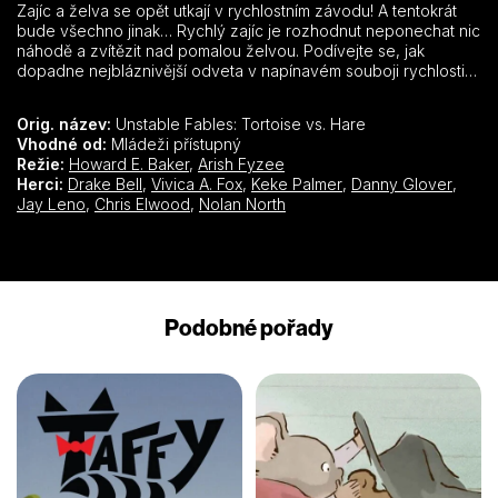
Zajíc a želva se opět utkají v rychlostním závodu! A tentokrát
bude všechno jinak… Rychlý zajíc je rozhodnut neponechat nic
náhodě a zvítězit nad pomalou želvou. Podívejte se, jak
dopadne nejbláznivější odveta v napínavém souboji rychlosti a
důvtipu.
Orig. název:
Unstable Fables: Tortoise vs. Hare
Vhodné od:
Mládeži přístupný
Režie:
Howard E. Baker
,
Arish Fyzee
Herci:
Drake Bell
,
Vivica A. Fox
,
Keke Palmer
,
Danny Glover
,
Jay Leno
,
Chris Elwood
,
Nolan North
Podobné pořady