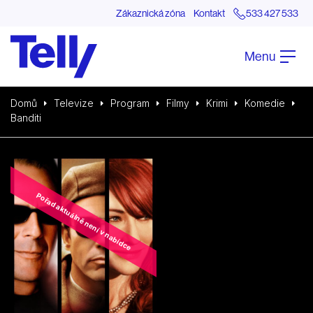
Zákaznická zóna
Kontakt
533 427 533
Menu
Domů
Televize
Program
Filmy
Krimi
Komedie
Banditi
Pořad aktuálně není v nabídce