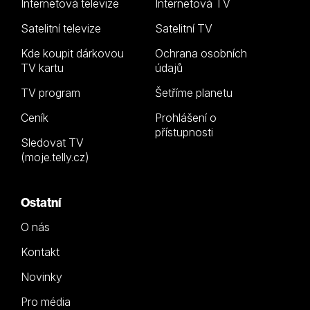
Internetová televize
Internetová TV
Satelitní televize
Satelitní TV
Kde koupit dárkovou
Ochrana osobních
TV kartu
údajů
TV program
Šetříme planetu
Ceník
Prohlášení o
přístupnosti
Sledovat TV
(moje.telly.cz)
Ostatní
O nás
Kontakt
Novinky
Pro média