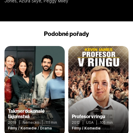
Jones, Azura Skye, Peggy Miley
Podobné pořady
Takmer dokonalé
tajomstvá
Profesor v ringu
2019 | Německo | 111 min
2012 | USA | 105 min
Filmy / Komedie / Drama
Filmy / Komedie