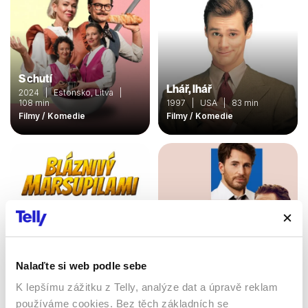
S chutí
Lhář, lhář
2024 | Estonsko, Litva |
108 min
1997 | USA | 83 min
Filmy / Komedie
Filmy / Komedie
Nalaďte si web podle sebe
K lepšímu zážitku z Telly, analýze dat a úpravě reklam
Bláznivý Marsupilami
používáme cookies. Bez těch základních se
Dokonalá shoda