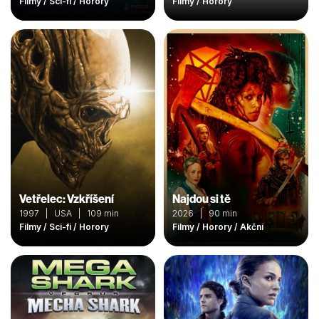
Filmy / Sci-fi / Horory
Filmy / Horory
Vetřelec: Vzkříšení
Najdou si tě
1997 | USA | 109 min
2026 | 90 min
Filmy / Sci-fi / Horory
Filmy / Horory / Akční