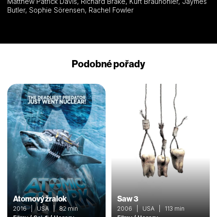
Matthew Patrick Davis, Richard Brake, Kurt Braunohler, Jaymes
Butler, Sophie Sörensen, Rachel Fowler
Podobné pořady
Atomový žralok
Saw 3
2016 | USA | 82 min
2006 | USA | 113 min