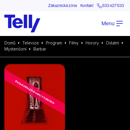
Zákaznická zóna
Kontakt
533 427 533
Menu
Domů
Televize
Program
Filmy
Horory
Ostatní
Mysteriózní
Barbar
Pořad aktuálně není v nabídce