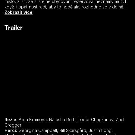
místo, zjistí, že si stejné ubytování rezervoval neznámý muž. I
když jí opatrnost radí, aby to nedělala, rozhodne se v domě
strávit noc. Brzy jí dojde, že neočekávaný spolubydlící není
Zobrazit více
zdaleka tím jediným, čeho by se měla obávat.
Trailer
Režie:
Alina Krumova, Natasha Roth, Todor Chapkanov, Zach
Cregger
Herci:
Georgina Campbell, Bill Skarsgård, Justin Long,