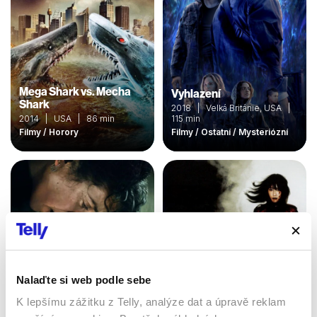
Mega Shark vs. Mecha
Vyhlazení
Shark
2018 | Velká Británie, USA |
2014 | USA | 86 min
115 min
Filmy / Horory
Filmy / Ostatní / Mysteriózní
Nalaďte si web podle sebe
K lepšímu zážitku z Telly, analýze dat a úpravě reklam