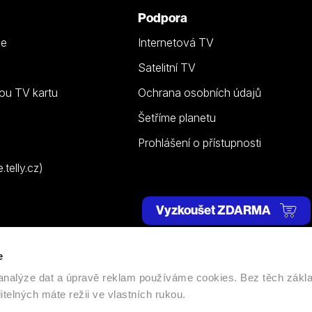
Podpora
ze
Internetová TV
Satelitní TV
ou TV kartu
Ochrana osobních údajů
Šetříme planetu
Prohlášení o přístupnosti
telly.cz)
Vyzkoušet ZDARMA
e
 | Všechna práva vyhrazena. |
Nastavení cookies
, analýze dat a úpravě reklam používáme cookies. Bez těch zákl
itelných máte režii ve vlastních rukou.