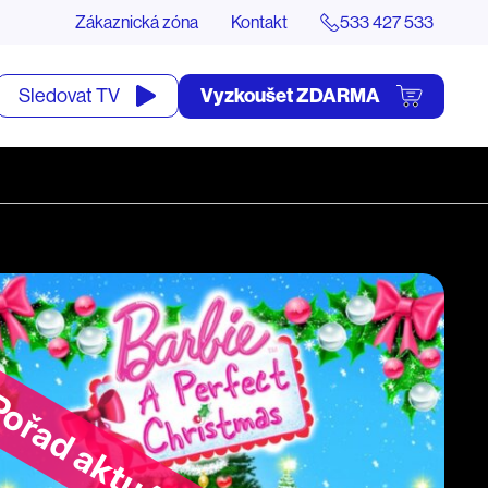
Zákaznická zóna
Kontakt
533 427 533
tevřít
Vyzkoušet ZDARMA
Sledovat TV
yhledávání