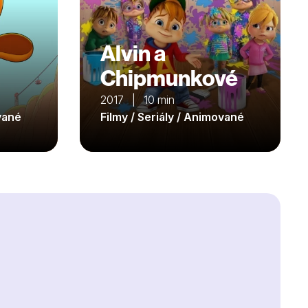
Alvin a
Chipmunkové
2017 | 10 min
ované
Filmy / Seriály / Animované