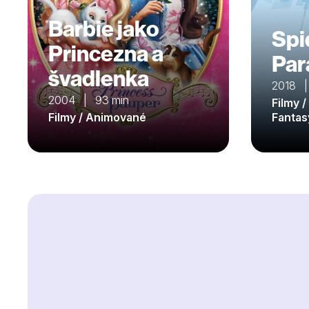
Barbie jako
Spi
Princezna a
Par
švadlenka
2018 |
2004 | 93 min
Filmy 
Filmy / Animované
Fantas