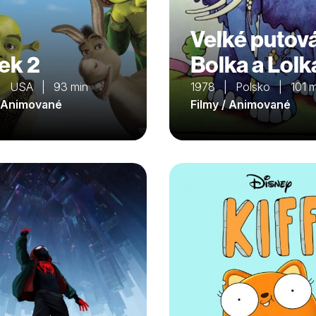
Velké putov
ek 2
Bolka a Lolk
| USA | 93 min
1978 | Polsko | 101 m
/ Animované
Filmy / Animované