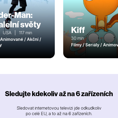
der-Man:
alelní světy
Kiff
 USA | 117 min
30 min
/ Animované / Akční /
y
Filmy / Seriály / Anim
Sledujte kdekoliv až na 6 zařízeních
Sledovat internetovou televizi jde odkudkoliv
po celé EU, a to až na 6 zařízeních.