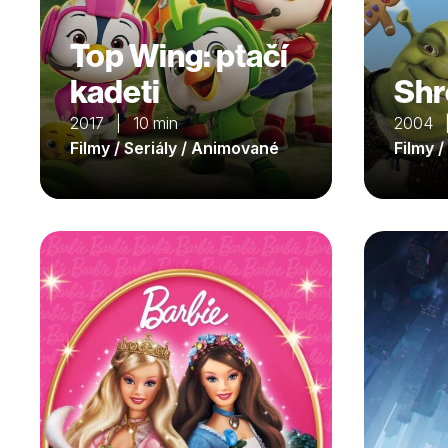
Top Wing: ptačí
kadeti
Shr
2017 | 10 min
2004 
Filmy / Seriály / Animované
Filmy 