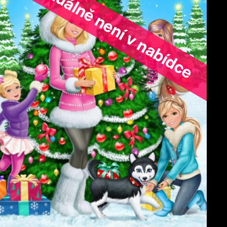
ořad aktuálně není v nabídce