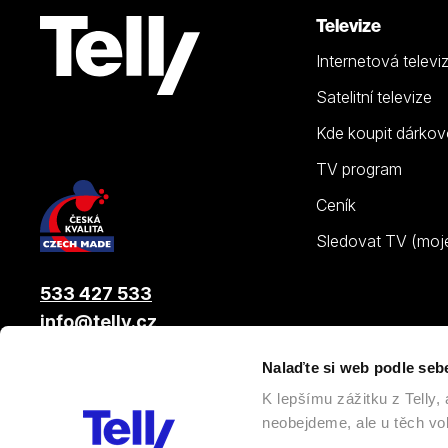
Televize
Internetová televi
Satelitní televize
Kde koupit dárkov
TV program
Ceník
Sledovat TV (moje.
533 427 533
info@telly.cz
Nalaďte si web podle seb
© 2026 |
Telly s.r.o.
, člen skupiny LAMA ENERGY GROUP
K lepšímu zážitku z Telly
neobejdeme, ale u těch vol