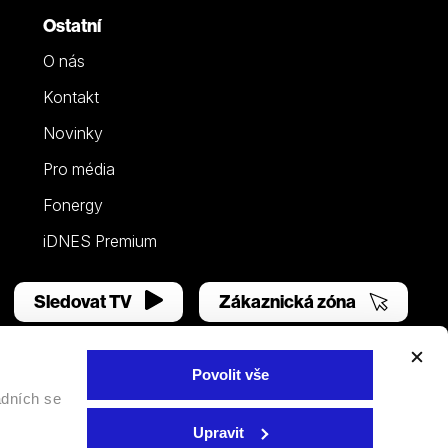
Ostatní
O nás
Kontakt
Novinky
Pro média
Fonergy
iDNES Premium
Sledovat TV
Zákaznická zóna
Povolit vše
adních se
Facebook
YouTube
Instagram
Upravit