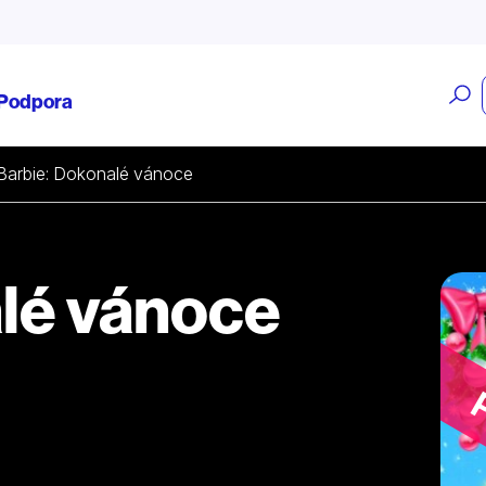
O
Podpora
v
Barbie: Dokonalé vánoce
lé vánoce