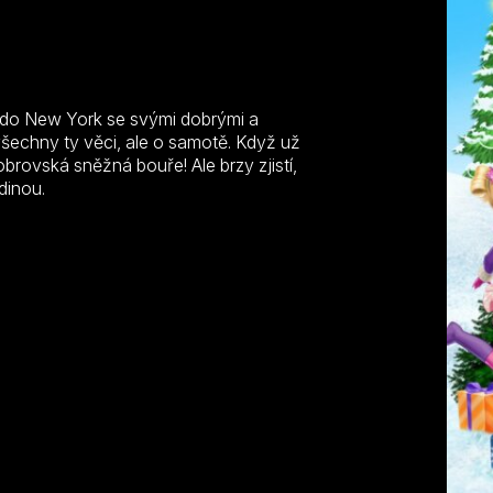
P
ly do New York se svými dobrými a
šechny ty věci, ale o samotě. Když už
brovská sněžná bouře! Ale brzy zjistí,
dinou.