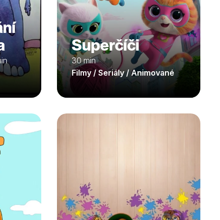
ání
a
Superčíči
in
30 min
Filmy / Seriály / Animované