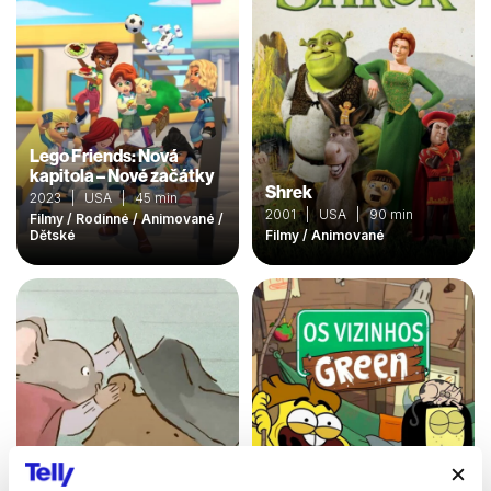
Lego Friends: Nová
kapitola – Nové začátky
Shrek
2023 | USA | 45 min
2001 | USA | 90 min
Filmy / Rodinné / Animované /
Dětské
Filmy / Animované