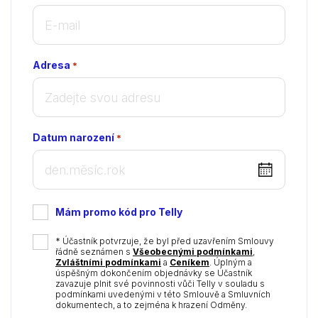
Adresa
*
Datum narození
*
DD
dot
MM
Mám promo kód pro Telly
dot
YYYY
*
* Účastník potvrzuje, že byl před uzavřením Smlouvy
řádně seznámen s
Všeobecnými podmínkami
,
Zvláštními podmínkami
a
Ceníkem
. Úplným a
úspěšným dokončením objednávky se Účastník
zavazuje plnit své povinnosti vůči Telly v souladu s
podmínkami uvedenými v této Smlouvě a Smluvních
dokumentech, a to zejména k hrazení Odměny.