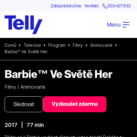
Zákaznická zóna
Kontakt
533 427 533
Menu
Domů
Televize
Program
Filmy
Animované
Barbie™ Ve Světě Her
Barbie™ Ve Světě Her
Filmy / Animované
Vyzkoušet zdarma
Sledovat
2017 | 77 min