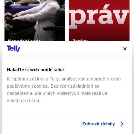
Kanadská soda
Zprávy
2011 | Kanada | 22 min
5 min
Pořady / Show
Publicistický / Pořady / Show
Nalaďte si web podle sebe
K lepšímu zážitku z Telly, analýze dat a úpravě reklam
Sledujte kdekoliv až na 6 zařízeních
používáme cookies. Bez těch základních se
neobejdeme, ale u těch volitelných máte režii ve
Sledovat internetovou televizi jde odkudkoliv
vlastních rukou.
po celé EU, a to až na 6 zařízeních.
Zobrazit detaily