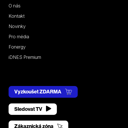
O nás
Kontakt
Novinky
Pro média
Fonergy
iDNES Premium
Vyzkoušet ZDARMA
Sledovat TV
Zákaznická zóna