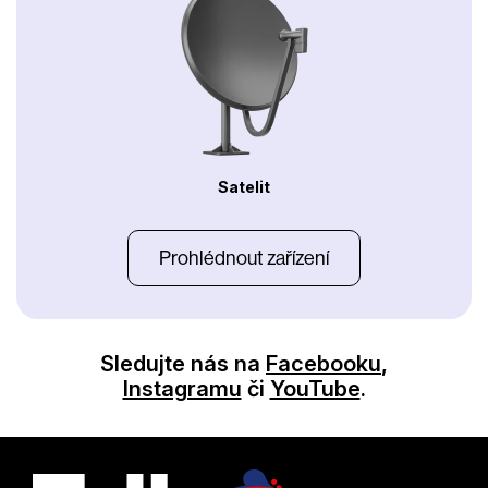
Satelit
Prohlédnout zařízení
Sledujte nás na
Facebooku
,
Instagramu
či
YouTube
.