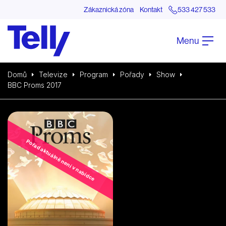
Zákaznická zóna
Kontakt
533 427 533
Menu
Domů
Televize
Program
Pořady
Show
BBC Proms 2017
Pořad aktuálně není v nabídce