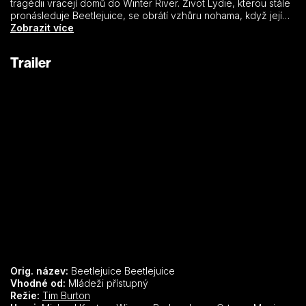
tragédii vracejí domů do Winter River. Život Lydie, kterou stále
pronásleduje Beetlejuice, se obrátí vzhůru nohama, když její
vzpurná dospívající dcera Astrid objeví na půdě tajemný model
Zobrazit více
města a omylem se otevře portál do posmrtného života. V
obou říších se rodí problémy a je jen otázkou času, kdy někdo
Trailer
třikrát vysloví Beetlejuicovo jméno a rozpustilý démon se vrátí,
aby rozpoutal chaos jemu vlastní.
Orig. název:
Beetlejuice Beetlejuice
Vhodné od:
Mládeži přístupný
Režie:
Tim Burton