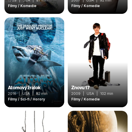
1988 | USA | 87 min
2007 | USA | 92 min
Filmy / Komedie
Filmy / Komedie
Atomový žralok
Znovu 17
2016 | USA | 82 min
2009 | USA | 102 min
Filmy / Sci-fi / Horory
Filmy / Komedie