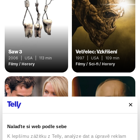
Saw 3
Vetřelec: Vzkříšení
2006 | USA | 113 min
1997 | USA | 109 min
Filmy / Horory
Filmy / Sci-fi / Horory
Nalaďte si web podle sebe
K lepšímu zážitku z Telly, analýze dat a úpravě reklam