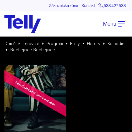
Zákaznická zóna
Kontakt
533 427 533
Menu
Domů
Televize
Program
Filmy
Horory
Komedie
Beetlejuice Beetlejuice
Pořad aktuálně není v nabídce