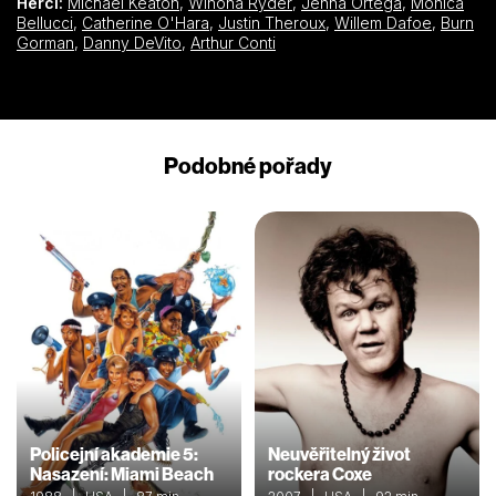
Herci:
Michael Keaton
,
Winona Ryder
,
Jenna Ortega
,
Monica
Bellucci
,
Catherine O'Hara
,
Justin Theroux
,
Willem Dafoe
,
Burn
Gorman
,
Danny DeVito
,
Arthur Conti
Podobné pořady
Policejní akademie 5:
Neuvěřitelný život
Nasazení: Miami Beach
rockera Coxe